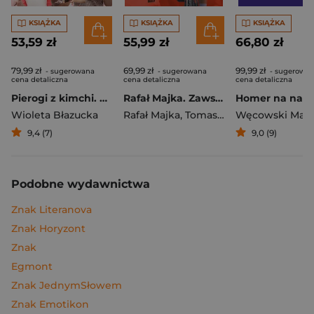
KSIĄŻKA
KSIĄŻKA
KSIĄŻKA
53,59 zł
55,99 zł
66,80 zł
79,99 zł
69,99 zł
99,99 zł
- sugerowana
- sugerowana
- sugerowa
cena detaliczna
cena detaliczna
cena detaliczna
Pierogi z kimchi. Moje ulubione azjatyckie przepisy
Rafał Majka. Zawsze z przodu. Rozmawia Tomasz Kalemba - książka z autografem
Wioleta Błazucka
Rafał Majka
,
Tomasz Kalemba
Węcowski Mar
9,4 (7)
9,0 (9)
Podobne wydawnictwa
Znak Literanova
Znak Horyzont
Znak
Egmont
Znak JednymSłowem
Znak Emotikon