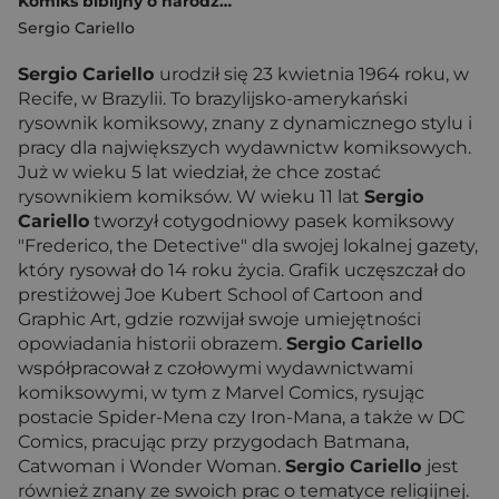
Komiks biblijny o narodzinach Jezusa!
Sergio Cariello
Sergio Cariello
urodził się 23 kwietnia 1964 roku, w
Recife, w Brazylii. To brazylijsko-amerykański
rysownik komiksowy, znany z dynamicznego stylu i
pracy dla największych wydawnictw komiksowych.
Już w wieku 5 lat wiedział, że chce zostać
rysownikiem komiksów. W wieku 11 lat
Sergio
Cariello
tworzył cotygodniowy pasek komiksowy
"Frederico, the Detective" dla swojej lokalnej gazety,
który rysował do 14 roku życia. Grafik uczęszczał do
prestiżowej Joe Kubert School of Cartoon and
Graphic Art, gdzie rozwijał swoje umiejętności
opowiadania historii obrazem.
Sergio Cariello
współpracował z czołowymi wydawnictwami
komiksowymi, w tym z Marvel Comics, rysując
postacie Spider-Mena czy Iron-Mana, a także w DC
Comics, pracując przy przygodach Batmana,
Catwoman i Wonder Woman.
Sergio Cariello
jest
również znany ze swoich prac o tematyce religijnej.