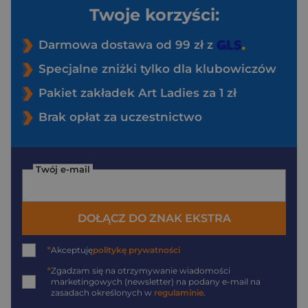
Twoje korzyści:
Darmowa dostawa od 99 zł z
Specjalne zniżki tylko dla klubowiczów
Pakiet zakładek Art Ladies za 1 zł
Brak opłat za uczestnictwo
Twój e-mail
DOŁĄCZ DO ZNAK EKSTRA
*
Akceptuję
politykę prywatności
*
Zgadzam się na otrzymywanie wiadomości
marketingowych (newsletter) na podany
e-mail
na
zasadach określonych w
regulaminie
.