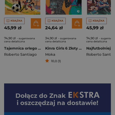
KSIĄŻKA
KSIĄŻKA
KSIĄŻKA
45,99 zł
24,64 zł
45,99 zł
74,90 zł
34,90 zł
74,90 zł
- sugerowana
- sugerowana
- sugerowa
cena detaliczna
cena detaliczna
cena detaliczna
Tajemnica orlego wzgórza. Najfutbolniejsi wyd. 2025
Kinra Girls 6 Złoty klucz
Roberto Santiago
Moka
Roberto Santia
10,0 (1)
Dołącz do
Znak
i oszczędzaj na dostawie!