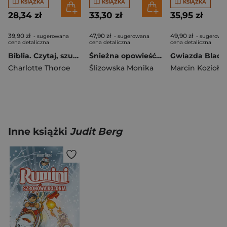
KSIĄŻKA
KSIĄŻKA
KSIĄŻKA
28,34 zł
33,30 zł
35,95 zł
39,90 zł
47,90 zł
49,90 zł
- sugerowana
- sugerowana
- sugerowa
cena detaliczna
cena detaliczna
cena detaliczna
Biblia. Czytaj, szukaj, odkrywaj
Śnieżna opowieść Mikołaja. Czytamy i słuchamy
Charlotte Thoroe
Ślizowska Monika
Marcin Kozioł
Inne książki
Judit Berg