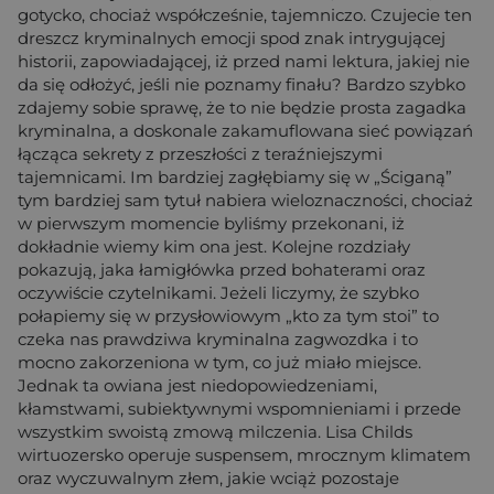
gotycko, chociaż współcześnie, tajemniczo. Czujecie ten
dreszcz kryminalnych emocji spod znak intrygującej
historii, zapowiadającej, iż przed nami lektura, jakiej nie
da się odłożyć, jeśli nie poznamy finału? Bardzo szybko
zdajemy sobie sprawę, że to nie będzie prosta zagadka
kryminalna, a doskonale zakamuflowana sieć powiązań
łącząca sekrety z przeszłości z teraźniejszymi
tajemnicami. Im bardziej zagłębiamy się w „Ściganą”
tym bardziej sam tytuł nabiera wieloznaczności, chociaż
w pierwszym momencie byliśmy przekonani, iż
dokładnie wiemy kim ona jest. Kolejne rozdziały
pokazują, jaka łamigłówka przed bohaterami oraz
oczywiście czytelnikami. Jeżeli liczymy, że szybko
połapiemy się w przysłowiowym „kto za tym stoi” to
czeka nas prawdziwa kryminalna zagwozdka i to
mocno zakorzeniona w tym, co już miało miejsce.
Jednak ta owiana jest niedopowiedzeniami,
kłamstwami, subiektywnymi wspomnieniami i przede
wszystkim swoistą zmową milczenia. Lisa Childs
wirtuozersko operuje suspensem, mrocznym klimatem
oraz wyczuwalnym złem, jakie wciąż pozostaje