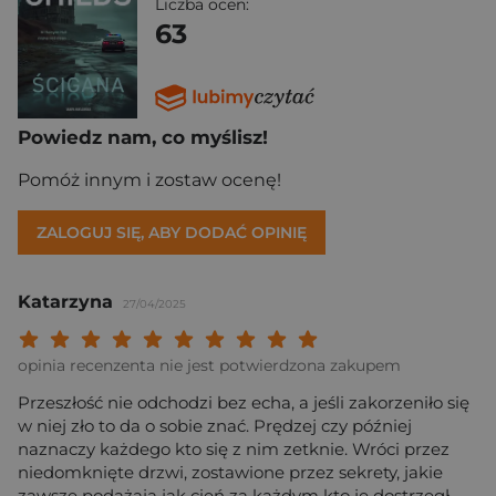
Liczba ocen:
63
Powiedz nam, co myślisz!
Pomóż innym i zostaw ocenę!
ZALOGUJ SIĘ, ABY DODAĆ OPINIĘ
Katarzyna
27/04/2025
Twoja ocena: Beznadziejna 1/10"
Twoja ocena: Bardzo słaba 2/10"
Twoja ocena: Słaba 3/10"
Twoja ocena: Może być 4/10"
Twoja ocena: Przeciętna 5/10"
Twoja ocena: Dobra 6/10"
Twoja ocena: Bardzo dobra 7/10"
Twoja ocena: Rewelacyjna 8/10
Twoja ocena: Wybitna 9/10
Twoja ocena: Arcydzieło
opinia recenzenta nie jest potwierdzona zakupem
Przeszłość nie odchodzi bez echa, a jeśli zakorzeniło się
w niej zło to da o sobie znać. Prędzej czy później
naznaczy każdego kto się z nim zetknie. Wróci przez
niedomknięte drzwi, zostawione przez sekrety, jakie
zawsze podążają jak cień za każdym kto je dostrzegł…