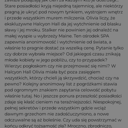
Stare posiadłości kryją niejedną tajemnicę, ale niektórzy
pragną je ukryć pod nowym tynkiem, wystrojem wnętrz
i przede wszystkim murem milczenia. Olivia liczy, że
ekskluzywne Halcyon Hall da jej wytchnienie od blasku
sławy i jej mroku. Stalker nie powinien jej odnaleźć na
małej wyspie u wybrzeży Maine. Ten ośrodek SPA
zapewnia anonimowość i wytchnienie od świata, a
właśnie to pragnie dostać za wszelką cenę. Pytanie tylko
czy dobrze wybrała miejsce? Od jakiegoś czasu znikają
młode kobiety w jego pobliżu, czy to przypadek?
Wierzyc pogłoskom czy nie przejmować się nimi? W
Halcyon Hall Olivia miała być poza zasięgiem
wszystkich, którzy chcieli ją skrzywdzić, chociaż czy na
pewno? Kolejny anonimowy list z pogróżkami stawia
pod ogromnym znakiem zapytania celowość pobytu
właśnie tutaj. No i jeszcze ponura przeszłość posiadłości
zdaje się kłaść cieniem na teraźniejszości. Niespokojnej,
pełnej sekretów i przede wszystkim gdzie wciąż
dawnym grzechom nie zadośćuczyniono, a nowe
odczuwalne są aż boleśnie. Czy uda się powstrzymać w
końcu odkryć tożsamość zła? Mroczno, zbrodniczo,