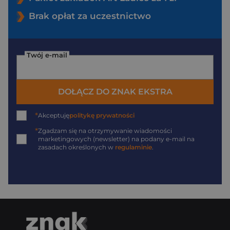
Brak opłat za uczestnictwo
Twój e-mail
DOŁĄCZ DO ZNAK EKSTRA
*
Akceptuję
politykę prywatności
*
Zgadzam się na otrzymywanie wiadomości
marketingowych (newsletter) na podany
e-mail
na
zasadach określonych w
regulaminie
.