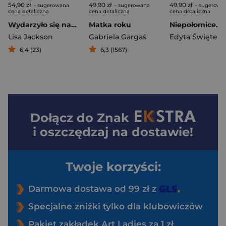
54,90 zł
49,90 zł
49,90 zł
- sugerowana
- sugerowana
- sugerowa
cena detaliczna
cena detaliczna
cena detaliczna
Wydarzyło się nad jeziorem. Wyspa tajemnic
Matka roku
Lisa Jackson
Gabriela Gargaś
Edyta Świętek
6,4 (23)
6,3 (1567)
Dołącz do
Znak
i oszczędzaj na dostawie!
Twoje korzyści:
Darmowa dostawa od 99 zł z
Specjalne zniżki tylko dla klubowiczów
Pakiet zakładek Art Ladies za 1 zł