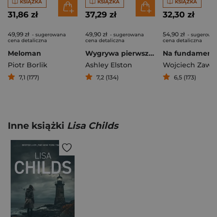
KSIĄŻKA
KSIĄŻKA
KSIĄŻKA
31,86 zł
37,29 zł
32,30 zł
49,99 zł
49,90 zł
54,90 zł
- sugerowana
- sugerowana
- sugerowa
cena detaliczna
cena detaliczna
cena detaliczna
Meloman
Wygrywa pierwsze kłamstwo
Piotr Borlik
Ashley Elston
Wojciech Zawio
7,1 (177)
7,2 (134)
6,5 (173)
Inne książki
Lisa Childs