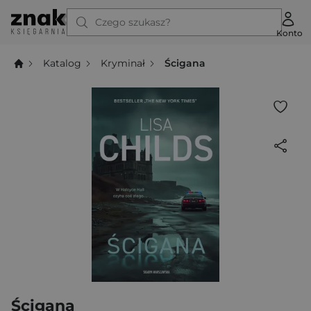
Czego szukasz?
Konto
Katalog
Kryminał
Ścigana
Ścigana