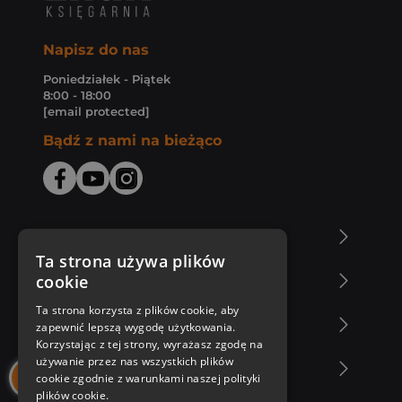
Napisz do nas
Poniedziałek - Piątek
8:00 - 18:00
[email protected]
Bądź z nami na bieżąco
O Księgarni Znak
Ta strona używa plików
cookie
Zakupy u nas
Ta strona korzysta z plików cookie, aby
Nasza oferta
zapewnić lepszą wygodę użytkowania.
Korzystając z tej strony, wyrażasz zgodę na
używanie przez nas wszystkich plików
Nasi autorzy
cookie zgodnie z warunkami naszej polityki
plików cookie.