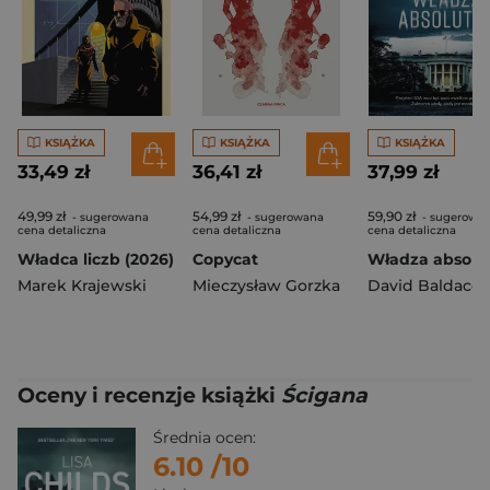
KSIĄŻKA
KSIĄŻKA
KSIĄŻKA
33,49 zł
36,41 zł
37,99 zł
49,99 zł
54,99 zł
59,90 zł
- sugerowana
- sugerowana
- sugerowa
cena detaliczna
cena detaliczna
cena detaliczna
Władca liczb (2026)
Copycat
Władza absolu
Marek Krajewski
Mieczysław Gorzka
David Baldacci
Oceny i recenzje książki
Ścigana
Średnia ocen:
6.10
/10