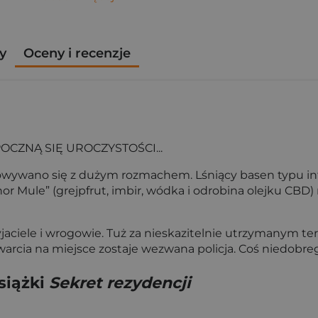
y
Oceny i recenzje
CZNĄ SIĘ UROCZYSTOŚCI...
owywano się z dużym rozmachem. Lśniący basen typu infin
 Mule” (grejpfrut, imbir, wódka i odrobina olejku CBD)
ciele i wrogowie. Tuż za nieskazitelnie utrzymanym tere
rcia na miejsce zostaje wezwana policja. Coś niedobreg
siążki
Sekret rezydencji