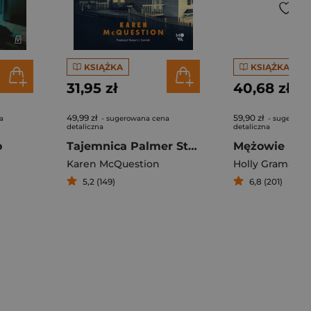
KSIĄŻKA
KSIĄŻKA
31,95 zł
40,68 zł
49,99 zł
59,90 zł
a
- sugerowana cena
- sugerowa
detaliczna
detaliczna
o
Tajemnica Palmer Street 214
Mężowie
Karen McQuestion
Holly Gramazio
5,2 (149)
6,8 (201)