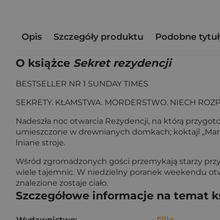
Opis
Szczegóły produktu
Podobne tytuł
O książce
Sekret rezydencji
BESTSELLER NR 1 SUNDAY TIMES
SEKRETY. KŁAMSTWA. MORDERSTWO. NIECH ROZPO
Nadeszła noc otwarcia Rezydencji, na którą przygot
umieszczone w drewnianych domkach; koktajl „Manor
lniane stroje.
Wśród zgromadzonych gości przemykają starzy przyja
wiele tajemnic. W niedzielny poranek weekendu otwa
znalezione zostaje ciało.
Szczegółowe informacje na temat k
Wydawnictwo:
Filia