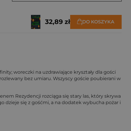
32,89 zł
DO KOSZYKA
ity; woreczki na uzdrawiające kryształy dla gości
 rozlewany bez umiaru. Wszyscy goście poubierani w
nem Rezydencji rozciąga się stary las, który skrywa
o dzieje się z gośćmi, a na dodatek wybucha pożar i