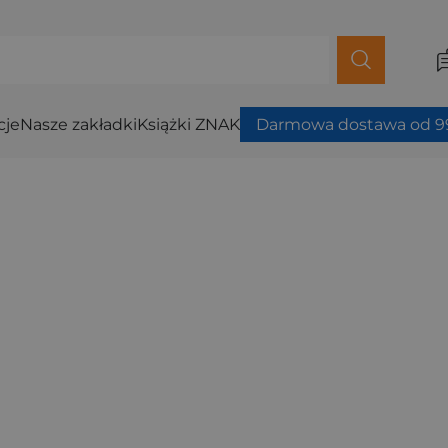
cje
Nasze zakładki
Książki ZNAK
Darmowa dostawa od 99