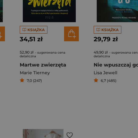
KSIĄŻKA
KSIĄŻKA
34,51 zł
29,79 zł
52,90 zł
49,90 zł
- sugerowana cena
- sugerowana cen
detaliczna
detaliczna
Martwe zwierzęta
Nie wpuszczaj g
Marie Tierney
Lisa Jewell
7,0 (247)
6,7 (485)