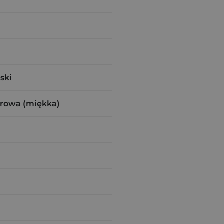
ski
urowa (miękka)