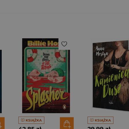
KSIĄŻKA
KSIĄŻKA