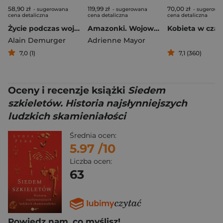
58,90 zł
119,99 zł
70,00 zł
- sugerowana
- sugerowana
- sugerowa
cena detaliczna
cena detaliczna
cena detaliczna
Życie podczas wojny stuletniej. Dziewięć noweli historycznych
Amazonki. Wojowniczki starożytnego świata
Alain Demurger
Adrienne Mayor
7,0 (1)
7,1 (360)
Oceny i recenzje książki
Siedem
szkieletów. Historia najsłynniejszych
ludzkich skamieniałości
Średnia ocen:
5.97
/10
Liczba ocen:
63
Powiedz nam, co myślisz!