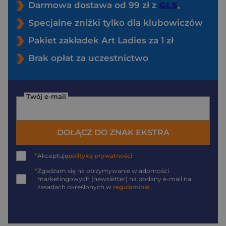
Darmowa dostawa od 99 zł z
Specjalne zniżki tylko dla klubowiczów
Pakiet zakładek Art Ladies za 1 zł
Brak opłat za uczestnictwo
Twój e-mail
DOŁĄCZ DO ZNAK EKSTRA
*
Akceptuję
politykę prywatności
*
Zgadzam się na otrzymywanie wiadomości
marketingowych (newsletter) na podany
e-mail
na
zasadach określonych w
regulaminie
.