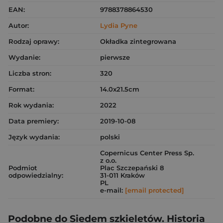
EAN:
9788378864530
Autor:
Lydia Pyne
Rodzaj oprawy:
Okładka zintegrowana
Wydanie:
pierwsze
Liczba stron:
320
Format:
14.0x21.5cm
Rok wydania:
2022
Data premiery:
2019-10-08
Język wydania:
polski
Copernicus Center Press Sp.
z o.o.
Podmiot
Plac Szczepański 8
odpowiedzialny:
31-011 Kraków
PL
e-mail:
[email protected]
Podobne do Siedem szkieletów. Historia