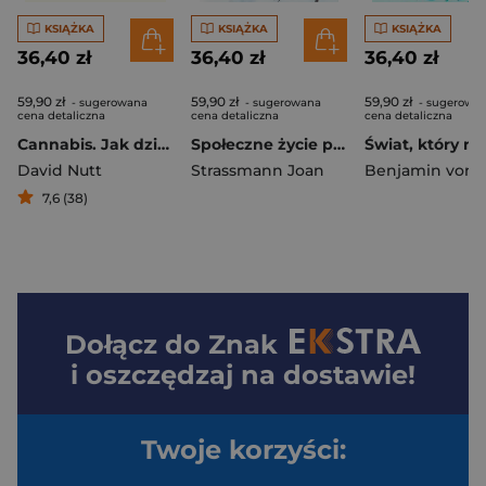
KSIĄŻKA
KSIĄŻKA
KSIĄŻKA
36,40 zł
36,40 zł
36,40 zł
59,90 zł
59,90 zł
59,90 zł
- sugerowana
- sugerowana
- sugerowa
cena detaliczna
cena detaliczna
cena detaliczna
Cannabis. Jak działa marihuana, do czego służy i jak wpływa na twoje zdrowie
Społeczne życie ptaków. Stada, kolonie, superrodziny i ich niezwykłe historie
David Nutt
Strassmann Joan
7,6 (38)
Dołącz do
Znak
i oszczędzaj na dostawie!
Twoje korzyści: