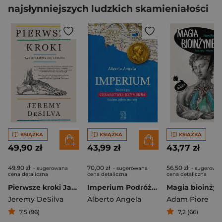
najsłynniejszych ludzkich skamieniałości
KSIĄŻKA
KSIĄŻKA
KSIĄŻKA
49,90 zł
43,99 zł
43,77 zł
49,90 zł
70,00 zł
56,50 zł
- sugerowana
- sugerowana
- sugerowa
cena detaliczna
cena detaliczna
cena detaliczna
Pierwsze kroki Jak staliśmy się ludźmi
Imperium Podróż po Cesarstwie Rzymskim śladem jednej monety
Jeremy DeSilva
Alberto Angela
Adam Piore
7,5 (96)
7,2 (66)