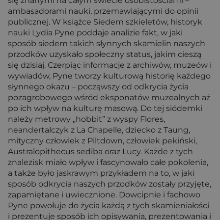
się znanymi na całym świecie osobistościami –
ambasadorami nauki, przemawiającymi do opinii
publicznej. W książce Siedem szkieletów, historyk
nauki Lydia Pyne poddaje analizie fakt, w jaki
sposób siedem takich słynnych skamielin naszych
przodków uzyskało społeczny status, jakim cieszą
się dzisiaj. Czerpiąc informacje z archiwów, muzeów i
wywiadów, Pyne tworzy kulturową historię każdego
słynnego okazu – począwszy od odkrycia życia
pozagrobowego wśród eksponatów muzealnych aż
po ich wpływ na kulturę masową. Do tej siódemki
należy metrowy „hobbit” z wyspy Flores,
neandertalczyk z La Chapelle, dziecko z Taung,
mityczny człowiek z Piltdown, człowiek pekiński,
Australopithecus sediba oraz Lucy. Każde z tych
znalezisk miało wpływ i fascynowało całe pokolenia,
a także było jaskrawym przykładem na to, w jaki
sposób odkrycia naszych przodków zostały przyjęte,
zapamiętane i uwiecznione. Dowcipnie i fachowo
Pyne powołuje do życia każdą z tych skamieniałości
i prezentuje sposób ich opisywania, prezentowania i