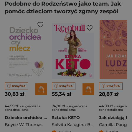
Podobne do Rodzeństwo jako team. Jak
pomóc dzieciom tworzyć zgrany zespół
KSIĄŻKA
KSIĄŻKA
KSIĄŻKA
30,83 zł
55,34 zł
28,87 zł
44,99 zł
74,90 zł
44,90 zł
- sugerowana
- sugerowana
- sugerowa
cena detaliczna
cena detaliczna
cena detaliczna
Dziecko orchidea czy mlecz Jak wspierać wrażliwe dzieci
Sztuka KETO
Boyce W. Thomas
Solvita Kalugina-Bułka
Camilla Pang