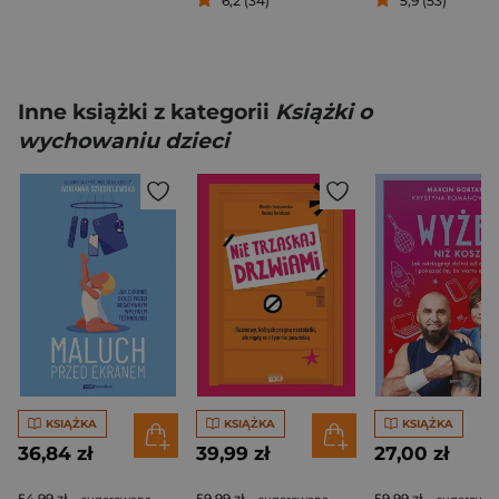
6,2 (34)
5,9 (53)
Inne książki z kategorii
Książki o
wychowaniu dzieci
KSIĄŻKA
KSIĄŻKA
KSIĄŻKA
36,84 zł
39,99 zł
27,00 zł
54,99 zł
59,99 zł
59,99 zł