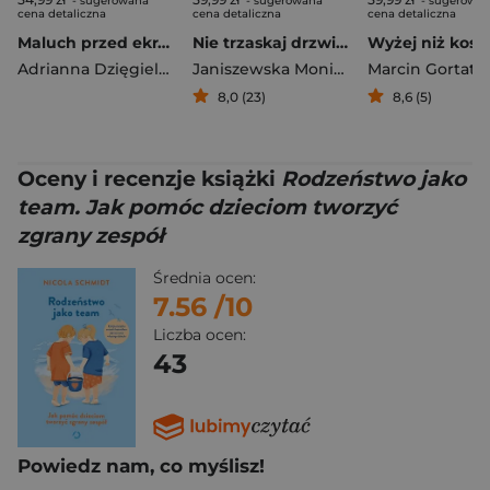
- sugerowana
- sugerowana
- sugerowa
cena detaliczna
cena detaliczna
cena detaliczna
Maluch przed ekranem. Jak chronić dzieci przed negatywnym wpływem technologii
Nie trzaskaj drzwiami. Rozmowy, których pragną nastolatki, ale nigdy ci o tym nie powiedzą
Adrianna Dzięgielewska
Janiszewska Monika
,
Korolczuk Renat
Marcin Gortat
,
Krys
8,0 (23)
8,6 (5)
Oceny i recenzje książki
Rodzeństwo jako
team. Jak pomóc dzieciom tworzyć
zgrany zespół
Średnia ocen:
7.56
/10
Liczba ocen:
43
Powiedz nam, co myślisz!