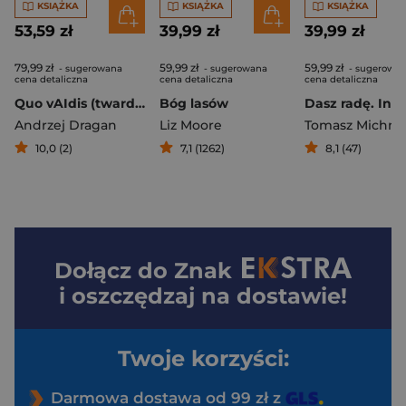
KSIĄŻKA
KSIĄŻKA
KSIĄŻKA
53,59 zł
39,99 zł
39,99 zł
79,99 zł
59,99 zł
59,99 zł
- sugerowana
- sugerowana
- sugerowa
cena detaliczna
cena detaliczna
cena detaliczna
Quo vAIdis (twarda oprawa)
Bóg lasów
Andrzej Dragan
Liz Moore
10,0 (2)
7,1 (1262)
8,1 (47)
Dołącz do
Znak
i oszczędzaj na dostawie!
Twoje korzyści:
Darmowa dostawa od 99 zł z