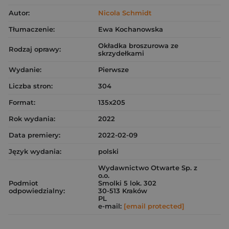
Autor:
Nicola Schmidt
Tłumaczenie:
Ewa Kochanowska
Okładka broszurowa ze
Rodzaj oprawy:
skrzydełkami
Wydanie:
Pierwsze
Liczba stron:
304
Format:
135x205
Rok wydania:
2022
Data premiery:
2022-02-09
Język wydania:
polski
Wydawnictwo Otwarte Sp. z
o.o.
Podmiot
Smolki 5 lok. 302
odpowiedzialny:
30-513 Kraków
PL
e-mail:
[email protected]