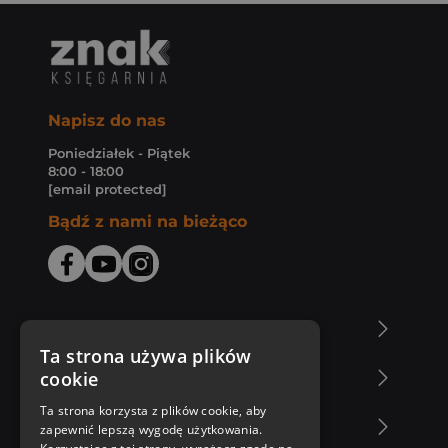
Napisz do nas
Poniedziałek - Piątek
8:00 - 18:00
[email protected]
Bądź z nami na bieżąco
O Księgarni Znak
Ta strona używa plików
cookie
Zakupy u nas
Ta strona korzysta z plików cookie, aby
Nasza oferta
zapewnić lepszą wygodę użytkowania.