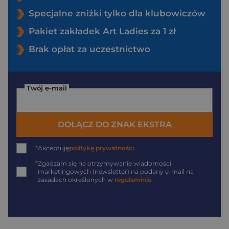
Specjalne zniżki tylko dla klubowiczów
Pakiet zakładek Art Ladies za 1 zł
Brak opłat za uczestnictwo
Twój e-mail
DOŁĄCZ DO ZNAK EKSTRA
*
Akceptuję
politykę prywatności
*
Zgadzam się na otrzymywanie wiadomości
marketingowych (newsletter) na podany
e-mail
na
zasadach określonych w
regulaminie
.