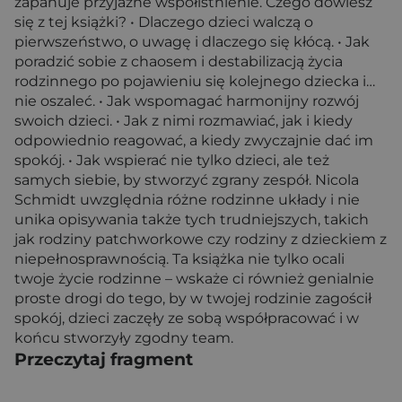
zapanuje przyjazne współistnienie. Czego dowiesz
się z tej książki? • Dlaczego dzieci walczą o
pierwszeństwo, o uwagę i dlaczego się kłócą. • Jak
poradzić sobie z chaosem i destabilizacją życia
rodzinnego po pojawieniu się kolejnego dziecka i…
nie oszaleć. • Jak wspomagać harmonijny rozwój
swoich dzieci. • Jak z nimi rozmawiać, jak i kiedy
odpowiednio reagować, a kiedy zwyczajnie dać im
spokój. • Jak wspierać nie tylko dzieci, ale też
samych siebie, by stworzyć zgrany zespół. Nicola
Schmidt uwzględnia różne rodzinne układy i nie
unika opisywania także tych trudniejszych, takich
jak rodziny patchworkowe czy rodziny z dzieckiem z
niepełnosprawnością. Ta książka nie tylko ocali
twoje życie rodzinne – wskaże ci również genialnie
proste drogi do tego, by w twojej rodzinie zagościł
spokój, dzieci zaczęły ze sobą współpracować i w
końcu stworzyły zgodny team.
Przeczytaj fragment