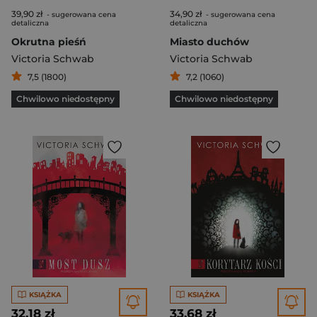
39,90 zł
34,90 zł
- sugerowana cena
- sugerowana cena
detaliczna
detaliczna
Okrutna pieśń
Miasto duchów
Victoria Schwab
Victoria Schwab
7,5 (1800)
7,2 (1060)
Chwilowo niedostępny
Chwilowo niedostępny
KSIĄŻKA
KSIĄŻKA
32,18 zł
33,68 zł