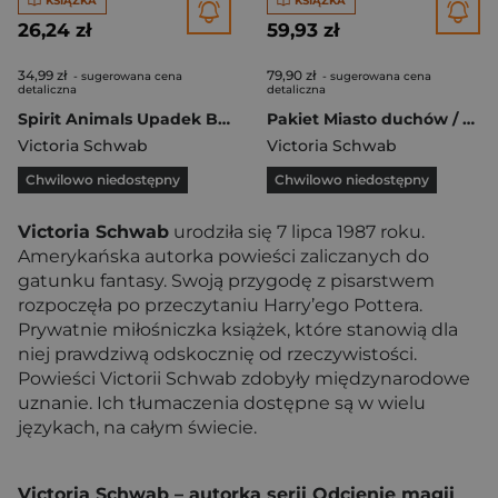
KSIĄŻKA
KSIĄŻKA
26,24 zł
59,93 zł
34,99 zł
79,90 zł
- sugerowana cena
- sugerowana cena
detaliczna
detaliczna
Spirit Animals Upadek Bestii Tom 2 Spalona ziemia
Pakiet Miasto duchów / Korytarz kości / Most Dusz
Victoria Schwab
Victoria Schwab
Chwilowo niedostępny
Chwilowo niedostępny
Victoria Schwab
urodziła się 7 lipca 1987 roku.
Amerykańska autorka powieści zaliczanych do
gatunku fantasy. Swoją przygodę z pisarstwem
rozpoczęła po przeczytaniu Harry’ego Pottera.
Prywatnie miłośniczka książek, które stanowią dla
niej prawdziwą odskocznię od rzeczywistości.
Powieści Victorii Schwab zdobyły międzynarodowe
uznanie. Ich tłumaczenia dostępne są w wielu
językach, na całym świecie.
Victoria Schwab – autorka serii Odcienie magii