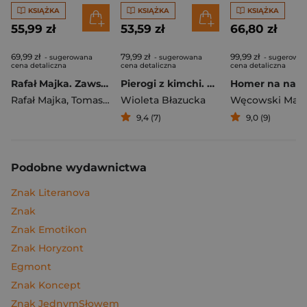
KSIĄŻKA
KSIĄŻKA
KSIĄŻKA
55,99 zł
53,59 zł
66,80 zł
69,99 zł
79,99 zł
99,99 zł
- sugerowana
- sugerowana
- sugerowa
cena detaliczna
cena detaliczna
cena detaliczna
Rafał Majka. Zawsze z przodu. Rozmawia Tomasz Kalemba - książka z autografem
Pierogi z kimchi. Moje ulubione azjatyckie przepisy
Rafał Majka
,
Tomasz Kalemba
Wioleta Błazucka
Węcowski Mar
9,4 (7)
9,0 (9)
Podobne wydawnictwa
Znak Literanova
Znak
Znak Emotikon
Znak Horyzont
Egmont
Znak Koncept
Znak JednymSłowem