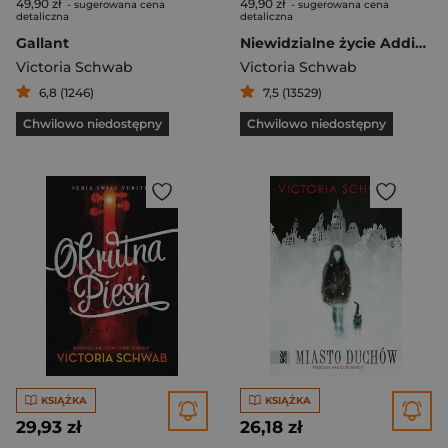
49,90 zł
49,90 zł
- sugerowana cena
- sugerowana cena
detaliczna
detaliczna
Gallant
Niewidzialne życie Addie LaRue
Victoria Schwab
Victoria Schwab
6,8 (1246)
7,5 (13529)
Chwilowo niedostępny
Chwilowo niedostępny
KSIĄŻKA
KSIĄŻKA
29,93 zł
26,18 zł