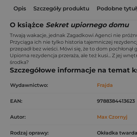
Opis
Szczegóły produktu
Podobne tytuł
O książce
Sekret upiornego domu
Trwają wakacje, jednak Zagadkowi Agenci nie próżnuj
Przyciąga ich nie tylko historia tajemniczej rezydencj
przepadł bez wieści. Mówi się, że to dom pochłonął 
Upiorna rezydencja przeraża, ale też kusi... Z jej w
środka?
Szczegółowe informacje na temat k
Wydawnictwo:
Frajda
EAN:
9788384413623
Autor:
Max Czornyj
Rodzaj oprawy:
Okładka tward