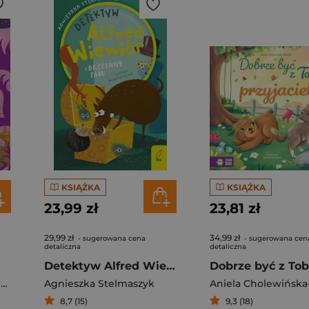
KSIĄŻKA
KSIĄŻKA
23,99 zł
23,81 zł
29,99 zł
34,99 zł
- sugerowana cena
- sugerowana cen
detaliczna
detaliczna
Detektyw Alfred Wiewiór i bezcenny paw
k
,
Bartek Brosz
Agnieszka Stelmaszyk
8,7 (15)
9,3 (18)