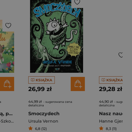
KSIĄŻKA
KSIĄŻKA
26,99 zł
29,28 zł
44,99 zł
44,90 zł
a
- sugerowana cena
- sugerowa
detaliczna
detaliczna
Dobrze być z Tobą, przyjacielu
Smoczydech
Nasz nauczyc
Aniela Cholewińska-Szkolik
Ursula Vernon
Hanne Gjerde
6,8 (12)
8,3 (11)