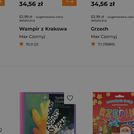
34,56 zł
34,56 zł
52,99 zł
52,99 zł
- sugerowana cena
- sugerowana cen
detaliczna
detaliczna
Wampir z Krakowa
Grzech
Max Czornyj
Max Czornyj
10,0 (2)
7,1 (13685)