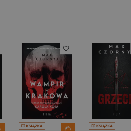
KSIĄŻKA
KSIĄŻKA