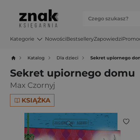
Kategorie
Nowości
Bestsellery
Zapowiedzi
Promo
Katalog
Dla dzieci
Sekret upiornego d
Sekret upiornego domu
Max Czornyj
KSIĄŻKA