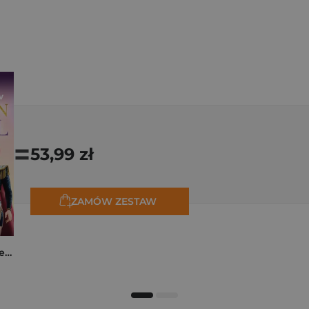
=
53,99 zł
ZAMÓW ZESTAW
K-popowe łowczynie demonów. Mój golden journal. Oficjalny dziennik