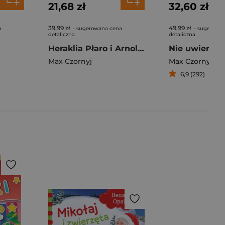
21,68 zł
32,60 zł
39,99 zł
49,99 zł
a
- sugerowana cena
- sugerowa
detaliczna
detaliczna
Heraklia Płaro i Arnold Lupę. Tajemnica latającego spodka
Max Czornyj
Max Czornyj
6,9 (292)