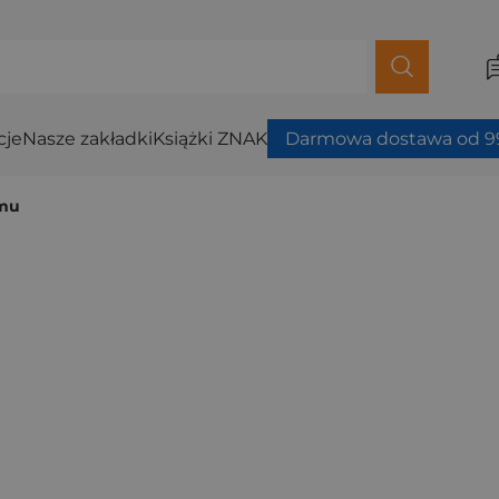
cje
Nasze zakładki
Książki ZNAK
Darmowa dostawa od 99
omu