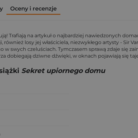
y
Oceny i recenzje
ą! Trafiają na artykuł o najbardziej nawiedzonych domac
i, również losy jej właściciela, niezwykłego artysty - Sir
go w swych czeluściach. Tymczasem sprawą zdaje się zai
nętrza dobiegają dziwne dźwięki, w oknach pojawiają się t
siążki
Sekret upiornego domu
a