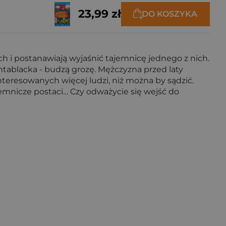
23,99 zł
DO KOSZYKA
h i postanawiają wyjaśnić tajemnicę jednego z nich.
 Vantablacka - budzą grozę. Mężczyzna przed laty
nteresowanych więcej ludzi, niż można by sądzić.
ajemnicze postaci… Czy odważycie się wejść do