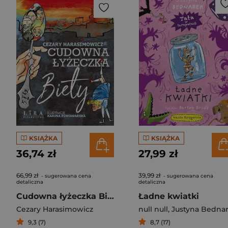
KSIĄŻKA
KSIĄŻKA
36,74 zł
27,99 zł
66,99 zł
39,99 zł
- sugerowana cena
- sugerowana cena
detaliczna
detaliczna
Cudowna łyżeczka Biety
Ładne kwiatki
Cezary Harasimowicz
null null
,
Justyna Bednare
9,3 (7)
8,7 (17)