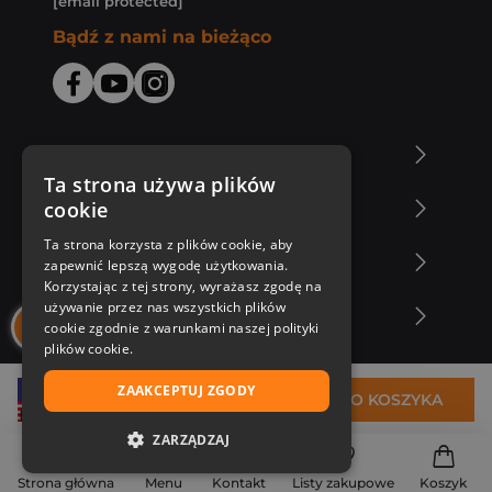
[email protected]
Bądź z nami na bieżąco
O Księgarni Znak
Ta strona używa plików
cookie
Zakupy u nas
Ta strona korzysta z plików cookie, aby
Nasza oferta
zapewnić lepszą wygodę użytkowania.
Korzystając z tej strony, wyrażasz zgodę na
używanie przez nas wszystkich plików
Nasi autorzy
cookie zgodnie z warunkami naszej polityki
plików cookie.
ZAAKCEPTUJ ZGODY
62,33 zł
DO KOSZYKA
ZARZĄDZAJ
NIEZBĘDNE
Strona główna
Menu
Kontakt
Listy zakupowe
Koszyk