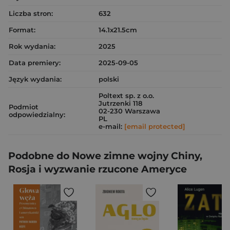
Liczba stron:
632
Format:
14.1x21.5cm
Rok wydania:
2025
Data premiery:
2025-09-05
Język wydania:
polski
Poltext sp. z o.o.
Jutrzenki 118
Podmiot
02-230 Warszawa
odpowiedzialny:
PL
e-mail:
[email protected]
Podobne do Nowe zimne wojny Chiny,
Rosja i wyzwanie rzucone Ameryce