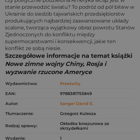
czy politycznie podzielona Ameryka wciąż jest w
stanie przewodzić światu? To podróż od pól bitew w
Ukrainie do siedzib tajwańskich przedsiębiorstw
produkujących najbardziej zaawansowane układy
scalone, tworząca wyjątkowy obraz powrotu Stanów
Zjednoczonych do konfliktu między
supermocarstwami i konsekwencji, jakie ten
konflikt ze sobą niesie.
Szczegółowe informacje na temat książki
Nowe zimne wojny Chiny, Rosja i
wyzwanie rzucone Ameryce
Wydawnictwo:
Prześwity
EAN:
9788381755849
Autor:
Sanger David E.
Tłumaczenie:
Grzegorz Kulesza
Okładka broszurowa ze
Rodzaj oprawy:
skrzydełkami
Wydanie:
1