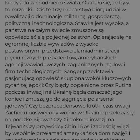
kiedyś do zachodniego świata. Okazało się, że były
to mrzonki. Dziś te trzy mocarstwa biorą udział w
rywalizacji o dominację militarną, gospodarczą,
polityczną i technologiczną. Stawka jest wysoka, a
państwa na całym świecie zmuszone są
opowiedzieć się po jednej ze stron. Opierając się na
ogromnej liczbie wywiadów z wysoko
postawionymi przedstawicielamiadministracji
pięciu różnych prezydentów, amerykańskich
agencji wywiadowczych, zagranicznych rządów i
firm technologicznych, Sanger przedstawia
pasjonującą opowieść skupioną wokół kluczowych
pytań tej epoki: Czy błędy popełnione przez Putina
podczas inwazji na Ukrainę będą oznaczać jego
koniec i zmuszą go do sięgnięcia po arsenał
jądrowy? Czy bezprecedensowo krótki czas uwagi
Zachodu poświęcony wojnie w Ukrainie przełoży się
na porażkę Kijowa? Czy Xi dokona inwazji na
Tajwan? Czy przywódcy Chin i Rosji zacieśnią więzi,
by wspólnie przełamać amerykańską dominację? I