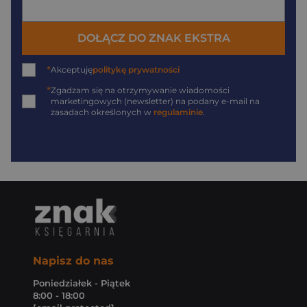
DOŁĄCZ DO ZNAK EKSTRA
*
Akceptuję
politykę prywatności
*
Zgadzam się na otrzymywanie wiadomości
marketingowych (newsletter) na podany
e-mail
na
zasadach określonych w
regulaminie
.
Napisz do nas
Poniedziałek - Piątek
8:00 - 18:00