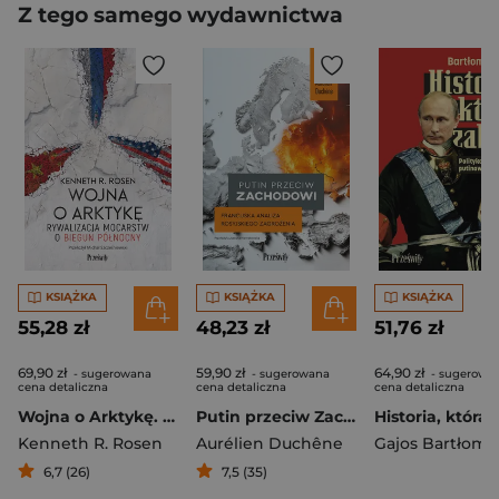
Z tego samego wydawnictwa
KSIĄŻKA
KSIĄŻKA
KSIĄŻKA
55,28 zł
48,23 zł
51,76 zł
69,90 zł
59,90 zł
64,90 zł
- sugerowana
- sugerowana
- sugerowa
cena detaliczna
cena detaliczna
cena detaliczna
Wojna o Arktykę. Rywalizacja mocarstw o biegun północny
Putin przeciw Zachodowi. Francuska analiza rosyjskiego zagrożenia
Kenneth R. Rosen
Aurélien Duchêne
Gajos Bartłomie
6,7 (26)
7,5 (35)