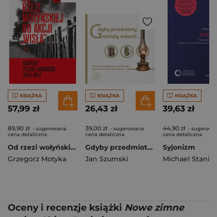
KSIĄŻKA
KSIĄŻKA
KSIĄŻKA
57,99 zł
26,43 zł
39,63 zł
89,90 zł
39,00 zł
44,90 zł
- sugerowana
- sugerowana
- sugerowa
cena detaliczna
cena detaliczna
cena detaliczna
Od rzezi wołyńskiej do akcji "Wisła"
Gdyby przedmioty umiały mówić… Ocalone w artefaktach losy Polaków deportowanych do Kazachstanu
Syjonizm
Grzegorz Motyka
Jan Szumski
Oceny i recenzje książki
Nowe zimne