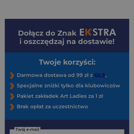
Dołącz do
Znak
i oszczędzaj na dostawie!
Twoje korzyści:
Darmowa dostawa od 99 zł z
Specjalne zniżki tylko dla klubowiczów
Pakiet zakładek Art Ladies za 1 zł
Brak opłat za uczestnictwo
Twój e-mail