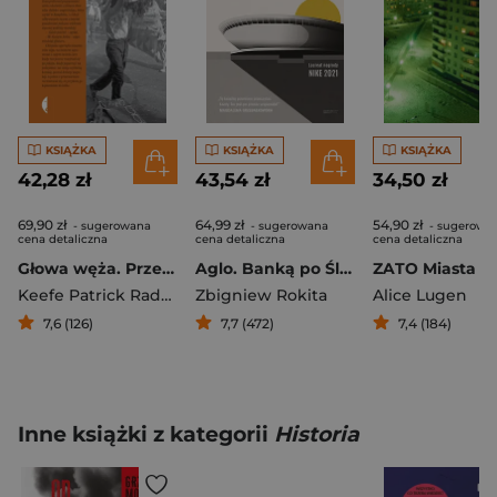
KSIĄŻKA
KSIĄŻKA
KSIĄŻKA
42,28 zł
43,54 zł
34,50 zł
69,90 zł
64,99 zł
54,90 zł
- sugerowana
- sugerowana
- sugerowa
cena detaliczna
cena detaliczna
cena detaliczna
Głowa węża. Przemytnicy z Chinatown i amerykański sen
Aglo. Banką po Śląsku
Keefe Patrick Radden
Zbigniew Rokita
Alice Lugen
7,6 (126)
7,7 (472)
7,4 (184)
Inne książki z kategorii
Historia