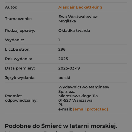
Autor:
Alasdair Beckett-King
Ewa Westwalewicz-
Tłumaczenie:
Mogilska
Rodzaj oprawy:
Okładka twarda
Wydanie:
1
Liczba stron:
296
Rok wydania:
2025
Data premiery:
2025-03-19
Język wydania:
polski
Wydawnictwo Marginesy
Sp. z o.o.
Podmiot
Mierosławskiego 11a
odpowiedzialny:
01-527 Warszawa
PL
e-mail:
[email protected]
Podobne do Śmierć w latarni morskiej.