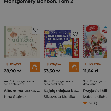
Montgomery Bonbon. Tom 2
KSIĄŻKA
KSIĄŻKA
KSIĄŻKA
28,90 zł
33,30 zł
11,64 zł
44,99 zł
47,90 zł
9,90 zł
- sugerowana
- sugerowana
- sugerowana
cena detaliczna
cena detaliczna
detaliczna
Album maluszka. Pierwszy rok. Baby love
Najpiękniejsza bajka Mikołaja. Czytamy i słuchamy
Przyjaciel Miko
Nina Stajner
Ślizowska Monika
Izabela Michta
5,0 (1)