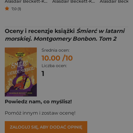
Alasdair Beckett-King
Alasdair Beckett-King
7,0 (1)
Oceny i recenzje książki
Śmierć w latarni
morskiej. Montgomery Bonbon. Tom 2
Średnia ocen:
10.00
/10
Liczba ocen:
1
Powiedz nam, co myślisz!
Pomóż innym i zostaw ocenę!
ZALOGUJ SIĘ, ABY DODAĆ OPINIĘ