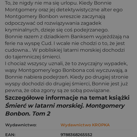
To, że nigdy nie ma się urlopu. Kiedy Bonnie
Montgomery oraz jej detektywistyczne alter ego
Montgomery Bonbon wreszcie zaczynają
odpoczywać od rozwiązywania zagadek
kryminalnych, dzieje się coś podejrzanego.
Bonnie razem z dziadkiem Banksem wyjeżdżają na
ferie na wyspę Cud. I wcale nie chodzi o to, że jest
cudowna… W pobliskiej latarni morskiej dochodzi
do tajemniczej śmierci.
I chociaż wszyscy uznali, że to zwyczajny wypadek, ​​
wąsy Montgomery’ego Bonbona coś wyczuwają, a
Bonnie nabiera podejrzeń. Kiedy po drugiej stronie
wyspy dochodzi do drugiej śmierci, Bonnie jest już
pewna, że oba zgony są ze sobą powiązane.
Szczegółowe informacje na temat książki
Śmierć w latarni morskiej. Montgomery
Bonbon. Tom 2
Wydawnictwo:
Wydawnictwo KROPKA
EAN:
9788368265552