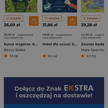
KSIĄŻKA
KSIĄŻKA
KSIĄŻKA
26,69 zł
31,86 zł
29,28 zł
39,90 zł
49,90 zł
44,90 zł
- sugerowana
- sugerowana
- sugerowa
cena detaliczna
cena detaliczna
cena detaliczna
Kurze wzgórze. Kaktus zombie atakuje
Hotel dla uczuć. Zeszyt ćwiczeń
Beccy Blake
Mark Sperring
7,8 (9)
9,0 (4)
9,3 (12)
Dołącz do
Znak
i oszczędzaj na dostawie!