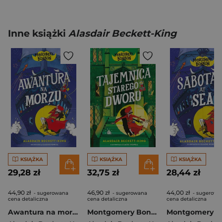
Inne książki
Alasdair Beckett-King
KSIĄŻKA
KSIĄŻKA
KSIĄŻKA
29,28 zł
32,75 zł
28,44 zł
44,90 zł
46,90 zł
44,00 zł
- sugerowana
- sugerowana
- sugerowa
cena detaliczna
cena detaliczna
cena detaliczna
Awantura na morzu. Montgomery Bonbon. Tom 4
Montgomery Bonbon. Tajemnica starego dworu