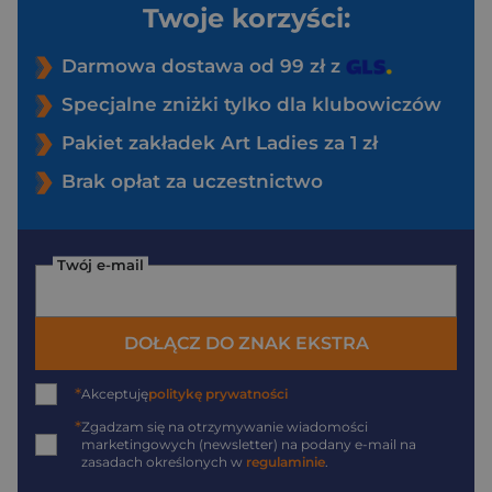
Twoje korzyści:
Darmowa dostawa od 99 zł z
Specjalne zniżki tylko dla klubowiczów
Pakiet zakładek Art Ladies za 1 zł
Brak opłat za uczestnictwo
Twój e-mail
DOŁĄCZ DO ZNAK EKSTRA
*
Akceptuję
politykę prywatności
*
Zgadzam się na otrzymywanie wiadomości
marketingowych (newsletter) na podany
e-mail
na
zasadach określonych w
regulaminie
.