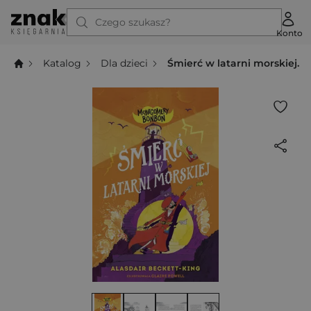
Czego szukasz?
Konto
Katalog
Dla dzieci
Śmierć w latarni morskiej.