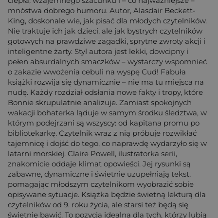
ciepła, wzajemnego szacunku i – co najważniejsze –
mnóstwa dobrego humoru. Autor, Alasdair Beckett-
King, doskonale wie, jak pisać dla młodych czytelników.
Nie traktuje ich jak dzieci, ale jak bystrych czytelników
gotowych na prawdziwe zagadki, sprytne zwroty akcji i
inteligentne żarty. Styl autora jest lekki, dowcipny i
pełen absurdalnych smaczków – wystarczy wspomnieć
o zakazie wwożenia cebuli na wyspę Cud! Fabuła
książki rozwija się dynamicznie – nie ma tu miejsca na
nudę. Każdy rozdział odsłania nowe fakty i tropy, które
Bonnie skrupulatnie analizuje. Zamiast spokojnych
wakacji bohaterka ląduje w samym środku śledztwa, w
którym podejrzani są wszyscy: od kapitana promu po
bibliotekarkę. Czytelnik wraz z nią próbuje rozwikłać
tajemnicę i dojść do tego, co naprawdę wydarzyło się w
latarni morskiej. Claire Powell, ilustratorka serii,
znakomicie oddaje klimat opowieści. Jej rysunki są
zabawne, dynamiczne i świetnie uzupełniają tekst,
pomagając młodszym czytelnikom wyobrazić sobie
opisywane sytuacje. Książka będzie świetną lekturą dla
czytelników od 9. roku życia, ale starsi też będą się
świetnie bawić. To pozycja idealna dla tych, którzy lubią