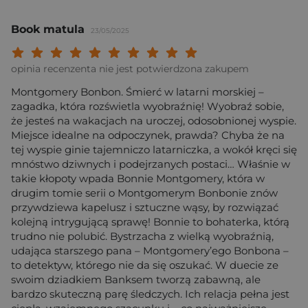
Book matula
23/05/2025
Twoja ocena: Beznadziejna 1/10"
Twoja ocena: Bardzo słaba 2/10"
Twoja ocena: Słaba 3/10"
Twoja ocena: Może być 4/10"
Twoja ocena: Przeciętna 5/10"
Twoja ocena: Dobra 6/10"
Twoja ocena: Bardzo dobra 7/10"
Twoja ocena: Rewelacyjna 8/10
Twoja ocena: Wybitna 9/10
Twoja ocena: Arcydzieło
opinia recenzenta nie jest potwierdzona zakupem
Montgomery Bonbon. Śmierć w latarni morskiej –
zagadka, która rozświetla wyobraźnię! Wyobraź sobie,
że jesteś na wakacjach na uroczej, odosobnionej wyspie.
Miejsce idealne na odpoczynek, prawda? Chyba że na
tej wyspie ginie tajemniczo latarniczka, a wokół kręci się
mnóstwo dziwnych i podejrzanych postaci… Właśnie w
takie kłopoty wpada Bonnie Montgomery, która w
drugim tomie serii o Montgomerym Bonbonie znów
przywdziewa kapelusz i sztuczne wąsy, by rozwiązać
kolejną intrygującą sprawę! Bonnie to bohaterka, którą
trudno nie polubić. Bystrzacha z wielką wyobraźnią,
udająca starszego pana – Montgomery’ego Bonbona –
to detektyw, którego nie da się oszukać. W duecie ze
swoim dziadkiem Banksem tworzą zabawną, ale
bardzo skuteczną parę śledczych. Ich relacja pełna jest