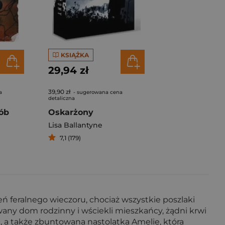
KSIĄŻKA
29,94 zł
39,90 zł
a
- sugerowana cena
detaliczna
rób
Oskarżony
Lisa Ballantyne
7,1 (179)
ń feralnego wieczoru, chociaż wszystkie poszlaki
wany dom rodzinny i wściekli mieszkańcy, żądni krwi
, a także zbuntowana nastolatka Amelie, która