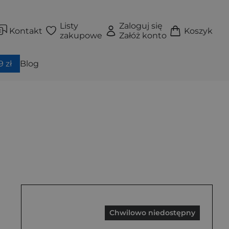
Listy
Zaloguj się
Kontakt
Koszyk
zakupowe
Załóż konto
 zł
Blog
Chwilowo niedostępny
ękka)