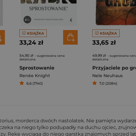
KSIĄŻKA
KSIĄŻKA
33,24 zł
33,65 zł
54,90 zł
49,99 zł
- sugerowana cena
- sugerowana cen
detaliczna
detaliczna
Sprostowanie
Przyjaciele po g
Renée Knight
Nele Neuhaus
6,6 (1740)
7,0 (2084)
rtorius, morderca dwóch nastolatek. Nie pamięta wydarze
 czeka na niego tylko podupadły na duchu ojciec, zrujno
zy. Rękę wyciąga do niego garstka znajomych sprzed lat