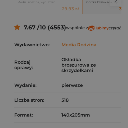
Media Rodzina, wyd. 2020
Gorzka Czekolada, wyd. 202
29,93 zł
33,6
7.67 /10 (4553)
wspólnie z
Wydawnictwo:
Media Rodzina
Okładka
Rodzaj
broszurowa ze
oprawy:
skrzydełkami
Wydanie:
pierwsze
Liczba stron:
518
Format:
140x205mm