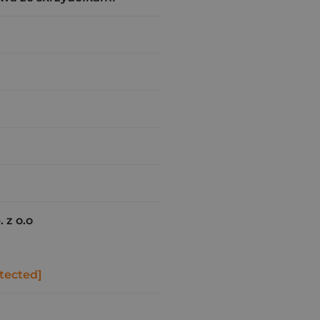
 z o.o
tected]