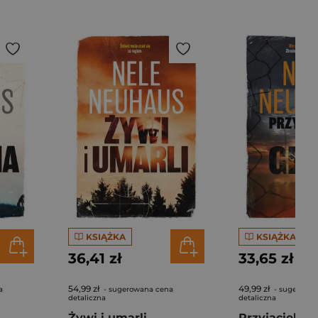
KSIĄŻKA
KSIĄŻKA
36,41 zł
33,65 zł
54,99 zł
49,99 zł
a
- sugerowana cena
- sugerowa
detaliczna
detaliczna
Żywi i umarli
Przyjaciele p