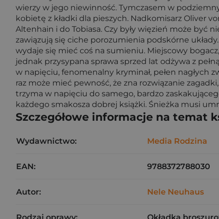
wierzy w jego niewinność. Tymczasem w podziemnym
kobietę z kładki dla pieszych. Nadkomisarz Oliver v
Altenhain i do Tobiasa. Czy były więzień może być ni
zawiązują się ciche porozumienia podskórne układy
wydaje się mieć coś na sumieniu. Miejscowy bogacz,
jednak przysypana sprawa sprzed lat odżywa z pełną m
w napięciu, fenomenalny kryminał, pełen nagłych zw
raz może mieć pewność, że zna rozwiązanie zagadki,
trzyma w napięciu do samego, bardzo zaskakującego f
każdego smakosza dobrej książki. Śnieżka musi umrz
Szczegółowe informacje na temat k
Wydawnictwo:
Media Rodzina
EAN:
9788372788030
Autor:
Nele Neuhaus
Rodzaj oprawy:
Okładka broszuro