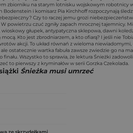
 zbiorniku na starym lotnisku wojskowym robotnicy w
on Bodenstein i komisarz Pia Kirchhoff rozpoczynają śle
ebezpieczny? Czy to raczej jemu grozi niebezpieczeństwo?
. W powietrzu czuć zgniły zapach mrocznej tajemnicy. M
 wioskowy głupek, antypatyczna sklepowa, dawni koledzy.
ocą. Kto jest zbrodniarzem, a kto ofiarą? I jeśli nie Tob
rotów akcji. To układ równań z wieloma niewiadomymi, di
 ale ostatecznie wartka fabuła zawsze zwiedzie go na m
inału. Wszystko to sprawia, że lektura Śnieżki zadowoli
eć to pierwszy z kryminałów w serii Gorzka Czekolada.
siążki
Śnieżka musi umrzeć
wa ze skrzydełkami