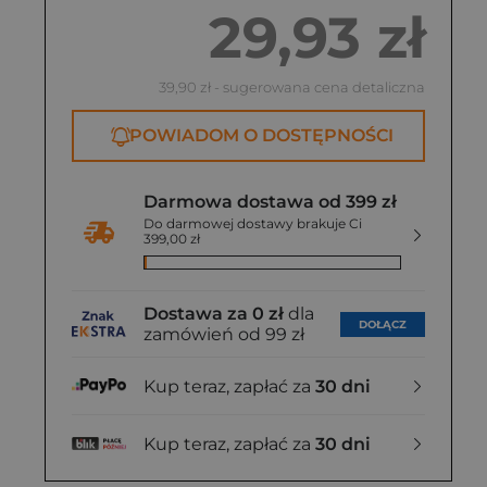
4
29,93 zł
5 zł
39,90 zł
- sugerowana cena detaliczna
POWIADOM O DOSTĘPNOŚCI
Darmowa dostawa od 399 zł
Do darmowej dostawy brakuje Ci
399,00 zł
Dostawa za 0 zł
dla
DOŁĄCZ
zamówień od 99 zł
Kup teraz, zapłać za
30 dni
Kup teraz, zapłać za
30 dni