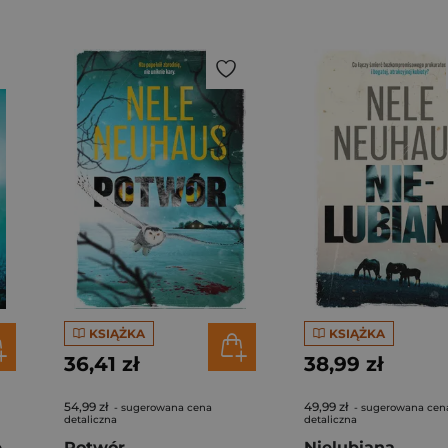
KSIĄŻKA
KSIĄŻKA
36,41 zł
38,99 zł
54,99 zł
49,99 zł
- sugerowana cena
- sugerowana cen
detaliczna
detaliczna
Elena. W ostatniej sekundzie
Potwór
Nielubiana