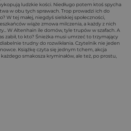
ykopują ludzkie kości. Niedługo potem ktoś spycha
dztwa w obu tych sprawach. Trop prowadzi ich do
 W tej małej, niegdyś sielskiej społeczności,
ieszkańców wiąże zmowa milczenia, a każdy z nich
.. W Altenhain ile domów, tyle trupów w szafach. A
ias zabił, to kto? Śnieżka musi umrzeć to trzymający
abelnie trudny do rozwikłania. Czytelnik nie jeden
anowce. Książkę czyta się jednym tchem, akcja
 każdego smakosza kryminałów, ale też, po prostu,