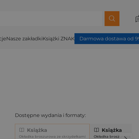
cje
Nasze zakładki
Książki ZNAK
Darmowa dostawa od 99
Dostępne wydania i formaty:
Książka
Książka
Okładka broszurowa ze skrzydełkami
Okładka broszurowa (mi