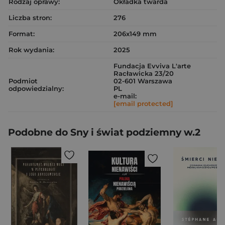
Rodzaj oprawy:
Okładka twarda
Liczba stron:
276
Format:
206x149 mm
Rok wydania:
2025
Fundacja Evviva L'arte
Racławicka 23/20
Podmiot
02-601 Warszawa
odpowiedzialny:
PL
e-mail:
[email protected]
Podobne do Sny i świat podziemny w.2