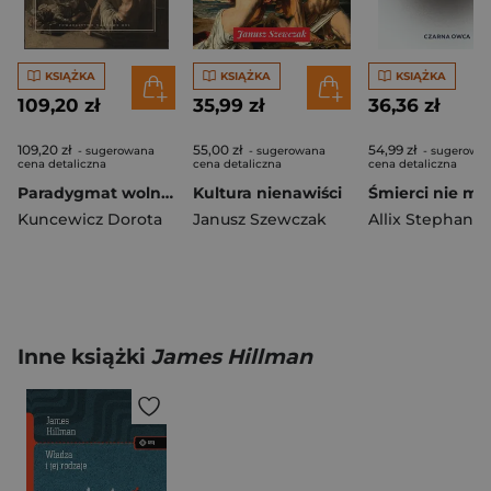
KSIĄŻKA
KSIĄŻKA
KSIĄŻKA
109,20 zł
35,99 zł
36,36 zł
109,20 zł
55,00 zł
54,99 zł
- sugerowana
- sugerowana
- sugerowa
cena detaliczna
cena detaliczna
cena detaliczna
Paradygmat wolnej woli w psychologii i jego konsekwencje. Kuncewicz Dorota K. (red.)
Kultura nienawiści
Śmierci nie ma
Kuncewicz Dorota
Janusz Szewczak
Allix Stephane
Inne książki
James Hillman