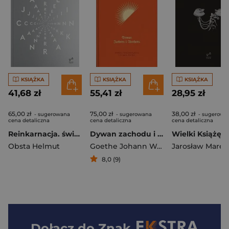
KSIĄŻKA
KSIĄŻKA
KSIĄŻKA
41,68 zł
55,41 zł
28,95 zł
65,00 zł
75,00 zł
38,00 zł
- sugerowana
- sugerowana
- sugerowa
cena detaliczna
cena detaliczna
cena detaliczna
Reinkarnacja. światowe dzieje pewnej idei
Dywan zachodu i wschodu
Wielki Książę
Obsta Helmut
Goethe Johann Wolfgang von
8,0 (9)
Dołącz do
Znak