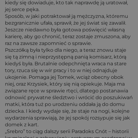
kiedy się dowiaduje, kto tak naprawdę ją uratował,
jej serce pęka.
Sposób, w jaki potraktował ją mężczyzna, któremu
bezgranicznie ufała, sprawił, że jej świat się zawalił.
Jeszcze niedawno była gotowa poświęcić własną
karierę, aby go chronić, teraz zostaje zmuszona, aby
raz na zawsze zapomnieć o sprawie.
Pszczółką była tylko dla niego, a teraz znowu staje
się tą zimną i nieprzystępną panią komisarz, którą
kiedyś była. Brutalnie odepchnięta wraca na stare
tory, rzuca się w wir pracy i to w niej odnajduje
ukojenie. Pomaga jej Tomek, wciąż obecny obok
niej, oraz Krzysiek, który się nią opiekuje. Maja ma
związane ręce w sprawie rtęci, dlatego postanawia
odnowić prywatne śledztwo i wrócić do poszukiwań
matki, która tuż po urodzeniu oddała ją do domu
dziecka. I kiedy wydaje się, że staje na nogi, kolejne
wydarzenia sprawiają, że jej spokój rozsypuje się jak
domek z kart.
„Srebro” to ciąg dalszy serii Paradoks Cnót – historii