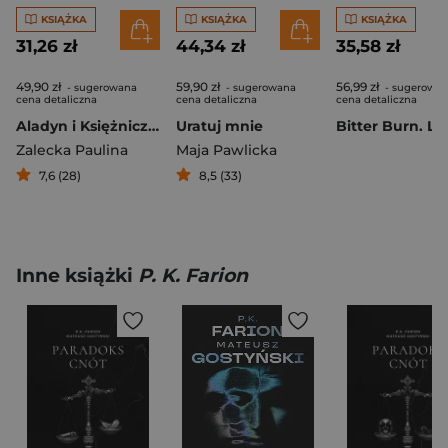
KSIĄŻKA
KSIĄŻKA
KSIĄŻKA
31,26 zł
44,34 zł
35,58 zł
49,90 zł
59,90 zł
56,99 zł
- sugerowana
- sugerowana
- sugerowa
cena detaliczna
cena detaliczna
cena detaliczna
Aladyn i Księżniczka Złodziei
Uratuj mnie
Zalecka Paulina
Maja Pawlicka
7,6 (28)
8,5 (33)
Inne książki
P. K. Farion