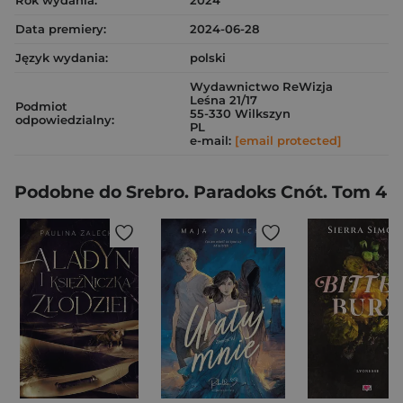
Rok wydania:
2024
Data premiery:
2024-06-28
Język wydania:
polski
Wydawnictwo ReWizja
Leśna 21/17
Podmiot
55-330 Wilkszyn
odpowiedzialny:
PL
e-mail:
[email protected]
Podobne do Srebro. Paradoks Cnót. Tom 4