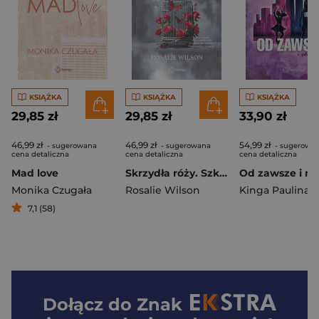
KSIĄŻKA
KSIĄŻKA
KSIĄŻKA
29,85 zł
29,85 zł
33,90 zł
46,99 zł
46,99 zł
54,99 zł
- sugerowana
- sugerowana
- sugerowa
cena detaliczna
cena detaliczna
cena detaliczna
Mad love
Skrzydła róży. Szkarlatne Ogrody. Tom 3
Monika Czugała
Rosalie Wilson
7,1 (58)
Dołącz do
Znak