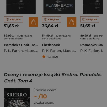
KSIĄŻKA
KSIĄŻKA
KSIĄŻKA
51,65 zł
36,84 zł
51,65 zł
89,99 zł
54,99 zł
89,99 zł
- sugerowana
- sugerowana
- sugerowa
cena detaliczna
cena detaliczna
cena detaliczna
Paradoks Cnót. Tom 3
Flashback
P. K. Farion
,
Mateusz Gostyński
P. K. Farion
,
Mateusz Gostyński
P. K. Farion
,
Mateusz G
6,3 (82)
Oceny i recenzje książki
Srebro. Paradoks
Cnót. Tom 4
Średnia ocen:
~
/10
Liczba ocen: