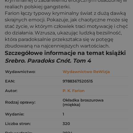
kryminalnej o zabarwieniu erotycznym osadzonej w
realiach polskiej gangsterki.
Farion łączy typowy kryminalny świat z dużą dawką
skrajnych emocji. Pokazuje, jak chaotyczne może się
stać życie, w którym człowiek traci motywację i chęć
do działania. Wzrusza, ukazując ludzką bezsilność,
która paradoksalnie przekształca się w potęgę
zbudowaną na najcenniejszych wartościach.
Szczegółowe informacje na temat książki
Srebro. Paradoks Cnót. Tom 4
Wydawnictwo:
Wydawnictwo ReWizja
EAN:
9788367520515
Autor:
P. K. Farion
Okładka broszurowa
Rodzaj oprawy:
(miękka)
Wydanie:
1
Liczba stron:
320