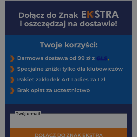
Dołącz do
Znak
i oszczędzaj na dostawie!
Twoje korzyści:
Darmowa dostawa od 99 zł z
Specjalne zniżki tylko dla klubowiczów
Pakiet zakładek Art Ladies za 1 zł
Brak opłat za uczestnictwo
Twój e-mail
DOŁĄCZ DO ZNAK EKSTRA