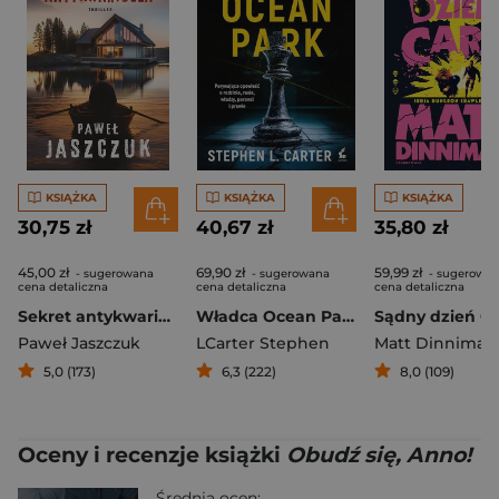
KSIĄŻKA
KSIĄŻKA
KSIĄŻKA
30,75 zł
40,67 zł
35,80 zł
45,00 zł
69,90 zł
59,99 zł
- sugerowana
- sugerowana
- sugerowa
cena detaliczna
cena detaliczna
cena detaliczna
Sekret antykwariusza
Władca Ocean Park
Sądny dzień Ca
Paweł Jaszczuk
LCarter Stephen
Matt Dinniman
5,0 (173)
6,3 (222)
8,0 (109)
Oceny i recenzje książki
Obudź się, Anno!
Średnia ocen: