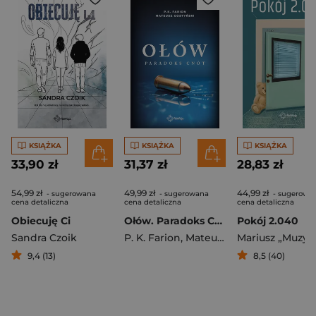
KSIĄŻKA
KSIĄŻKA
KSIĄŻKA
33,90 zł
31,37 zł
28,83 zł
54,99 zł
49,99 zł
44,99 zł
- sugerowana
- sugerowana
- sugerowa
cena detaliczna
cena detaliczna
cena detaliczna
Obiecuję Ci
Ołów. Paradoks Cnót. Tom 6
Pokój 2.040
Sandra Czoik
P. K. Farion
,
Mateusz Gostyński
9,4 (13)
8,5 (40)