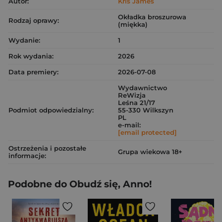
Autor:
Kris James
Okładka broszurowa
Rodzaj oprawy:
(miękka)
Wydanie:
1
Rok wydania:
2026
Data premiery:
2026-07-08
Wydawnictwo
ReWizja
Leśna 21/17
Podmiot odpowiedzialny:
55-330 Wilkszyn
PL
e-mail:
[email protected]
Ostrzeżenia i pozostałe
Grupa wiekowa 18+
informacje:
Podobne do Obudź się, Anno!