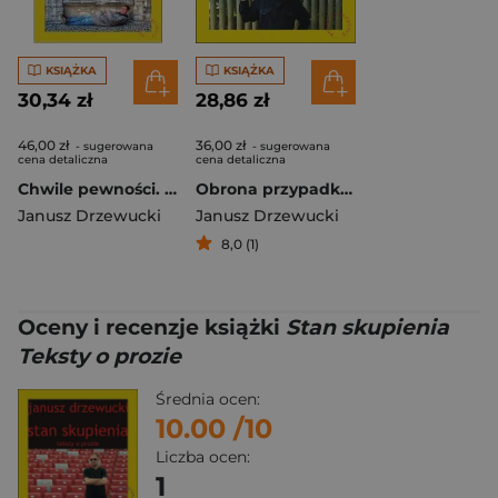
KSIĄŻKA
KSIĄŻKA
30,34 zł
28,86 zł
46,00 zł
36,00 zł
- sugerowana
- sugerowana
cena detaliczna
cena detaliczna
Chwile pewności. Teksty o prozie. Tom 3
Obrona przypadku Teksty o prozie 2
Janusz Drzewucki
Janusz Drzewucki
8,0 (1)
Oceny i recenzje książki
Stan skupienia
Teksty o prozie
Średnia ocen:
10.00
/10
Liczba ocen:
1