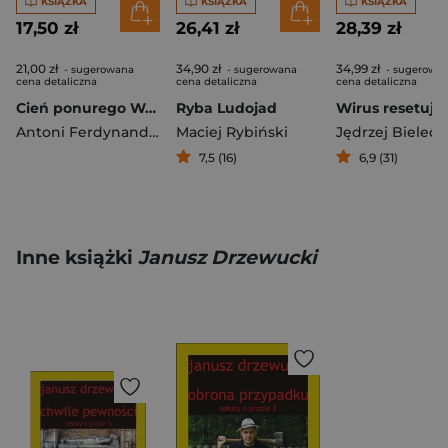
KSIĄŻKA
KSIĄŻKA
KSIĄŻKA
17,50 zł
26,41 zł
28,39 zł
21,00 zł
34,90 zł
34,99 zł
- sugerowana
- sugerowana
- sugerowa
cena detaliczna
cena detaliczna
cena detaliczna
Cień ponurego Wschodu
Ryba Ludojad
Antoni Ferdynand Ossendowski
Maciej Rybiński
Jędrzej Bieleck
7,5 (16)
6,9 (31)
Inne książki
Janusz Drzewucki