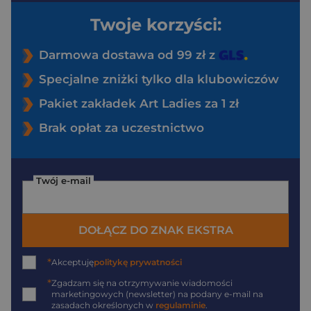
Twoje korzyści:
Darmowa dostawa od 99 zł z
Specjalne zniżki tylko dla klubowiczów
Pakiet zakładek Art Ladies za 1 zł
Brak opłat za uczestnictwo
Twój e-mail
DOŁĄCZ DO ZNAK EKSTRA
*
Akceptuję
politykę prywatności
*
Zgadzam się na otrzymywanie wiadomości
marketingowych (newsletter) na podany
e-mail
na
zasadach określonych w
regulaminie
.