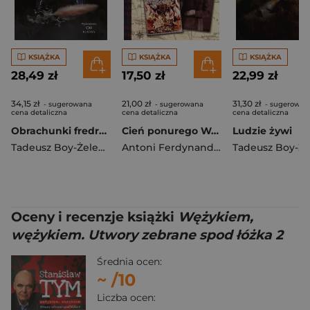
KSIĄŻKA
KSIĄŻKA
KSIĄŻKA
28,49 zł
17,50 zł
22,99 zł
34,15 zł
21,00 zł
31,30 zł
- sugerowana
- sugerowana
- sugerowan
cena detaliczna
cena detaliczna
cena detaliczna
Obrachunki fredrowskie
Cień ponurego Wschodu
Ludzie żywi
Tadeusz Boy-Żeleński
Antoni Ferdynand Ossendowski
Oceny i recenzje książki
Wężykiem,
wężykiem. Utwory zebrane spod łóżka 2
Średnia ocen:
~
/10
Liczba ocen: