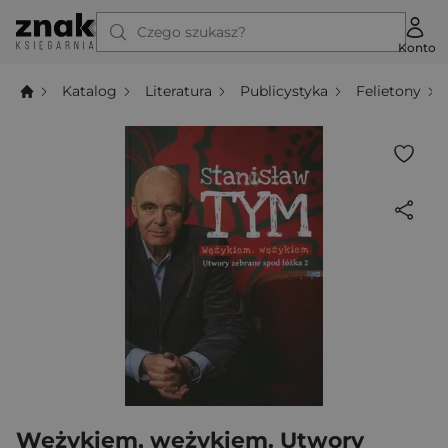
Czego szukasz?
Konto
Katalog
Literatura
Publicystyka
Felietony
Wężykiem, wężykiem. Utwory