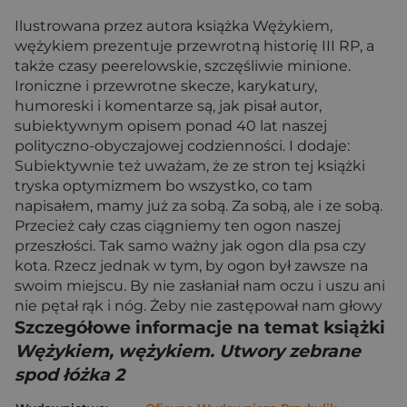
Ilustrowana przez autora książka Wężykiem,
wężykiem prezentuje przewrotną historię III RP, a
także czasy peerelowskie, szczęśliwie minione.
Ironiczne i przewrotne skecze, karykatury,
humoreski i komentarze są, jak pisał autor,
subiektywnym opisem ponad 40 lat naszej
polityczno-obyczajowej codzienności. I dodaje:
Subiektywnie też uważam, że ze stron tej książki
tryska optymizmem bo wszystko, co tam
napisałem, mamy już za sobą. Za sobą, ale i ze sobą.
Przecież cały czas ciągniemy ten ogon naszej
przeszłości. Tak samo ważny jak ogon dla psa czy
kota. Rzecz jednak w tym, by ogon był zawsze na
swoim miejscu. By nie zasłaniał nam oczu i uszu ani
nie pętał rąk i nóg. Żeby nie zastępował nam głowy
Szczegółowe informacje na temat książki
Wężykiem, wężykiem. Utwory zebrane
spod łóżka 2