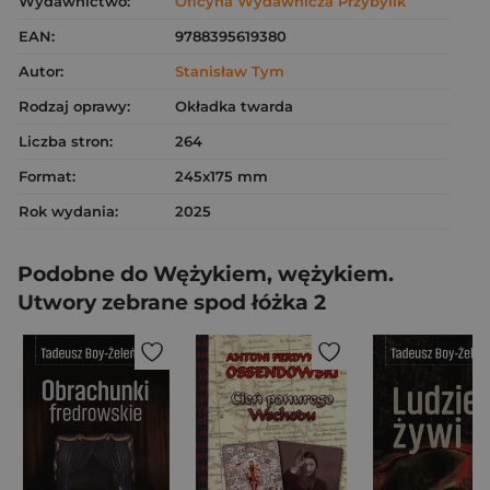
Wydawnictwo:
Oficyna Wydawnicza Przybylik
EAN:
9788395619380
Autor:
Stanisław Tym
Rodzaj oprawy:
Okładka twarda
Liczba stron:
264
Format:
245x175 mm
Rok wydania:
2025
Podobne do Wężykiem, wężykiem.
Utwory zebrane spod łóżka 2