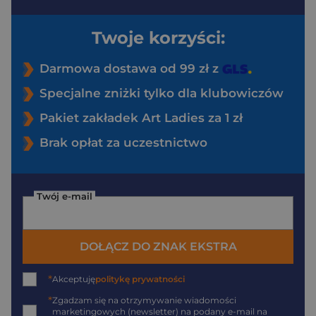
Twoje korzyści:
Darmowa dostawa od 99 zł z
Specjalne zniżki tylko dla klubowiczów
Pakiet zakładek Art Ladies za 1 zł
Brak opłat za uczestnictwo
Twój e-mail
DOŁĄCZ DO ZNAK EKSTRA
*
Akceptuję
politykę prywatności
*
Zgadzam się na otrzymywanie wiadomości
marketingowych (newsletter) na podany
e-mail
na