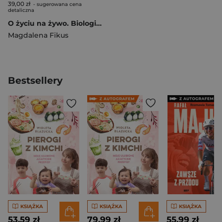
39,00 zł
- sugerowana cena
detaliczna
O życiu na żywo. Biologia według Delty
Magdalena Fikus
Bestsellery
KSIĄŻKA
KSIĄŻKA
KSIĄŻKA
53,59 zł
79,99 zł
55,99 zł