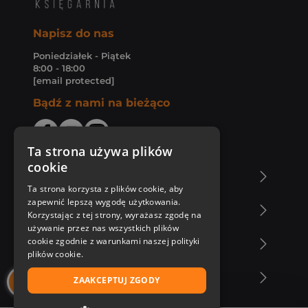
Napisz do nas
Poniedziałek - Piątek
8:00 - 18:00
[email protected]
Bądź z nami na bieżąco
Ta strona używa plików
cookie
O Księgarni Znak
Ta strona korzysta z plików cookie, aby
zapewnić lepszą wygodę użytkowania.
Zakupy u nas
Korzystając z tej strony, wyrażasz zgodę na
używanie przez nas wszystkich plików
cookie zgodnie z warunkami naszej polityki
Nasza oferta
plików cookie.
Nasi autorzy
ZAAKCEPTUJ ZGODY