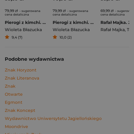
79,99 zł
79,99 zł
69,99 zł
- sugerowana
- sugerowana
- sugerowa
cena detaliczna
cena detaliczna
cena detaliczna
Pierogi z kimchi. Moje ulubione azjatyckie przepisy
Pierogi z kimchi. Moje ulubione azjatyckie przepisy - książka z autografem
Wioleta Błazucka
Wioleta Błazucka
Rafał Majka
,
Tomasz 
9,4 (7)
10,0 (2)
Podobne wydawnictwa
Znak Horyzont
Znak Literanova
Znak
Otwarte
Egmont
Znak Koncept
Wydawnictwo Uniwersytetu Jagiellońskiego
Moondrive