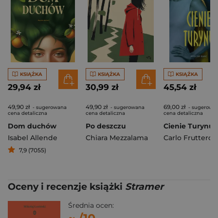
KSIĄŻKA
KSIĄŻKA
KSIĄŻKA
29,94 zł
30,99 zł
45,54 zł
49,90 zł
49,90 zł
69,00 zł
- sugerowana
- sugerowana
- sugerowa
cena detaliczna
cena detaliczna
cena detaliczna
Dom duchów
Po deszczu
Cienie Turynu
Isabel Allende
Chiara Mezzalama
Carlo Fruttero
,
Fr
7,9 (7055)
Oceny i recenzje książki
Stramer
Średnia ocen: