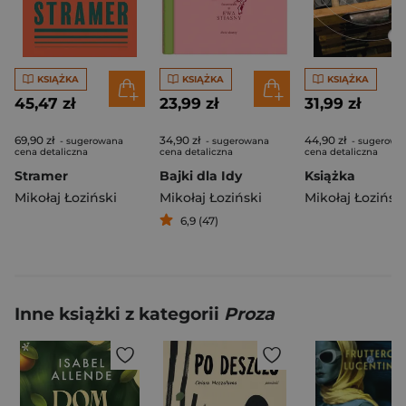
KSIĄŻKA
KSIĄŻKA
KSIĄŻKA
45,47 zł
23,99 zł
31,99 zł
69,90 zł
34,90 zł
44,90 zł
- sugerowana
- sugerowana
- sugerowa
cena detaliczna
cena detaliczna
cena detaliczna
Stramer
Bajki dla Idy
Książka
Mikołaj Łoziński
Mikołaj Łoziński
Mikołaj Łozińsk
6,9 (47)
Inne książki z kategorii
Proza