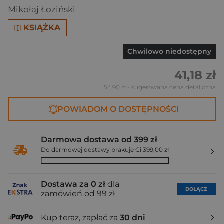
Mikołaj Łoziński
KSIĄŻKA
Chwilowo niedostępny
41,18 zł
54,90 zł
- sugerowana cena detaliczna
POWIADOM O DOSTĘPNOŚCI
Darmowa dostawa od 399 zł
Do darmowej dostawy brakuje Ci 399,00 zł
Dostawa za 0 zł
dla
DOŁĄCZ
zamówień od 99 zł
Kup teraz, zapłać za
30 dni