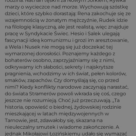
rodzina. Nathan tęskni za Nowym Jorkiem, Rywka
marzy o wycieczce nad morze. Wychowują szóstkę
dzieci, które szybko dorastają: Rena zakochuje się ze
wzajemnością w żonatym mężczyźnie, Rudek idzie
na filologię klasyczną, ale jest realistą, więc znajduje
pracę w Syndykacie Świec. Hesio i Salek ulegają
fascynacji ideą komunizmu i grozi im aresztowanie,
a Wela i Nusek nie mogą się już doczekać tej
wymarzonej dorosłości. Poznajemy każdego z
bohaterów osobno, zaprzyjaźniamy się z nimi,
odkrywamy ich słabości, sekrety i najskrytsze
pragnienia, wchodzimy w ich świat, pełen kolorów,
smaków, zapachów. Czy domyślają się, co przed
nimi? Kiedy konflikty narodowe zaczynają narastać,
do świata Stramerów powoli wkrada się coś, czego
jeszcze nie rozumieją. Choć już przeczuwają. „Ta
historia, opowieść o biednej, żydowskiej rodzinie
mieszkającej w latach międzywojennych w
Tarnowie, jest, zdawałoby się, skazana na
nieuleczalny smutek i wiadome zakończenie. A
jednak Mikołajowi Łozińskiemu udało się wymazać