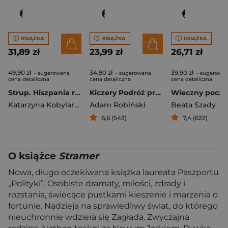
KSIĄŻKA
KSIĄŻKA
KSIĄŻKA
31,89 zł
23,99 zł
26,71 zł
49,90 zł
34,90 zł
39,90 zł
- sugerowana
- sugerowana
- sugerowa
cena detaliczna
cena detaliczna
cena detaliczna
Strup. Hiszpania rozdrapuje rany
Kiczery Podróż przez Bieszczady
Katarzyna Kobylarczyk
Adam Robiński
Beata Szady
6,6 (543)
7,4 (622)
O książce
Stramer
Nowa, długo oczekiwana książka laureata Paszportu
„Polityki”. Osobiste dramaty, miłości, zdrady i
rozstania, świecące pustkami kieszenie i marzenia o
fortunie. Nadzieja na sprawiedliwy świat, do którego
nieuchronnie wdziera się Zagłada. Zwyczajna