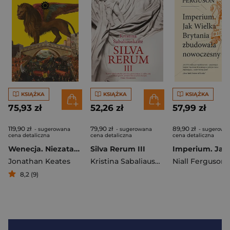
KSIĄŻKA
KSIĄŻKA
KSIĄŻKA
75,93 zł
52,26 zł
57,99 zł
119,90 zł
79,90 zł
89,90 zł
- sugerowana
- sugerowana
- sugerowa
cena detaliczna
cena detaliczna
cena detaliczna
Wenecja. Niezatapialna
Silva Rerum III
Jonathan Keates
Kristina Sabaliauskaitė
Niall Ferguson
8,2 (9)