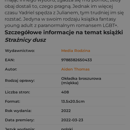
obaj dostali to, czego pragną. Jednak im więcej
czasu Yadriel spędza z Julianem, tym trudniej im się
rozstać. Jedyna w swoim rodzaju książka fantasy
young adult z paranormalnym romansem LGBT+.
Szczegółowe informacje na temat książki
Strażnicy dusz
Wydawnictwo:
Media Rodzina
EAN:
9788382650433
Autor:
Aiden Thomas
Okładka broszurowa
Rodzaj oprawy:
(miękka)
Liczba stron:
408
Format:
13.5x20.5cm
Rok wydania:
2022
Data premiery:
2022-03-23
Język wydania:
polski