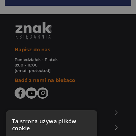
Napisz do nas
Poniedziałek - Piątek
8:00 - 18:00
[email protected]
Bądź z nami na bieżąco
O Księgarni Znak
Ta strona używa plików
cookie
Zakupy u nas