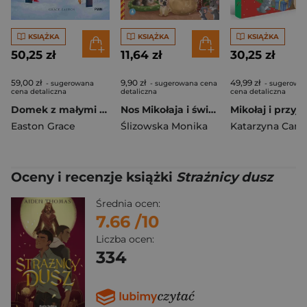
KSIĄŻKA
KSIĄŻKA
KSIĄŻKA
50,25 zł
11,64 zł
30,25 zł
59,00 zł
9,90 zł
49,99 zł
- sugerowana
- sugerowana cena
- sugerowa
cena detaliczna
detaliczna
cena detaliczna
Domek z małymi czerwonymi drzwiami
Nos Mikołaja i świąteczne sreberko
Mikołaj i przyja
Easton Grace
Ślizowska Monika
Oceny i recenzje książki
Strażnicy dusz
Średnia ocen:
7.66
/10
Liczba ocen:
334