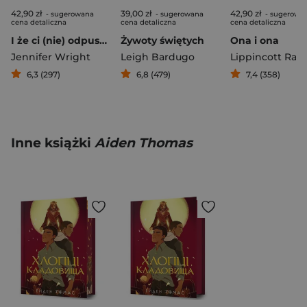
42,90 zł
39,00 zł
42,90 zł
- sugerowana
- sugerowana
- sugerowa
cena detaliczna
cena detaliczna
cena detaliczna
I że ci (nie) odpuszczę Najbardziej mordercze kobiety w historii
Żywoty świętych
Ona i ona
Jennifer Wright
Leigh Bardugo
Lippincott Rac
6,3 (297)
6,8 (479)
7,4 (358)
Inne książki
Aiden Thomas