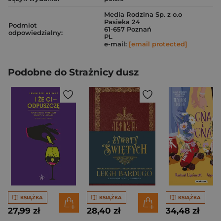
Media Rodzina Sp. z o.o
Pasieka 24
Podmiot
61-657 Poznań
odpowiedzialny:
PL
e-mail:
[email protected]
Podobne do Strażnicy dusz
KSIĄŻKA
KSIĄŻKA
KSIĄŻKA
27,99 zł
28,40 zł
34,48 zł