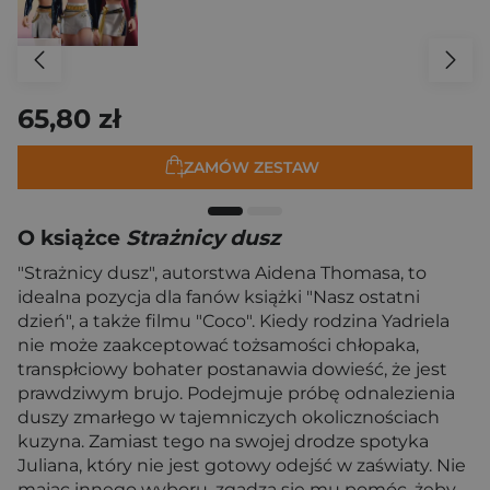
65,80 zł
ZAMÓW ZESTAW
O książce
Strażnicy dusz
"Strażnicy dusz", autorstwa Aidena Thomasa, to
idealna pozycja dla fanów książki "Nasz ostatni
dzień", a także filmu "Coco". Kiedy rodzina Yadriela
nie może zaakceptować tożsamości chłopaka,
transpłciowy bohater postanawia dowieść, że jest
prawdziwym brujo. Podejmuje próbę odnalezienia
duszy zmarłego w tajemniczych okolicznościach
kuzyna. Zamiast tego na swojej drodze spotyka
Juliana, który nie jest gotowy odejść w zaświaty. Nie
mając innego wyboru, zgadza się mu pomóc, żeby