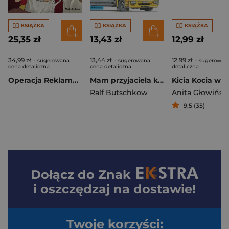
KSIĄŻKA
KSIĄŻKA
KSIĄŻKA
25,35 zł
13,43 zł
12,99 zł
34,99 zł
13,44 zł
12,99 zł
- sugerowana
- sugerowana
- sugerowan
cena detaliczna
cena detaliczna
detaliczna
Operacja Reklamówka. Operacja
Mam przyjaciela kierowcę ciężarówki. Mądra Mysz
Ralf Butschkow
Anita Głowińsk
9,5 (35)
Dołącz do
Znak
i oszczędzaj na dostawie!
Twoje korzyści: