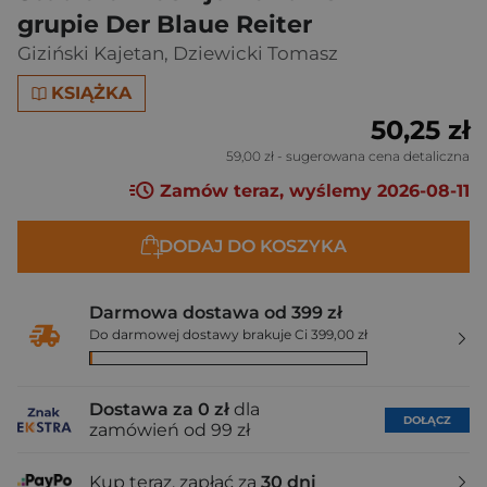
grupie Der Blaue Reiter
Giziński Kajetan
,
Dziewicki Tomasz
KSIĄŻKA
50,25 zł
59,00 zł
- sugerowana cena detaliczna
Zamów teraz, wyślemy 2026-08-11
DODAJ DO KOSZYKA
Darmowa dostawa od 399 zł
Do darmowej dostawy brakuje Ci 399,00 zł
Dostawa za 0 zł
dla
DOŁĄCZ
zamówień od 99 zł
Kup teraz, zapłać za
30 dni