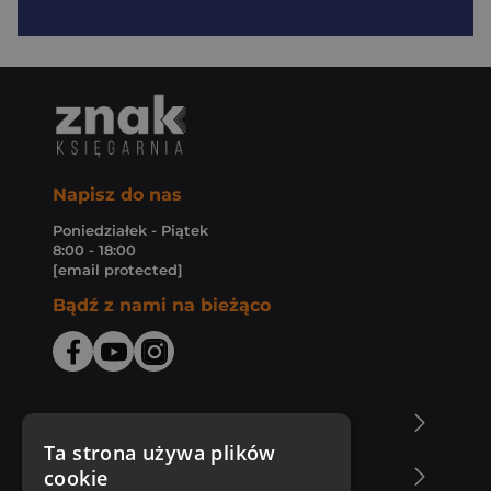
Napisz do nas
Poniedziałek - Piątek
8:00 - 18:00
[email protected]
Bądź z nami na bieżąco
O Księgarni Znak
Ta strona używa plików
cookie
Zakupy u nas