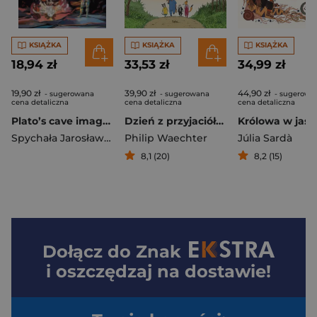
KSIĄŻKA
KSIĄŻKA
KSIĄŻKA
18,94 zł
33,53 zł
34,99 zł
19,90 zł
39,90 zł
44,90 zł
- sugerowana
- sugerowana
- sugerowa
cena detaliczna
cena detaliczna
cena detaliczna
Plato’s cave image in Anthropos by E. E. Cummings
Dzień z przyjaciółmi
Królowa w jask
Spychała Jarosław Marek
Philip Waechter
Júlia Sardà
8,1 (20)
8,2 (15)
Dołącz do
Znak
i oszczędzaj na dostawie!