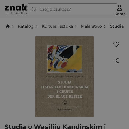
Czego szukasz?
Konto
Katalog
Kultura i sztuka
Malarstwo
Studia o
Studia o Wasiliju Kandinskim i