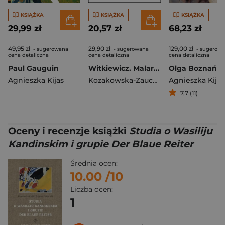
KSIĄŻKA
KSIĄŻKA
KSIĄŻKA
29,99 zł
20,57 zł
68,23 zł
49,95 zł
29,90 zł
129,00 zł
- sugerowana
- sugerowana
- sugerow
cena detaliczna
cena detaliczna
cena detaliczna
Paul Gauguin
Witkiewicz. Malarstwo
Agnieszka Kijas
Kozakowska-Zaucha Urszula
Agnieszka Kijas
7,7 (11)
Oceny i recenzje książki
Studia o Wasiliju
Kandinskim i grupie Der Blaue Reiter
Średnia ocen:
10.00
/10
Liczba ocen:
1