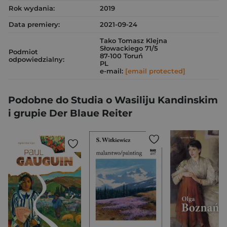
Rok wydania:
2019
Data premiery:
2021-09-24
Tako Tomasz Klejna
Słowackiego 71/5
Podmiot
87-100 Toruń
odpowiedzialny:
PL
e-mail:
[email protected]
Podobne do Studia o Wasiliju Kandinskim
i grupie Der Blaue Reiter