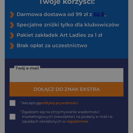
Twoje korzyści:
Darmowa dostawa od 99 zł z
Specjalne zniżki tylko dla klubowiczów
Pakiet zakładek Art Ladies za 1 zł
Brak opłat za uczestnictwo
Twój e-mail
DOŁĄCZ DO ZNAK EKSTRA
*
Akceptuję
politykę prywatności
*
Zgadzam się na otrzymywanie wiadomości
marketingowych (newsletter) na podany
e-mail
na
zasadach określonych w
regulaminie
.