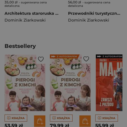
35,00 zł
56,00 zł
- sugerowana cena
- sugerowana cena
detaliczna
detaliczna
Architektura staroruska w akwarelach Giacoma Quarenghiego
Przewodniki turystyczne i ich znaczenie dla popularyzacji ustaleń polskiej historiografii artystycznej do końca XIX wieku
Dominik Ziarkowski
Dominik Ziarkowski
Bestsellery
KSIĄŻKA
KSIĄŻKA
KSIĄŻKA
53,59 zł
79,99 zł
55,99 zł