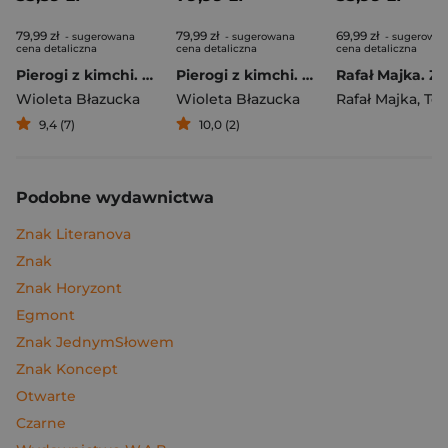
79,99 zł
79,99 zł
69,99 zł
- sugerowana
- sugerowana
- sugerowa
cena detaliczna
cena detaliczna
cena detaliczna
Pierogi z kimchi. Moje ulubione azjatyckie przepisy
Pierogi z kimchi. Moje ulubione azjatyckie przepisy - książka z autografem
Wioleta Błazucka
Wioleta Błazucka
Rafał Majka
,
Tomasz 
9,4 (7)
10,0 (2)
Podobne wydawnictwa
Znak Literanova
Znak
Znak Horyzont
Egmont
Znak JednymSłowem
Znak Koncept
Otwarte
Czarne