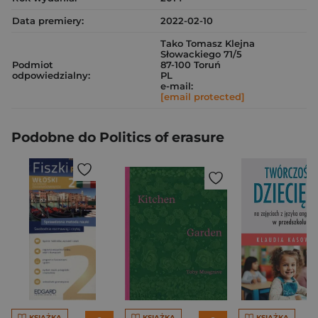
Data premiery:
2022-02-10
Tako Tomasz Klejna
Słowackiego 71/5
Podmiot
87-100 Toruń
odpowiedzialny:
PL
e-mail:
[email protected]
Podobne do Politics of erasure
KSIĄŻKA
KSIĄŻKA
KSIĄŻKA