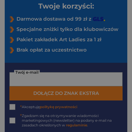
Twoje korzyści:
Darmowa dostawa od 99 zł z
Specjalne zniżki tylko dla klubowiczów
Pakiet zakładek Art Ladies za 1 zł
Brak opłat za uczestnictwo
Twój e-mail
DOŁĄCZ DO ZNAK EKSTRA
*
Akceptuję
politykę prywatności
*
Zgadzam się na otrzymywanie wiadomości
marketingowych (newsletter) na podany
e-mail
na
zasadach określonych w
regulaminie
.