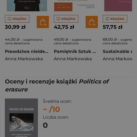
KSIĄŻKA
KSIĄŻKA
KSIĄŻKA
30,99 zł
42,75 zł
57,75 zł
44,00 zł
49,00 zł
69,00 zł
- sugerowana
- sugerowana
- sugerowa
cena detaliczna
cena detaliczna
cena detaliczna
Prawdziwa nieidealna Historie, które nie mogły zostać przemilczane
Pamiętnik Sztuk Pięknych. Sztuka polska na ziemiach zachodnich i północnych od 1981 roku do współczesności
Anna Markowska
Anna Markowska
Anna Markows
Oceny i recenzje książki
Politics of
erasure
Średnia ocen:
~
/10
Liczba ocen:
0