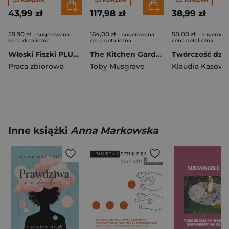
43,99 zł
117,98 zł
38,99 zł
59,90 zł
164,00 zł
58,00 zł
- sugerowana
- sugerowana
- sugerowa
cena detaliczna
cena detaliczna
cena detaliczna
Włoski Fiszki PLUS dla średnio zaawansowanych 2
The Kitchen Garden
Praca zbiorowa
Toby Musgrave
Klaudia Kasows
Inne książki
Anna Markowska