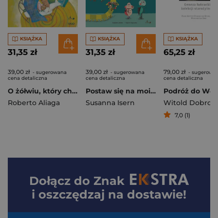
KSIĄŻKA
KSIĄŻKA
KSIĄŻKA
31,35 zł
31,35 zł
65,25 zł
39,00 zł
39,00 zł
79,00 zł
- sugerowana
- sugerowana
- sugerowa
cena detaliczna
cena detaliczna
cena detaliczna
O żółwiu, który chciał spać
Postaw się na moim miejscu
Roberto Aliaga
Susanna Isern
7,0 (1)
Dołącz do
Znak
i oszczędzaj na dostawie!