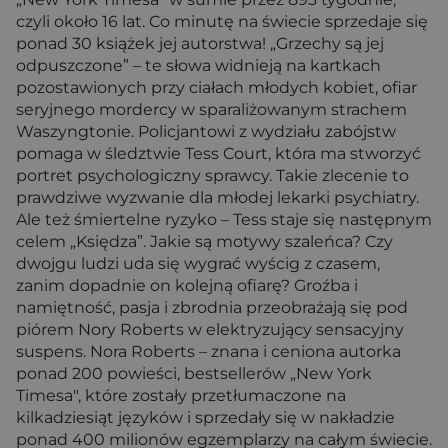
czyli około 16 lat. Co minutę na świecie sprzedaje się
ponad 30 książek jej autorstwa! „Grzechy są jej
odpuszczone” – te słowa widnieją na kartkach
pozostawionych przy ciałach młodych kobiet, ofiar
seryjnego mordercy w sparaliżowanym strachem
Waszyngtonie. Policjantowi z wydziału zabójstw
pomaga w śledztwie Tess Court, która ma stworzyć
portret psychologiczny sprawcy. Takie zlecenie to
prawdziwe wyzwanie dla młodej lekarki psychiatry.
Ale też śmiertelne ryzyko – Tess staje się następnym
celem „Księdza”. Jakie są motywy szaleńca? Czy
dwojgu ludzi uda się wygrać wyścig z czasem,
zanim dopadnie on kolejną ofiarę? Groźba i
namiętność, pasja i zbrodnia przeobrażają się pod
piórem Nory Roberts w elektryzujący sensacyjny
suspens. Nora Roberts – znana i ceniona autorka
ponad 200 powieści, bestsellerów „New York
Timesa", które zostały przetłumaczone na
kilkadziesiąt języków i sprzedały się w nakładzie
ponad 400 milionów egzemplarzy na całym świecie.