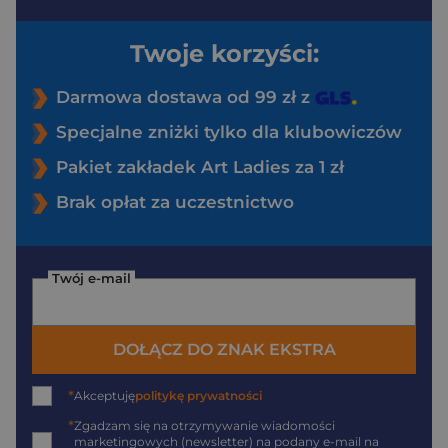
Twoje korzyści:
Darmowa dostawa od 99 zł z
Specjalne zniżki tylko dla klubowiczów
Pakiet zakładek Art Ladies za 1 zł
Brak opłat za uczestnictwo
Twój e-mail
DOŁĄCZ DO ZNAK EKSTRA
*
Akceptuję
politykę prywatności
*
Zgadzam się na otrzymywanie wiadomości
marketingowych (newsletter) na podany
e-mail
na