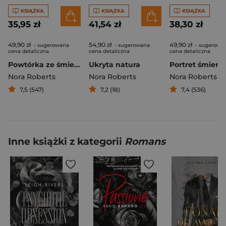
KSIĄŻKA
KSIĄŻKA
KSIĄŻKA
35,95 zł
41,54 zł
38,30 zł
49,90 zł
54,90 zł
49,90 zł
- sugerowana
- sugerowana
- sugerowa
cena detaliczna
cena detaliczna
cena detaliczna
Powtórka ze śmierci
Ukryta natura
Portret śmierci
Nora Roberts
Nora Roberts
Nora Roberts
7,5 (547)
7,2 (18)
7,4 (536)
Inne książki z kategorii
Romans