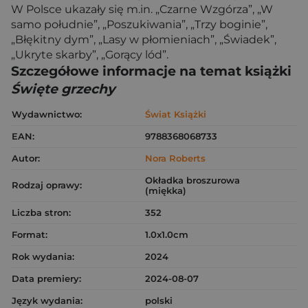
W Polsce ukazały się m.in. „Czarne Wzgórza”, „W
samo południe”, „Poszukiwania”, „Trzy boginie”,
„Błękitny dym”, „Lasy w płomieniach”, „Świadek”,
„Ukryte skarby”, „Gorący lód”.
Szczegółowe informacje na temat książki
Święte grzechy
Wydawnictwo:
Świat Książki
EAN:
9788368068733
Autor:
Nora Roberts
Okładka broszurowa
Rodzaj oprawy:
(miękka)
Liczba stron:
352
Format:
1.0x1.0cm
Rok wydania:
2024
Data premiery:
2024-08-07
Język wydania:
polski