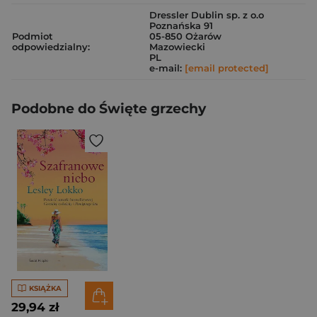
Dressler Dublin sp. z o.o
Poznańska 91
Podmiot
05-850 Ożarów
odpowiedzialny:
Mazowiecki
PL
e-mail:
[email protected]
Podobne do Święte grzechy
KSIĄŻKA
29,94 zł