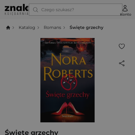
Czego szukasz?
Konto
Katalog
Romans
Święte grzechy
Święte grzechy