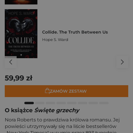
Collide. The Truth Between Us
Hope S. Ward
59,99 zł
ZAMÓW ZESTAW
O książce
Święte grzechy
Nora Roberts to prawdziwa królowa romansu. Jej
powieści utrzymywały się na liście bestsellerów
„New York Timesa" w sumie przez 893 tygodnie,