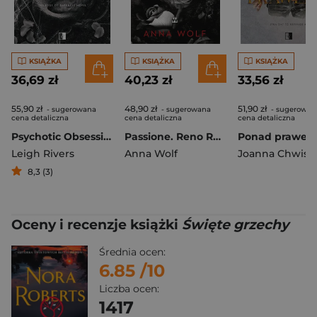
KSIĄŻKA
KSIĄŻKA
KSIĄŻKA
36,69 zł
40,23 zł
33,56 zł
55,90 zł
48,90 zł
51,90 zł
- sugerowana
- sugerowana
- sugerowan
cena detaliczna
cena detaliczna
cena detaliczna
Psychotic Obsession
Passione. Reno Renado
Leigh Rivers
Anna Wolf
Joanna Chwist
8,3 (3)
Oceny i recenzje książki
Święte grzechy
Średnia ocen:
6.85
/10
Liczba ocen:
1417