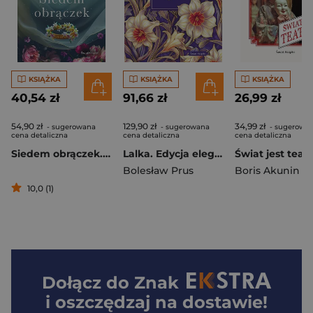
KSIĄŻKA
KSIĄŻKA
KSIĄŻKA
40,54 zł
91,66 zł
26,99 zł
54,90 zł
129,90 zł
34,99 zł
- sugerowana
- sugerowana
- sugerowa
cena detaliczna
cena detaliczna
cena detaliczna
Siedem obrączek. Trylogia Zaginione Narzeczone. Tom 3
Lalka. Edycja elegancka
Świat jest tea
Bolesław Prus
Boris Akunin
10,0 (1)
Dołącz do
Znak
i oszczędzaj na dostawie!