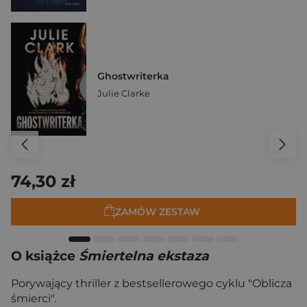
Ghostwriterka
Julie Clarke
74,30 zł
ZAMÓW ZESTAW
O książce
Śmiertelna ekstaza
Porywający thriller z bestsellerowego cyklu "Oblicza
śmierci".