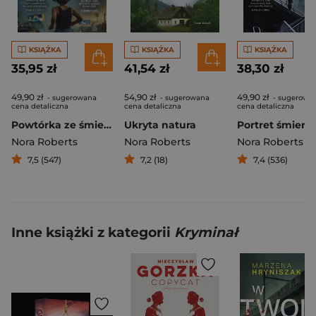
KSIĄŻKA
KSIĄŻKA
KSIĄŻKA
35,95 zł
41,54 zł
38,30 zł
49,90 zł
54,90 zł
49,90 zł
- sugerowana
- sugerowana
- sugerowa
cena detaliczna
cena detaliczna
cena detaliczna
Powtórka ze śmierci
Ukryta natura
Portret śmierci
Nora Roberts
Nora Roberts
Nora Roberts
7,5 (547)
7,2 (18)
7,4 (536)
Inne książki z kategorii
Kryminał