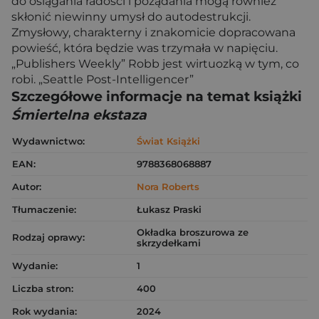
do osiągania radości i pożądania mogą również
skłonić niewinny umysł do autodestrukcji.
Zmysłowy, charakterny i znakomicie dopracowana
powieść, która będzie was trzymała w napięciu.
„Publishers Weekly” Robb jest wirtuozką w tym, co
robi. „Seattle Post-Intelligencer”
Szczegółowe informacje na temat książki
Śmiertelna ekstaza
Wydawnictwo:
Świat Książki
EAN:
9788368068887
Autor:
Nora Roberts
Tłumaczenie:
Łukasz Praski
Okładka broszurowa ze
Rodzaj oprawy:
skrzydełkami
Wydanie:
1
Liczba stron:
400
Rok wydania:
2024