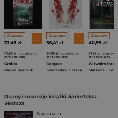
KSIĄŻKA
KSIĄŻKA
KSIĄŻKA
33,45 zł
36,41 zł
40,99 zł
49,90 zł
54,99 zł
57,99 zł
- sugerowana
- sugerowana
- sugerowan
cena detaliczna
cena detaliczna
cena detaliczna
Grobla
Copycat
W twoim intere
Paweł Jaszczuk
Mieczysław Gorzka
Marzena Hrynis
Oceny i recenzje książki
Śmiertelna
ekstaza
Średnia ocen: