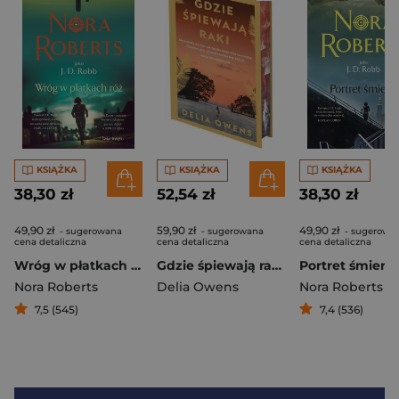
KSIĄŻKA
KSIĄŻKA
KSIĄŻKA
38,30 zł
52,54 zł
38,30 zł
49,90 zł
59,90 zł
49,90 zł
- sugerowana
- sugerowana
- sugerowa
cena detaliczna
cena detaliczna
cena detaliczna
Wróg w płatkach róż
Gdzie śpiewają raki (edycja kolekcjonerska)
Portret śmierci
Nora Roberts
Delia Owens
Nora Roberts
7,5 (545)
7,4 (536)