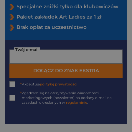
Specjalne zniżki tylko dla klubowiczów
Pakiet zakładek Art Ladies za 1 zł
Brak opłat za uczestnictwo
Twój e-mail
DOŁĄCZ DO ZNAK EKSTRA
*
Akceptuję
politykę prywatności
*
Zgadzam się na otrzymywanie wiadomości
marketingowych (newsletter) na podany
e-mail
na
zasadach określonych w
regulaminie
.