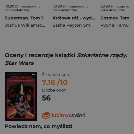
79,99 zł
79,99 zł
29,99 zł
- sugerowana
- sugerowana
- sugerowa
cena detaliczna
cena detaliczna
cena detaliczna
Superman. Tom 1
Królowa róż - wydanie specjalne
Cosmos. Tom 2
Joshua Williamson
,
Dan Mora
Sasha Peyton Smith
Ryuhei Tamura
Oceny i recenzje książki
Szkarłatne rządy.
Star Wars
Średnia ocen:
7.16
/10
Liczba ocen:
56
Powiedz nam, co myślisz!