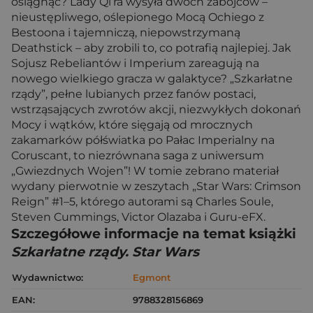
osiągnąć? Lady Qi’ra wysyła dwóch zabójców –
nieustępliwego, oślepionego Mocą Ochiego z
Bestoona i tajemniczą, niepowstrzymaną
Deathstick – aby zrobili to, co potrafią najlepiej. Jak
Sojusz Rebeliantów i Imperium zareagują na
nowego wielkiego gracza w galaktyce? „Szkarłatne
rządy”, pełne lubianych przez fanów postaci,
wstrząsających zwrotów akcji, niezwykłych dokonań
Mocy i wątków, które sięgają od mrocznych
zakamarków półświatka po Pałac Imperialny na
Coruscant, to niezrównana saga z uniwersum
„Gwiezdnych Wojen”! W tomie zebrano materiał
wydany pierwotnie w zeszytach „Star Wars: Crimson
Reign” #1–5, którego autorami są Charles Soule,
Steven Cummings, Victor Olazaba i Guru-eFX.
Szczegółowe informacje na temat książki
Szkarłatne rządy. Star Wars
Wydawnictwo:
Egmont
EAN:
9788328156869