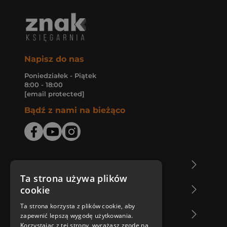
Napisz do nas
Poniedziałek - Piątek
8:00 - 18:00
[email protected]
Bądź z nami na bieżąco
O Księgarni Znak
Ta strona używa plików
cookie
Zakupy u nas
Ta strona korzysta z plików cookie, aby
Nasza oferta
zapewnić lepszą wygodę użytkowania.
Korzystając z tej strony, wyrażasz zgodę na