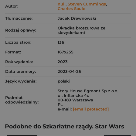
null
,
Steven Cummings
,
Autor:
Charles Soule
Tłumaczenie:
Jacek Drewnowski
Okładka broszurowa ze
Rodzaj oprawy:
skrzydełkami
Liczba stron:
136
Format:
167x255
Rok wydania:
2023
Data premiery:
2023-04-25
Język wydania:
polski
Story House Egmont Sp z o.o.
ul. Inflancka 4c
Podmiot
00-189 Warszawa
odpowiedzialny:
PL
e-mail:
[email protected]
Podobne do Szkarłatne rządy. Star Wars