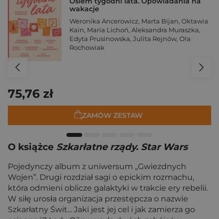
Osiem tygodni lata. Opowiadania na
wakacje
Weronika Ancerowicz
,
Marta Bijan
,
Oktawia
Kain
,
Maria Lichoń
,
Aleksandra Muraszka
,
Edyta Prusinowska
,
Julita Rejnów
,
Ola
Rochowiak
75,76 zł
ZAMÓW ZESTAW
O książce
Szkarłatne rządy. Star Wars
Pojedynczy album z uniwersum „Gwiezdnych
Wojen”. Drugi rozdział sagi o epickim rozmachu,
która odmieni oblicze galaktyki w trakcie ery rebelii.
W siłę urosła organizacja przestępcza o nazwie
Szkarłatny Świt... Jaki jest jej cel i jak zamierza go