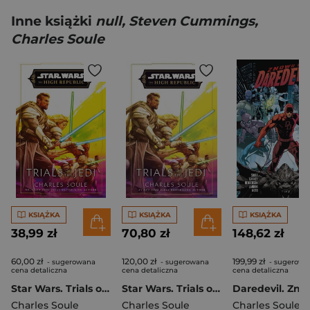
Inne książki
null, Steven Cummings,
Charles Soule
KSIĄŻKA
KSIĄŻKA
KSIĄŻKA
38,99 zł
70,80 zł
148,62 zł
60,00 zł
120,00 zł
199,99 zł
- sugerowana
- sugerowana
- sugerowa
cena detaliczna
cena detaliczna
cena detaliczna
Star Wars. Trials of the Jedi (High Republic)
Star Wars. Trials of the Jedi (High Republic) wer. angielska
Charles Soule
Charles Soule
Charles Soule