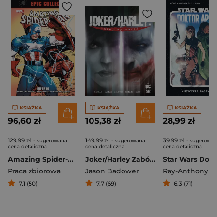
KSIĄŻKA
KSIĄŻKA
KSIĄŻKA
96,60 zł
105,38 zł
28,99 zł
129,99 zł
149,99 zł
39,99 zł
- sugerowana
- sugerowana
- sugerowa
cena detaliczna
cena detaliczna
cena detaliczna
Amazing Spider-Man Epic Collection Inferno
Joker/Harley Zabójczy umysł
Praca zbiorowa
Jason Badower
7,1 (50)
7,7 (69)
6,3 (71)