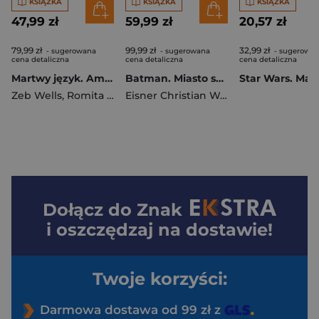
KSIĄŻKA
KSIĄŻKA
KSIĄŻKA
47,99 zł
59,99 zł
20,57 zł
79,99 zł
99,99 zł
32,99 zł
- sugerowana
- sugerowana
- sugerowa
cena detaliczna
cena detaliczna
cena detaliczna
Martwy język. Amazing Spider-Man. Tom 6. Część 2
Batman. Miasto szaleństwa
Zeb Wells
,
Romita John Jr.
Eisner Christian Ward
Dołącz do
Znak
i oszczędzaj na dostawie!
Twoje korzyści:
Darmowa dostawa od 99 zł z