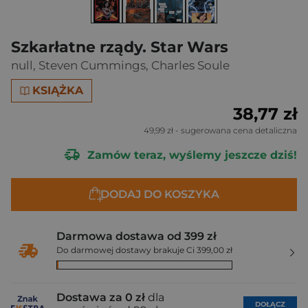
Szkarłatne rządy. Star Wars
null
,
Steven Cummings
,
Charles Soule
KSIĄŻKA
38,77 zł
49,99 zł
- sugerowana cena detaliczna
Zamów teraz, wyślemy jeszcze dziś!
DODAJ DO KOSZYKA
Darmowa dostawa od 399 zł
Do darmowej dostawy brakuje Ci 399,00 zł
Dostawa za 0 zł
dla
DOŁĄCZ