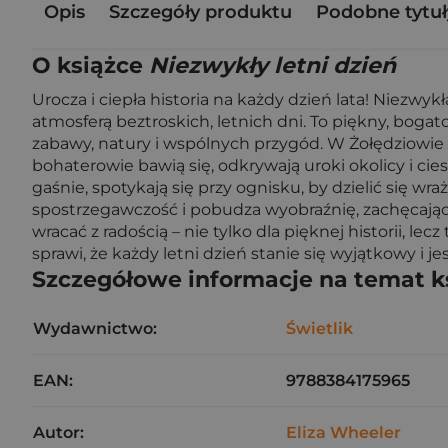
Opis
Szczegóły produktu
Podobne tytuł
O książce
Niezwykły letni dzień
Urocza i ciepła historia na każdy dzień lata! Niezwyk
atmosferą beztroskich, letnich dni. To piękny, bogat
zabawy, natury i wspólnych przygód. W Żołędziowie 
bohaterowie bawią się, odkrywają uroki okolicy i c
gaśnie, spotykają się przy ognisku, by dzielić się 
spostrzegawczość i pobudza wyobraźnię, zachęcając d
wracać z radością – nie tylko dla pięknej historii, 
sprawi, że każdy letni dzień stanie się wyjątkowy i je
Szczegółowe informacje na temat k
Wydawnictwo:
Świetlik
EAN:
9788384175965
Autor:
Eliza Wheeler