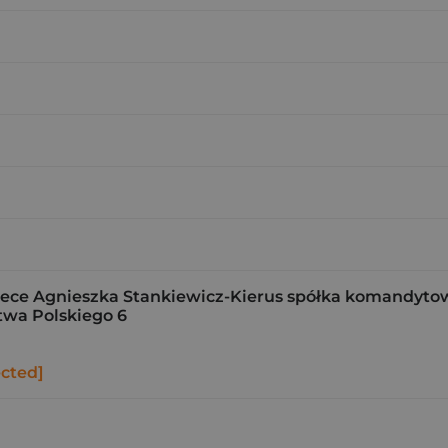
ce Agnieszka Stankiewicz-Kierus spółka komandyto
stwa Polskiego 6
ected]