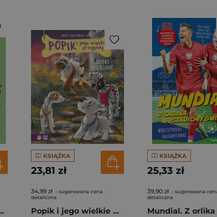
KSIĄŻKA
KSIĄŻKA
23,81 zł
25,33 zł
34,99 zł
39,90 zł
- sugerowana cena
- sugerowana cen
detaliczna
detaliczna
nnik. Gaja z Gajówki
Popik i jego wielkie przygody. Dobry rozbójnik