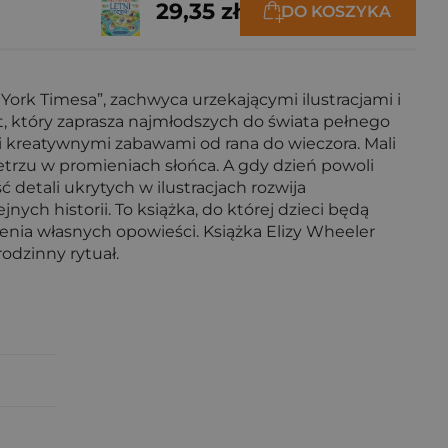
29,35 zł
DO KOSZYKA
w York Timesa”, zachwyca urzekającymi ilustracjami i
at, który zaprasza najmłodszych do świata pełnego
i kreatywnymi zabawami od rana do wieczora. Mali
etrzu w promieniach słońca. A gdy dzień powoli
 detali ukrytych w ilustracjach rozwija
ch historii. To książka, do której dzieci będą
rzenia własnych opowieści. Książka Elizy Wheeler
rodzinny rytuał.