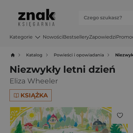
Kategorie
Nowości
Bestsellery
Zapowiedzi
Promo
Katalog
Powieści i opowiadania
Niezwykł
Niezwykły letni dzień
Eliza Wheeler
KSIĄŻKA