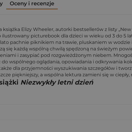
y
Oceny i recenzje
ła książka Elizy Wheeler, autorki bestsellerów z listy „Ne
o ilustrowany picturebook dla dzieci w wieku od 3 do 5 l
lato pachnie piknikiem na trawie, pluskaniem w wodzie 
ieszą się każdą wspólną chwilą spędzoną na świeżym powi
wrażeniami i zasypiać pod rozgwieżdżonym niebem. Mnogość
o wspólnego oglądania, opowiadania i odkrywania kolejny
lecz także dla przyjemności wyszukiwania szczegółów i two
szcze piękniejszy, a wspólna lektura zamieni się w ciepły, 
siążki
Niezwykły letni dzień