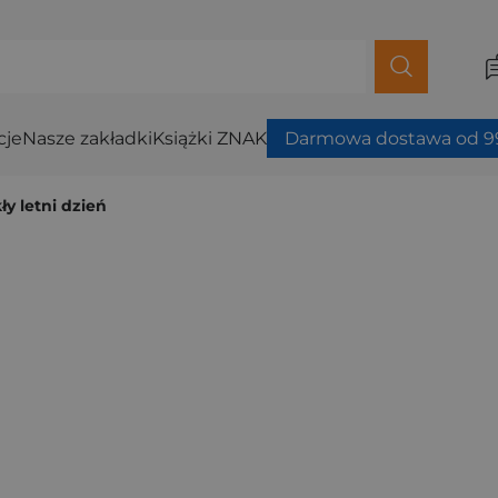
cje
Nasze zakładki
Książki ZNAK
Darmowa dostawa od 99
y letni dzień