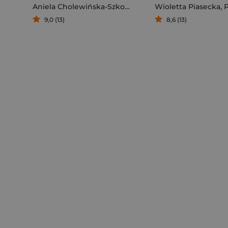
Aniela Cholewińska-Szkolik
Wioletta Piasecka
,
Pia
9,0 (13)
8,6 (13)