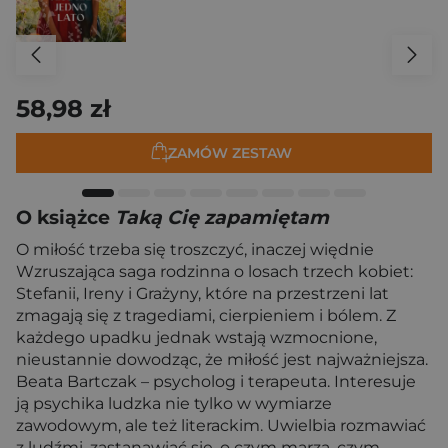
58,98 zł
ZAMÓW ZESTAW
O książce
Taką Cię zapamiętam
O miłość trzeba się troszczyć, inaczej więdnie
Wzruszająca saga rodzinna o losach trzech kobiet:
Stefanii, Ireny i Grażyny, które na przestrzeni lat
zmagają się z tragediami, cierpieniem i bólem. Z
każdego upadku jednak wstają wzmocnione,
nieustannie dowodząc, że miłość jest najważniejsza.
Beata Bartczak – psycholog i terapeuta. Interesuje
ją psychika ludzka nie tylko w wymiarze
zawodowym, ale też literackim. Uwielbia rozmawiać
z ludźmi, zastanawiać się, o czym marzą, czym