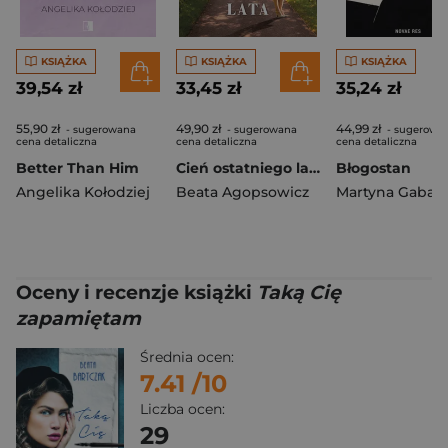
KSIĄŻKA
KSIĄŻKA
KSIĄŻKA
39,54 zł
33,45 zł
35,24 zł
55,90 zł
49,90 zł
44,99 zł
- sugerowana
- sugerowana
- sugerowa
cena detaliczna
cena detaliczna
cena detaliczna
Better Than Him
Cień ostatniego lata (większe lietry)
Błogostan
Angelika Kołodziej
Beata Agopsowicz
Martyna Gabała
Oceny i recenzje książki
Taką Cię
zapamiętam
Średnia ocen:
7.41
/10
Liczba ocen:
29