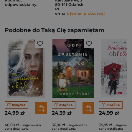
Podmiot
Kartuska 47/5
odpowiedzialny:
80-141 Gdańsk
PL
e-mail:
[email protected]
Podobne do Taką Cię zapamiętam
KSIĄŻKA
KSIĄŻKA
KSIĄŻKA
24,99 zł
24,39 zł
24,99 zł
40,00 zł
36,90 zł
39,95 zł
- sugerowana
- sugerowana
- sugerowa
cena detaliczna
cena detaliczna
cena detaliczna