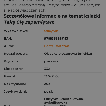
smucą i czego pragną. I o tym pisze – o ludziach, ich
sile i doświadczeniach.
Szczegółowe informacje na temat książki
Taką Cię zapamiętam
Wydawnictwo:
Oficynka
EAN:
9788366899193
Autor:
Beata Bartczak
Rodzaj oprawy:
Okładka broszurowa (miękka)
Wydanie:
pierwsze
Liczba stron:
332
Format:
13.5x21.0cm
Rok wydania:
2021
Język wydania:
polski
Oficynka Jolanta Pawlik-
Świetlikowska