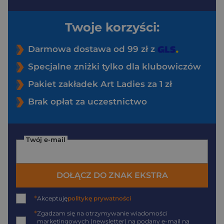
Twoje korzyści:
Darmowa dostawa od 99 zł z
Specjalne zniżki tylko dla klubowiczów
Pakiet zakładek Art Ladies za 1 zł
Brak opłat za uczestnictwo
Twój e-mail
DOŁĄCZ DO ZNAK EKSTRA
*
Akceptuję
politykę prywatności
*
Zgadzam się na otrzymywanie wiadomości
marketingowych (newsletter) na podany
e-mail
na