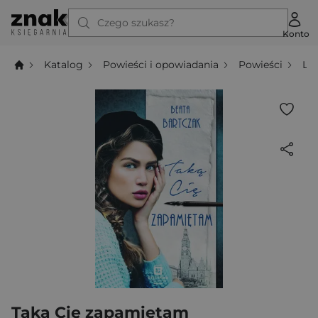
Czego szukasz?
Konto
Katalog
Powieści i opowiadania
Powieści
Li
Taką Cię zapamiętam