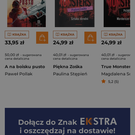
KSIĄŻKA
KSIĄŻKA
KSIĄŻKA
33,95 zł
24,99 zł
24,99 zł
50,00 zł
40,01 zł
40,01 zł
- sugerowana
- sugerowana
- sugerowa
cena detaliczna
cena detaliczna
cena detaliczna
A na boisku pusto
Piękna Zośka
Paweł Pollak
Paulina Stępień
Magdalena Sob
5,2 (5)
Dołącz do
Znak
i oszczędzaj na dostawie!