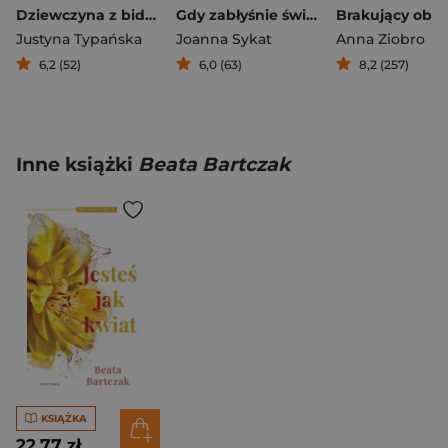
Dziewczyna z bidula
Gdy zabłyśnie światło
Brakujący obra
Justyna Typańska
Joanna Sykat
Anna Ziobro
6,2 (52)
6,0 (63)
8,2 (257)
Inne książki
Beata Bartczak
KSIĄŻKA
22,77 zł