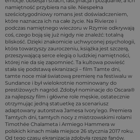
emocje: obsesja i strach, fascynacja i pożądanie, a ich
namiętność przybiera na sile. Niespełna
sześciotygodniowy romans jest doświadczeniem,
które naznacza ich na całe życie. Na Rivierze i
podczas namiętnego wieczoru w Rzymie odkrywają
coś, czego boją się już nigdy nie znaleźć: totalną
bliskość. Dzięki znakomicie uchwyconej psychologii,
która towarzyszy zauroczeniu, książka jest szczerą,
przeszywającą serce elegią o ludzkiej namiętności,
której nie da się zapomnieć. Ta kultowa powieść
stała się podstawą ekranizacji – film Tamte dni,
tamte noce miał światową premierę na festiwalu w
Sundance i był wielokrotnie nominowany do
prestiżowych nagród. Zdobył nominacje do Oscara®
za najlepszy film i główne role męskie, ostatecznie
otrzymując jedną statuetkę za scenariusz
adaptowany autorstwa Jamesa Ivory’ego. Premiera
Tamtych dni, tamtych nocy z mistrzowskimi rolami
Timothée Chalameta i Armiego Hammera w
polskich kinach miała miejsce 26 stycznia 2017 roku.
Od tego czasu ekranizacja zdobyła rzesze fanów.