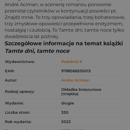
André Aciman, w scenerię romansu ponownie
przeniósł czytelników w kontynuacji powieści pt.
Znajdź mnie. To trzy opowiadania, trzej bohaterowie,
trzy zmysłowe opowieści przepełnione erotyzmem,
nostalgią i czułością. To Tamte dni, tamte noce tylko
dwadzieścia lat później.
Szczegółowe informacje na temat książki
Tamte dni, tamte noce
Wydawnictwo:
Poradnia K
EAN:
9788366555013
Autor:
Andre Aciman
Okładka broszurowa
Rodzaj oprawy:
(miękka)
Wydanie:
drugie
Liczba stron:
330
Rok wydania:
2023