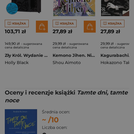
KSIĄŻKA
KSIĄŻKA
KSIĄŻKA
103,71 zł
27,89 zł
27,89 zł
149,90 zł
29,99 zł
29,99 zł
- sugerowana
- sugerowana
- sugerowa
cena detaliczna
cena detaliczna
cena detaliczna
Zły Król. Wydanie specjalne
Kemono Jihen. Niesamowite zdarzenia. Tom 19
Holly Black
Shou Aimoto
Hokazono Take
Oceny i recenzje książki
Tamte dni, tamte
noce
Średnia ocen:
~
/10
Liczba ocen: