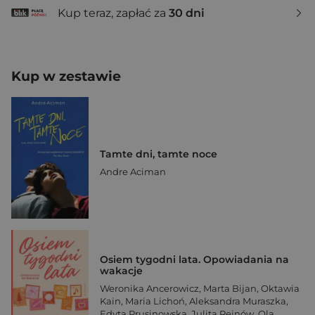
Kup teraz, zapłać za
30 dni
Kup w zestawie
Tamte dni, tamte noce
Andre Aciman
Osiem tygodni lata. Opowiadania na
wakacje
Weronika Ancerowicz
,
Marta Bijan
,
Oktawia
Kain
,
Maria Lichoń
,
Aleksandra Muraszka
,
Edyta Prusinowska
,
Julita Rejnów
,
Ola