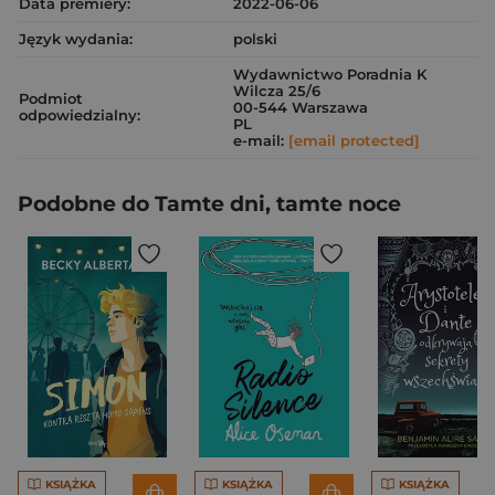
Data premiery:
2022-06-06
Język wydania:
polski
Wydawnictwo Poradnia K
Wilcza 25/6
Podmiot
00-544 Warszawa
odpowiedzialny:
PL
e-mail:
[email protected]
Podobne do Tamte dni, tamte noce
KSIĄŻKA
KSIĄŻKA
KSIĄŻKA