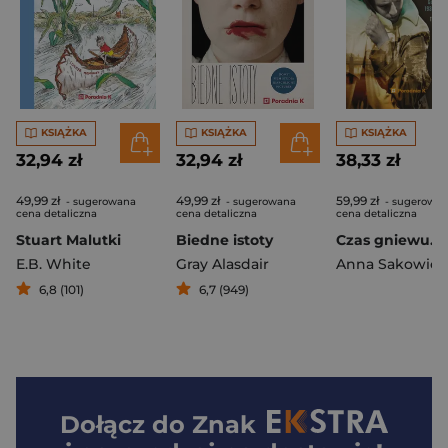
KSIĄŻKA
KSIĄŻKA
KSIĄŻKA
32,94 zł
32,94 zł
38,33 zł
49,99 zł
49,99 zł
59,99 zł
- sugerowana
- sugerowana
- sugerowa
cena detaliczna
cena detaliczna
cena detaliczna
Stuart Malutki
Biedne istoty
E.B. White
Gray Alasdair
Anna Sakowicz
6,8 (101)
6,7 (949)
Dołącz do
Znak