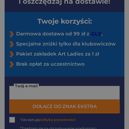
i oszczędzaj na dostawie!
Twoje korzyści:
Darmowa dostawa od 99 zł z
Specjalne zniżki tylko dla klubowiczów
Pakiet zakładek Art Ladies za 1 zł
Brak opłat za uczestnictwo
Twój e-mail
DOŁĄCZ DO ZNAK EKSTRA
*
Akceptuję
politykę prywatności
*
Zgadzam się na otrzymywanie wiadomości