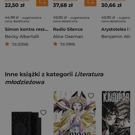
22,50 zł
37,68 zł
30,66 zł
44,99 zł
49,90 zł
49,90 zł
- sugerowana
- sugerowana
- sugerowa
cena detaliczna
cena detaliczna
cena detaliczna
Simon kontra reszta homo sapiens
Radio Silence
Becky Albertalli
Alice Oseman
7,6 (5356)
7,6 (1189)
Inne książki z kategorii
Literatura
młodzieżowa