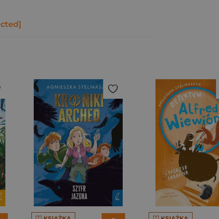
ected]
KSIĄŻKA
KSIĄŻKA