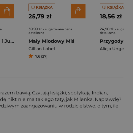
KSIĄŻKA
KSIĄŻKA
25,79 zł
18,56 zł
39,99 zł
24,90 zł
na
- sugerowana cena
- sugerowa
detaliczna
detaliczna
Mysi domek Sam i Julia
Mały Miodowy Miś
Gillian Lobel
Alicja Ungeheu
7,6 (27)
azem bawią. Czytają książki, spotykają Indian,
ę nikt nie ma takiego taty, jak Milenka. Naprawdę?
wdziwym zaangażowaniu w rodzicielstwo, o tym, ile