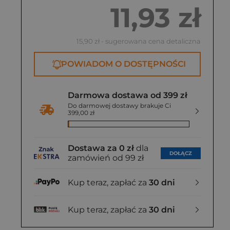
11,93 zł
15,90 zł
- sugerowana cena detaliczna
POWIADOM O DOSTĘPNOŚCI
Darmowa dostawa od 399 zł
Do darmowej dostawy brakuje Ci
399,00 zł
Dostawa za 0 zł
dla
DOŁĄCZ
zamówień od 99 zł
Kup teraz, zapłać za
30 dni
Kup teraz, zapłać za
30 dni