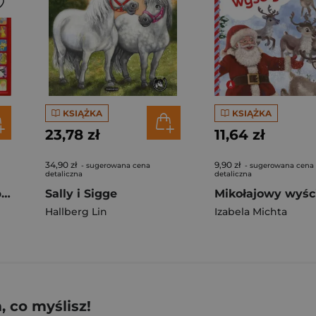
KSIĄŻKA
KSIĄŻKA
23,78 zł
11,64 zł
34,90 zł
9,90 zł
- sugerowana cena
- sugerowana cena
detaliczna
detaliczna
Kolędy. Cicha noc. Śpiewamy i słuchamy
Sally i Sigge
Mikołajowy wyśc
Hallberg Lin
Izabela Michta
 co myślisz!