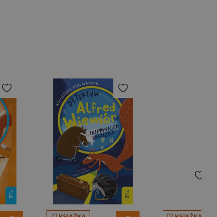
KSIĄŻKA
KSIĄŻKA