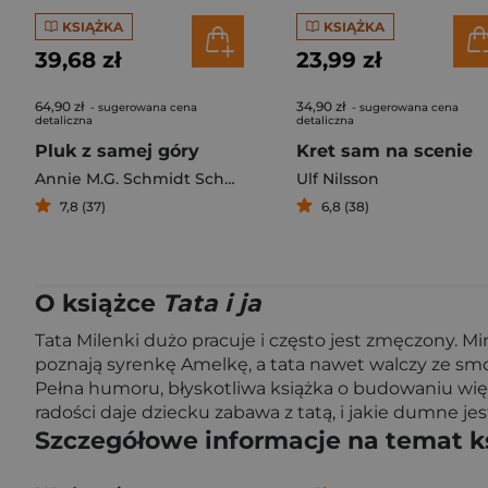
KSIĄŻKA
KSIĄŻKA
39,68 zł
23,99 zł
64,90 zł
34,90 zł
- sugerowana cena
- sugerowana cena
detaliczna
detaliczna
Pluk z samej góry
Kret sam na scenie
Annie M.G. Schmidt Schmidt
Ulf Nilsson
7,8 (37)
6,8 (38)
O książce
Tata i ja
Tata Milenki dużo pracuje i często jest zmęczony. Mi
poznają syrenkę Amelkę, a tata nawet walczy ze smo
Pełna humoru, błyskotliwa książka o budowaniu więz
radości daje dziecku zabawa z tatą, i jakie dumne jes
Szczegółowe informacje na temat k