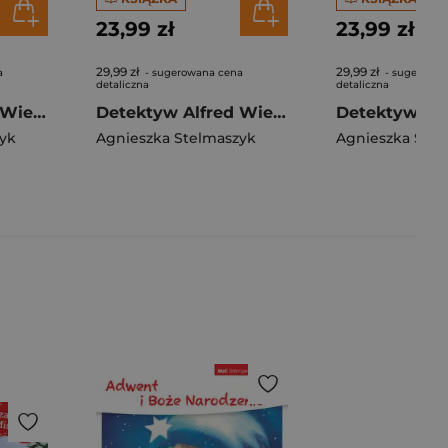
23,99 zł
23,99 zł
29,99 zł
29,99 zł
a
- sugerowana cena
- sugerowan
detaliczna
detaliczna
Detektyw Alfred Wiewiór i posążek faraona
Detektyw Alfred Wiewiór i tajemnicza walizka
yk
Agnieszka Stelmaszyk
Agnieszka Stel