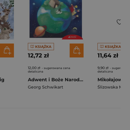
KSIĄŻKA
KSIĄŻKA
12,72 zł
11,64 zł
12,00 zł
9,90 zł
- sugerowana cena
- sugerowana
detaliczna
detaliczna
ig
Adwent i Boże Narodzenie
Georg Schwikart
Ślizowska Moni