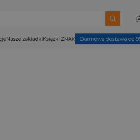
cje
Nasze zakładki
Książki ZNAK
Darmowa dostawa od 99