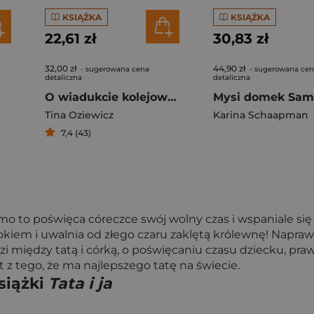
KSIĄŻKA
KSIĄŻKA
22,61 zł
30,83 zł
32,00 zł
44,90 zł
- sugerowana cena
- sugerowana ce
detaliczna
detaliczna
O wiadukcie kolejowym który chciał zostać mostem nad rzeką, i inne bajki
Tina Oziewicz
Karina Schaapman
7,4 (43)
mo to poświęca córeczce swój wolny czas i wspaniale się r
kiem i uwalnia od złego czaru zaklętą królewnę! Naprawd
i między tatą i córką, o poświęcaniu czasu dziecku, pra
t z tego, że ma najlepszego tatę na świecie.
siążki
Tata i ja