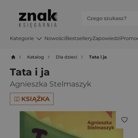
Kategorie
Nowości
Bestsellery
Zapowiedzi
Promo
Katalog
Dla dzieci
Tata i ja
Tata i ja
Agnieszka Stelmaszyk
KSIĄŻKA