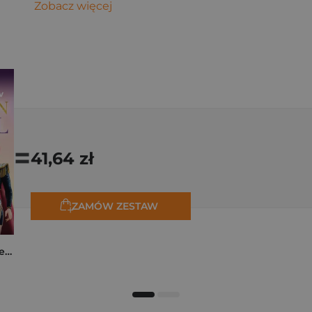
Zobacz więcej
=
41,64 zł
ZAMÓW ZESTAW
K-popowe łowczynie demonów. Mój golden journal. Oficjalny dziennik