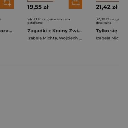
19,55 zł
21,42 zł
24,90 zł
32,90 zł
a
- sugerowana cena
- sugerowa
detaliczna
detaliczna
Łukasz ratuje dinozaura, czyli jak się zachować w czasie pożaru
Zagadki z Krainy Zwierzaków. Sprawa kiełbasek i złote monety
Tylko się nie 
Izabela Michta
,
Wojciech Michta
,
Krzysztof Micht
Izabela Michta
,