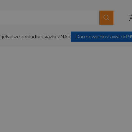
cje
Nasze zakładki
Książki ZNAK
Darmowa dostawa od 99