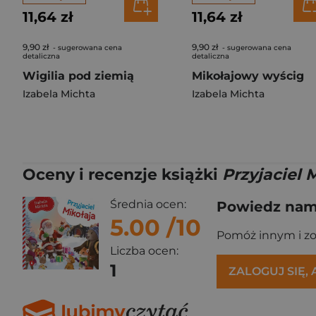
11,64 zł
11,64 zł
9,90 zł
9,90 zł
- sugerowana cena
- sugerowana cena
detaliczna
detaliczna
Wigilia pod ziemią
Mikołajowy wyścig
Izabela Michta
Izabela Michta
Oceny i recenzje książki
Przyjaciel 
Średnia ocen:
Powiedz nam,
5.00
/10
Pomóż innym i z
Liczba ocen:
1
ZALOGUJ SIĘ,