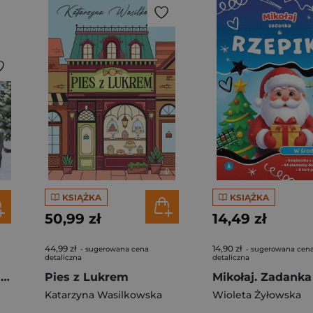
KSIĄŻKA
KSIĄŻKA
50,99 zł
14,49 zł
44,99 zł
14,90 zł
- sugerowana cena
- sugerowana cen
detaliczna
detaliczna
Mikołajowy zaprzęg i przebranie dla osiołka
Pies z Lukrem
Katarzyna Wasilkowska
Wioleta Żyłowska