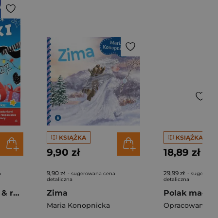
KSIĄŻKA
KSIĄŻKA
9,90 zł
18,89 zł
9,90 zł
29,99 zł
a
- sugerowana cena
- sugerowan
detaliczna
detaliczna
Mikołaj. Zadanka & rzepiki
Zima
Polak mały
Maria Konopnicka
Opracowanie Z