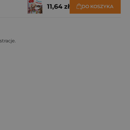
11,64 zł
DO KOSZYKA
tracje.