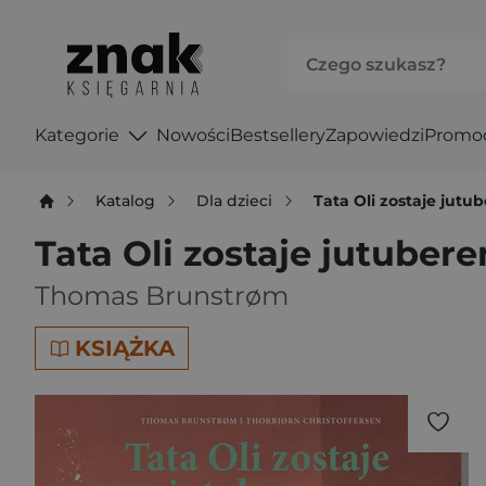
Kategorie
Nowości
Bestsellery
Zapowiedzi
Promo
Katalog
Dla dzieci
Tata Oli zostaje jutu
Tata Oli zostaje jutuber
Thomas Brunstrøm
KSIĄŻKA