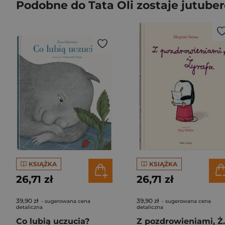
Podobne do Tata Oli zostaje jutube
KSIĄŻKA
KSIĄŻKA
26,71 zł
26,71 zł
39,90 zł
39,90 zł
- sugerowana cena
- sugerowana cena
detaliczna
detaliczna
Co lubią uczucia?
Z pozdr