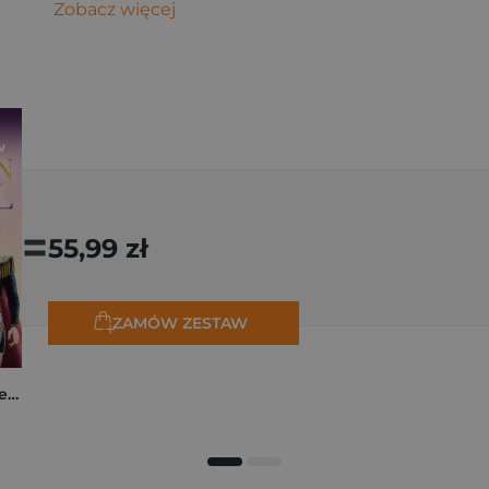
Zobacz więcej
=
55,99 zł
ZAMÓW ZESTAW
K-popowe łowczynie demonów. Mój golden journal. Oficjalny dziennik