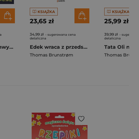
KSIĄŻKA
KSIĄŻKA
23,65 zł
25,99 zł
34,99 zł
39,99 zł
a
- sugerowana cena
- sugerowan
detaliczna
detaliczna
Zuchwali i nieuchwytni. O najsprytniejszych przestępcach świata
Edek wraca z przedszkola. Edek. Tom 4
Thomas Brunstrøm
Thomas Bruns