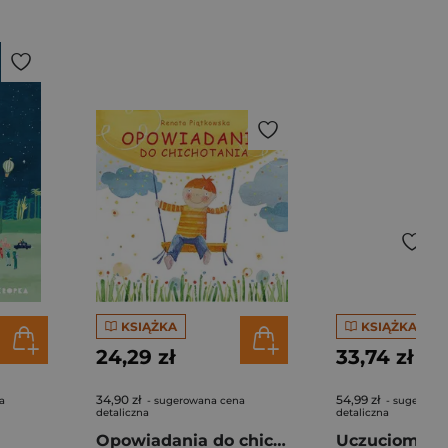
KSIĄŻKA
KSIĄŻKA
24,29 zł
33,74 zł
34,90 zł
54,99 zł
a
- sugerowana cena
- sugerowa
detaliczna
detaliczna
Opowiadania do chichotania