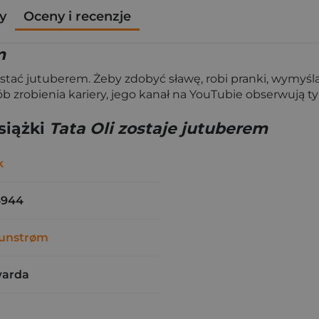
y
Oceny i recenzje
m
ostać jutuberem. Żeby zdobyć sławę, robi pranki, wymyśla
rób zrobienia kariery, jego kanał na YouTubie obserwują 
siążki
Tata Oli zostaje jutuberem
k
4944
unstrøm
warda