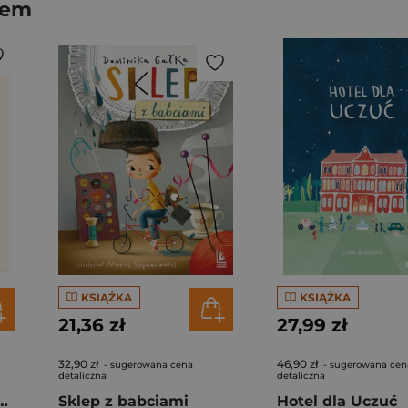
rem
KSIĄŻKA
KSIĄŻKA
21,36 zł
27,99 zł
32,90 zł
46,90 zł
- sugerowana cena
- sugerowana cen
detaliczna
detaliczna
owieniami, Żyrafa
Sklep z babciami
Hotel dla Uczuć