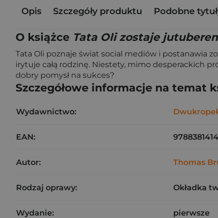
Opis
Szczegóły produktu
Podobne tytuł
O książce
Tata Oli zostaje jutubere
Tata Oli poznaje świat social mediów i postanawia z
irytuje całą rodzinę. Niestety, mimo desperackich p
dobry pomysł na sukces?
Szczegółowe informacje na temat k
Wydawnictwo:
Dwukrope
EAN:
978838141
Autor:
Thomas Br
Rodzaj oprawy:
Okładka t
Wydanie:
pierwsze