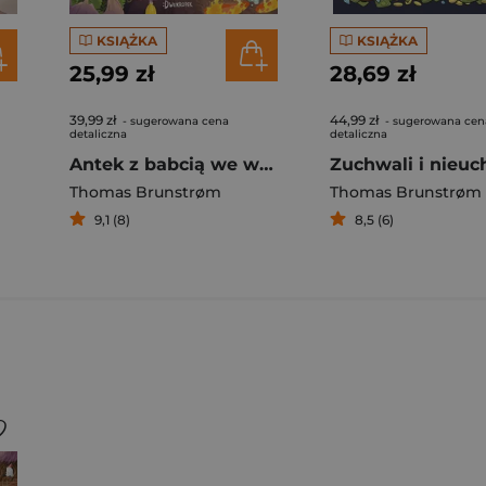
KSIĄŻKA
KSIĄŻKA
25,99 zł
28,69 zł
39,99 zł
44,99 zł
- sugerowana cena
- sugerowana cen
detaliczna
detaliczna
Antek z babcią we wnętrzu Ziemi
Thomas Brunstrøm
Thomas Brunstrøm
9,1 (8)
8,5 (6)