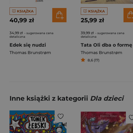
KSIĄŻKA
KSIĄŻKA
40,99 zł
25,99 zł
34,99 zł
39,99 zł
- sugerowana cena
- sugerowana cena
detaliczna
detaliczna
Edek się nudzi
Tata Oli dba o formę
Thomas Brunstrøm
Thomas Brunstrøm
8,6 (17)
Inne książki z kategorii
Dla dzieci