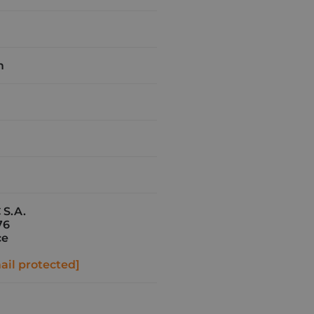
m
 S.A.
76
ce
ail protected]