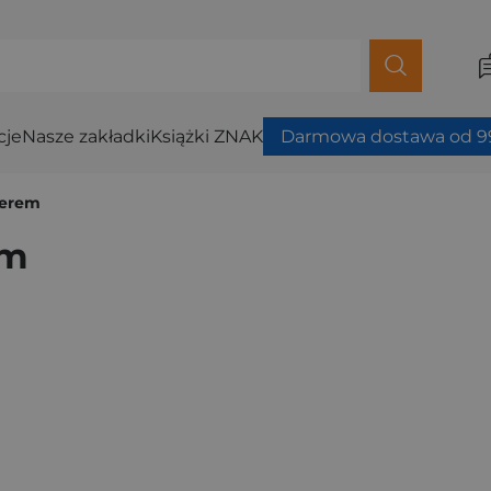
cje
Nasze zakładki
Książki ZNAK
Darmowa dostawa od 99
berem
em