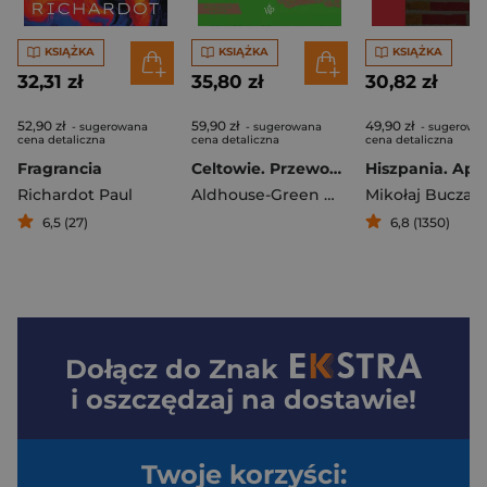
KSIĄŻKA
KSIĄŻKA
KSIĄŻKA
32,31 zł
35,80 zł
30,82 zł
52,90 zł
59,90 zł
49,90 zł
- sugerowana
- sugerowana
- sugerowa
cena detaliczna
cena detaliczna
cena detaliczna
Fragrancia
Celtowie. Przewodnik po legendach, elfach i mitycznych krainach
Richardot Paul
Aldhouse-Green Miranda
Mikołaj Buczak
6,5 (27)
6,8 (1350)
Dołącz do
Znak
i oszczędzaj na dostawie!
Twoje korzyści: