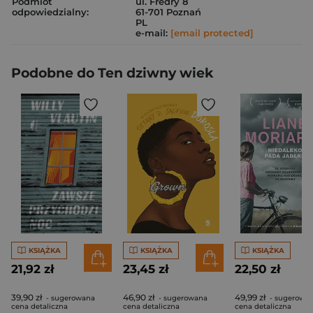
Podmiot
ul. Fredry 8
odpowiedzialny:
61-701 Poznań
PL
e-mail:
[email protected]
Podobne do Ten dziwny wiek
KSIĄŻKA
KSIĄŻKA
KSIĄŻKA
21,92 zł
23,45 zł
22,50 zł
39,90 zł
46,90 zł
49,99 zł
- sugerowana
- sugerowana
- sugerowa
cena detaliczna
cena detaliczna
cena detaliczna