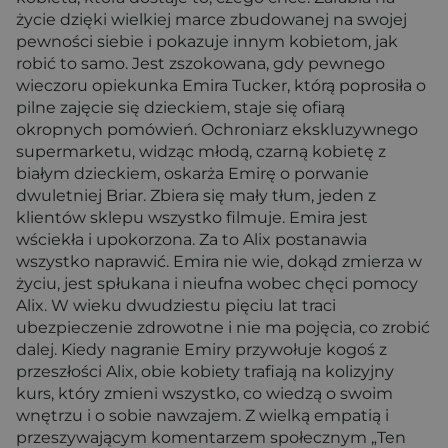
życie dzięki wielkiej marce zbudowanej na swojej
pewności siebie i pokazuje innym kobietom, jak
robić to samo. Jest zszokowana, gdy pewnego
wieczoru opiekunka Emira Tucker, którą poprosiła o
pilne zajęcie się dzieckiem, staje się ofiarą
okropnych pomówień. Ochroniarz ekskluzywnego
supermarketu, widząc młodą, czarną kobietę z
białym dzieckiem, oskarża Emirę o porwanie
dwuletniej Briar. Zbiera się mały tłum, jeden z
klientów sklepu wszystko filmuje. Emira jest
wściekła i upokorzona. Za to Alix postanawia
wszystko naprawić. Emira nie wie, dokąd zmierza w
życiu, jest spłukana i nieufna wobec chęci pomocy
Alix. W wieku dwudziestu pięciu lat traci
ubezpieczenie zdrowotne i nie ma pojęcia, co zrobić
dalej. Kiedy nagranie Emiry przywołuje kogoś z
przeszłości Alix, obie kobiety trafiają na kolizyjny
kurs, który zmieni wszystko, co wiedzą o swoim
wnętrzu i o sobie nawzajem. Z wielką empatią i
przeszywającym komentarzem społecznym „Ten