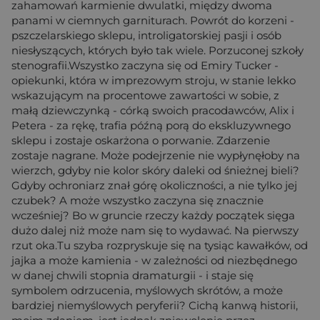
zahamowań karmienie dwulatki, między dwoma
panami w ciemnych garniturach. Powrót do korzeni -
pszczelarskiego sklepu, introligatorskiej pasji i osób
niesłyszących, których było tak wiele. Porzuconej szkoły
stenografii.Wszystko zaczyna się od Emiry Tucker -
opiekunki, która w imprezowym stroju, w stanie lekko
wskazującym na procentowe zawartości w sobie, z
małą dziewczynką - córką swoich pracodawców, Alix i
Petera - za rękę, trafia późną porą do ekskluzywnego
sklepu i zostaje oskarżona o porwanie. Zdarzenie
zostaje nagrane. Może podejrzenie nie wypłynęłoby na
wierzch, gdyby nie kolor skóry daleki od śnieżnej bieli?
Gdyby ochroniarz znał górę okoliczności, a nie tylko jej
czubek? A może wszystko zaczyna się znacznie
wcześniej? Bo w gruncie rzeczy każdy początek sięga
dużo dalej niż może nam się to wydawać. Na pierwszy
rzut oka.Tu szyba rozpryskuje się na tysiąc kawałków, od
jajka a może kamienia - w zależności od niezbędnego
w danej chwili stopnia dramaturgii - i staje się
symbolem odrzucenia, myślowych skrótów, a może
bardziej niemyślowych peryferii? Cichą kanwą historii,