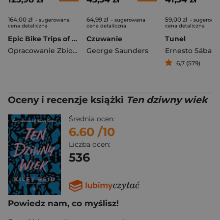
164,00 zł
64,99 zł
59,00 zł
- sugerowana
- sugerowana
- sugerowa
cena detaliczna
cena detaliczna
cena detaliczna
Epic Bike Trips of the World. Lonely Planet
Czuwanie
Tunel
Opracowanie Zbiorowe
George Saunders
Ernesto Sábato
6,7 (579)
Oceny i recenzje książki
Ten dziwny wiek
Średnia ocen:
6.60
/10
Liczba ocen:
536
Powiedz nam, co myślisz!