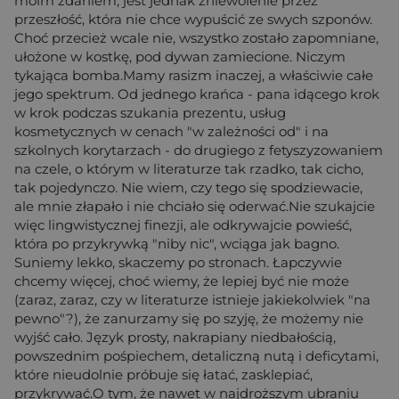
moim zdaniem, jest jednak zniewolenie przez
przeszłość, która nie chce wypuścić ze swych szponów.
Choć przecież wcale nie, wszystko zostało zapomniane,
ułożone w kostkę, pod dywan zamiecione. Niczym
tykająca bomba.Mamy rasizm inaczej, a właściwie całe
jego spektrum. Od jednego krańca - pana idącego krok
w krok podczas szukania prezentu, usług
kosmetycznych w cenach "w zależności od" i na
szkolnych korytarzach - do drugiego z fetyszyzowaniem
na czele, o którym w literaturze tak rzadko, tak cicho,
tak pojedynczo. Nie wiem, czy tego się spodziewacie,
ale mnie złapało i nie chciało się oderwać.Nie szukajcie
więc lingwistycznej finezji, ale odkrywajcie powieść,
która po przykrywką "niby nic", wciąga jak bagno.
Suniemy lekko, skaczemy po stronach. Łapczywie
chcemy więcej, choć wiemy, że lepiej być nie może
(zaraz, zaraz, czy w literaturze istnieje jakiekolwiek "na
pewno"?), że zanurzamy się po szyję, że możemy nie
wyjść cało. Język prosty, nakrapiany niedbałością,
powszednim pośpiechem, detaliczną nutą i deficytami,
które nieudolnie próbuje się łatać, zasklepiać,
przykrywać.O tym, że nawet w najdroższym ubraniu