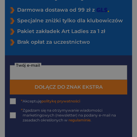
Darmowa dostawa od 99 zł z
Specjalne zniżki tylko dla klubowiczów
Pakiet zakładek Art Ladies za 1 zł
Brak opłat za uczestnictwo
Twój e-mail
DOŁĄCZ DO ZNAK EKSTRA
*
Akceptuję
politykę prywatności
*
Zgadzam się na otrzymywanie wiadomości
marketingowych (newsletter) na podany
e-mail
na
zasadach określonych w
regulaminie
.