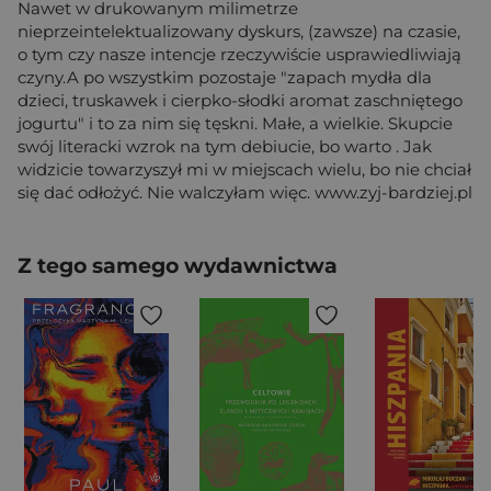
Nawet w drukowanym milimetrze
nieprzeintelektualizowany dyskurs, (zawsze) na czasie,
o tym czy nasze intencje rzeczywiście usprawiedliwiają
czyny.A po wszystkim pozostaje "zapach mydła dla
dzieci, truskawek i cierpko-słodki aromat zaschniętego
jogurtu" i to za nim się tęskni. Małe, a wielkie. Skupcie
swój literacki wzrok na tym debiucie, bo warto . Jak
widzicie towarzyszył mi w miejscach wielu, bo nie chciał
się dać odłożyć. Nie walczyłam więc. www.zyj-bardziej.pl
Z tego samego wydawnictwa