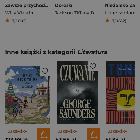
Zawsze przychodzi noc
Dorosła
Willy Vlautin
Jackson Tiffany D
Liane Moriarty
7,2 (102)
7,1 (632)
Inne książki z kategorii
Literatura
KSIĄŻKA
KSIĄŻKA
KSIĄŻKA
123,98 zł
43,54 zł
41,34 zł