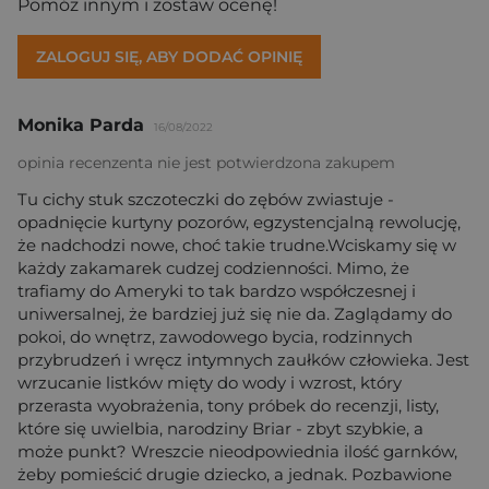
Pomóż innym i zostaw ocenę!
ZALOGUJ SIĘ, ABY DODAĆ OPINIĘ
Monika Parda
16/08/2022
opinia recenzenta nie jest potwierdzona zakupem
Tu cichy stuk szczoteczki do zębów zwiastuje -
opadnięcie kurtyny pozorów, egzystencjalną rewolucję,
że nadchodzi nowe, choć takie trudne.Wciskamy się w
każdy zakamarek cudzej codzienności. Mimo, że
trafiamy do Ameryki to tak bardzo współczesnej i
uniwersalnej, że bardziej już się nie da. Zaglądamy do
pokoi, do wnętrz, zawodowego bycia, rodzinnych
przybrudzeń i wręcz intymnych zaułków człowieka. Jest
wrzucanie listków mięty do wody i wzrost, który
przerasta wyobrażenia, tony próbek do recenzji, listy,
które się uwielbia, narodziny Briar - zbyt szybkie, a
może punkt? Wreszcie nieodpowiednia ilość garnków,
żeby pomieścić drugie dziecko, a jednak. Pozbawione