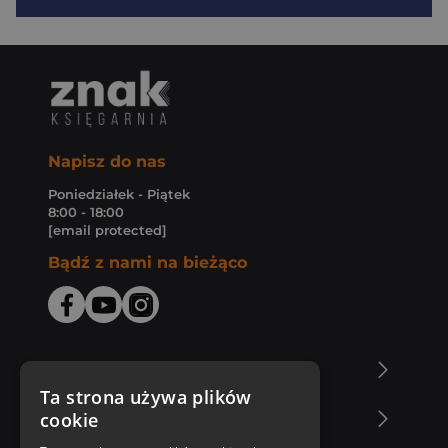
Napisz do nas
Poniedziałek - Piątek
8:00 - 18:00
[email protected]
Bądź z nami na bieżąco
O Księgarni Znak
Ta strona używa plików
cookie
Zakupy u nas