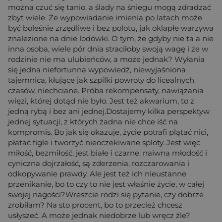
można czuć się tanio, a ślady na śniegu mogą zdradzać
zbyt wiele. Że wypowiadanie imienia po latach może
być boleśnie zrzędliwe i bez polotu, jak oklapłe warzywa
znalezione na dnie lodówki. O tym, że gdyby nie ta a nie
inna osoba, wiele pór dnia straciłoby swoją wagę i że w
rodzinie nie ma ulubieńców, a może jednak? Wyłania
się jedna niefortunna wypowiedź, niewyjaśniona
tajemnica, kłujące jak szpilki powroty do licealnych
czasów, niechciane. Próba rekompensaty, nawiązania
więzi, której dotąd nie było. Jest też akwarium, to z
jedną rybą i bez ani jednej.Dostajemy kilka perspektyw
jednej sytuacji, z których żadna nie chce iść na
kompromis. Bo jak się okazuje, życie potrafi plątać nici,
płatać figle i tworzyć nieoczekiwane sploty. Jest więc
miłość, bezmiłość, jest białe i czarne, naiwna młodość i
cyniczna dojrzałość, są zderzenia, rozczarowania i
odkopywanie prawdy. Ale jest też ich nieustanne
przenikanie, bo to czy to nie jest właśnie życie, w całej
swojej nagości?Wreszcie rodzi się pytanie, czy dobrze
zrobiłam? Na sto procent, bo to przecież chcesz
usłyszeć. A może jednak niedobrze lub wręcz źle?