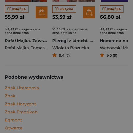
KSIĄŻKA
KSIĄŻKA
KSIĄŻKA
55,99 zł
53,59 zł
66,80 zł
69,99 zł
79,99 zł
99,99 zł
- sugerowana
- sugerowana
- sugerowa
cena detaliczna
cena detaliczna
cena detaliczna
Rafał Majka. Zawsze z przodu. Rozmawia Tomasz Kalemba - książka z autografem
Pierogi z kimchi. Moje ulubione azjatyckie przepisy
Rafał Majka
,
Tomasz Kalemba
Wioleta Błazucka
Węcowski Mar
9,4 (7)
9,0 (9)
Podobne wydawnictwa
Znak Literanova
Znak
Znak Horyzont
Znak Emotikon
Egmont
Otwarte