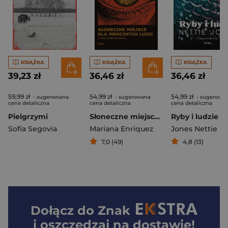
KSIĄŻKA
KSIĄŻKA
KSIĄŻKA
39,23 zł
36,46 zł
36,46 zł
59,99 zł
54,99 zł
54,99 zł
- sugerowana
- sugerowana
- sugerowa
cena detaliczna
cena detaliczna
cena detaliczna
Pielgrzymi
Słoneczne miejsce dla mrocznych ludzi
Ryby i ludzie
Sofía Segovia
Mariana Enriquez
Jones Nettie
7,0 (49)
4,8 (13)
Dołącz do
Znak
i oszczędzaj na dostawie!