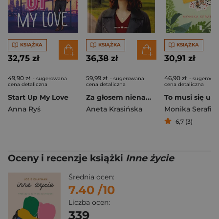
KSIĄŻKA
KSIĄŻKA
KSIĄŻKA
32,75 zł
36,38 zł
30,91 zł
49,90 zł
59,99 zł
46,90 zł
- sugerowana
- sugerowana
- sugerowa
cena detaliczna
cena detaliczna
cena detaliczna
Start Up My Love
Za głosem nienawiści. Barwy uczuć. Tom 2 Duże litery
To musi się ud
Anna Ryś
Aneta Krasińska
Monika Serafin
6,7 (3)
Oceny i recenzje książki
Inne życie
Średnia ocen:
7.40
/10
Liczba ocen:
339