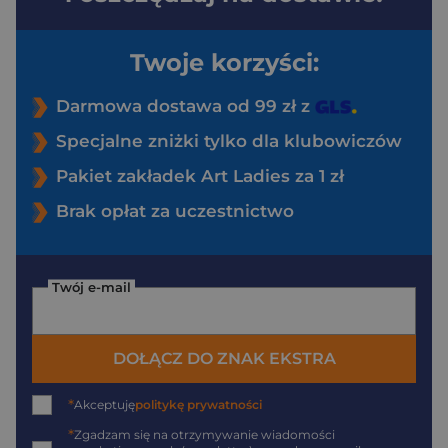
Twoje korzyści:
Darmowa dostawa od 99 zł z
Specjalne zniżki tylko dla klubowiczów
Pakiet zakładek Art Ladies za 1 zł
Brak opłat za uczestnictwo
Twój e-mail
DOŁĄCZ DO ZNAK EKSTRA
*
Akceptuję
politykę prywatności
*
Zgadzam się na otrzymywanie wiadomości