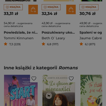
KSIĄŻKA
KSIĄŻKA
KSIĄŻKA
33,31 zł
32,34 zł
30,76 zł
54,90 zł
43,90 zł
49,90 zł
- sugerowana
- sugerowana
- sugerowa
cena detaliczna
cena detaliczna
cena detaliczna
Powiedziała, że nie żałuje
Poszukiwany ukochany
Spaleni w ogni
Tommi Kinnunen
Beth O`Leary
Jaume Cabré
7,3 (229)
6,8 (1117)
6,1 (871)
Inne książki z kategorii
Romans