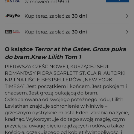
zamówień od 99 zł
Kup teraz, zapłać za
30 dni
Kup teraz, zapłać za
30 dni
O książce
Terror at the Gates. Groza puka
do bram.Krew Lilith Tom 1
PIERWSZA CZĘŚĆ NOWEJ, KUSZĄCEJ SERII
ROMANTASY PIÓRA SCARLETT ST. CLAIR, AUTORKI
NR 1 NA LIŚCIE BESTSELLERÓW „NEW YORK
TIMESA”. Jest początkiem i końcem. Jest pokojem i
chaosem. Jest grozą pukającą do bram.
Odseparowana od swojego potężnego rodu, Lilith
Leviathan znajduje schronienie w Niniwie –
grzesznym dystrykcie miasta Eden. Zarabia na życie,
kradnąc. Wykorzystuje do tego swoją magię, czym
przyciąga uwagę pięciu rządzących rodów, a także
Kościoła, oczekującego od kobiet świątobliwości i