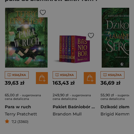
KSIĄŻKA
KSIĄŻKA
KSIĄŻKA
39,63 zł
163,43 zł
36,69 zł
65,00 zł
249,90 zł
55,90 zł
- sugerowana
- sugerowana
- sugerowa
cena detaliczna
cena detaliczna
cena detaliczna
Para w ruch
Pakiet Baśniobór (barwione brzegi)
Terry Pratchett
Brandon Mull
Brigid Kemmer
7,2 (3360)