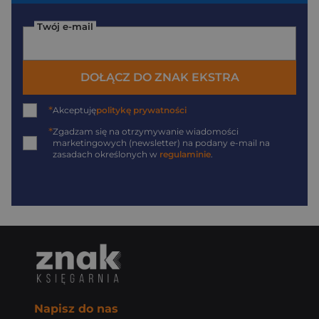
Twój e-mail
DOŁĄCZ DO ZNAK EKSTRA
*
Akceptuję
politykę prywatności
*
Zgadzam się na otrzymywanie wiadomości
marketingowych (newsletter) na podany
e-mail
na
zasadach określonych w
regulaminie
.
Napisz do nas