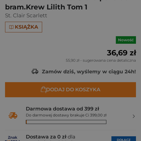
bram.Krew Lilith Tom 1
St. Clair Scarlett
KSIĄŻKA
Nowość
36,69 zł
55,90 zł
- sugerowana cena detaliczna
Zamów dziś, wyślemy w ciągu 24h!
DODAJ DO KOSZYKA
Darmowa dostawa od 399 zł
Do darmowej dostawy brakuje Ci 399,00 zł
Dostawa za 0 zł
dla
DOŁĄCZ