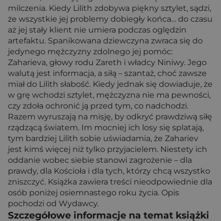
milczenia. Kiedy Lilith zdobywa piękny sztylet, sądzi,
że wszystkie jej problemy dobiegły końca… do czasu
aż jej stały klient nie umiera podczas oględzin
artefaktu. Spanikowana dziewczyna zwraca się do
jedynego mężczyzny zdolnego jej pomóc:
Zaharieva, głowy rodu Zareth i władcy Niniwy. Jego
walutą jest informacja, a siłą – szantaż, choć zawsze
miał do Lilith słabość. Kiedy jednak się dowiaduje, że
w grę wchodzi sztylet, mężczyzna nie ma pewności,
czy zdoła ochronić ją przed tym, co nadchodzi.
Razem wyruszają na misję, by odkryć prawdziwą siłę
rządzącą światem. Im mocniej ich losy się splatają,
tym bardziej Lilith sobie uświadamia, że Zahariev
jest kimś więcej niż tylko przyjacielem. Niestety ich
oddanie wobec siebie stanowi zagrożenie – dla
prawdy, dla Kościoła i dla tych, którzy chcą wszystko
zniszczyć. Książka zawiera treści nieodpowiednie dla
osób poniżej osiemnastego roku życia. Opis
pochodzi od Wydawcy.
Szczegółowe informacje na temat książki