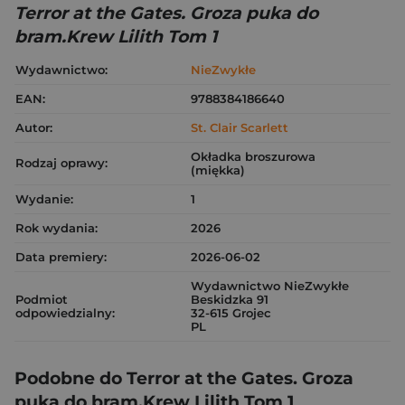
Terror at the Gates. Groza puka do
bram.Krew Lilith Tom 1
Wydawnictwo:
NieZwykłe
EAN:
9788384186640
Autor:
St. Clair Scarlett
Okładka broszurowa
Rodzaj oprawy:
(miękka)
Wydanie:
1
Rok wydania:
2026
Data premiery:
2026-06-02
Wydawnictwo NieZwykłe
Podmiot
Beskidzka 91
odpowiedzialny:
32-615 Grojec
PL
Podobne do Terror at the Gates. Groza
puka do bram.Krew Lilith Tom 1