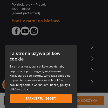
Poniedziałek - Piątek
8:00 - 18:00
[email protected]
Bądź z nami na bieżąco
O Księgarni Znak
Ta strona używa plików
cookie
Zakupy u nas
Ta strona korzysta z plików cookie, aby
Nasza oferta
zapewnić lepszą wygodę użytkowania.
Korzystając z tej strony, wyrażasz zgodę na
używanie przez nas wszystkich plików
Nasi autorzy
cookie zgodnie z warunkami naszej polityki
plików cookie.
ZAAKCEPTUJ ZGODY
36,69 zł
DO KOSZYKA