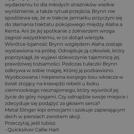
wydarzeniu to dla młodych strażników wielkie
wyróżnienie, a także rytuał przejścia. Brynn nie
spodziewa się, że w trakcie jarmarku przyczyni się
do złamania traktatu pokojowego między Alaha a
Kenta. Ani że jej spotkanie z żołnierzem wroga
zagrozi wszystkiemu, w co dotąd wierzyła.
Wkrótce lojalność Brynn względem Alaha zostaje
wystawiona na próbę. Odnajduje ją człowiek, który
poprzysiągł, że wyjawi dziewczynie tajemnicę jej
prawdziwej tożsamości. Podczas tułaczki Brynn
odkrywa w sobie magię, której ją pozbawiono.
Wyobcowana i niepewna swojego losu wkracza w
świat stojący na krawędzi rebelii u boku
ciemnookiego nieznajomego, który wywrócił jej
życie do góry nogami. Czy odnajdzie swoje miejsce i
zdecyduje się podążyć za głosem serca?
Metal Slinger kipi emocjami i szokuje zapierającym
dech w piersiach zwrotem akcji.
Przeczytaj, jeśli lubisz:
• Quicksilver Callie Hart