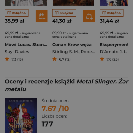
KSIĄŻKA
KSIĄŻKA
KSIĄŻKA
35,99 zł
41,30 zł
31,44 zł
49,99 zł
69,90 zł
49,99 zł
- sugerowana
- sugerowana
- sugerowa
cena detaliczna
cena detaliczna
cena detaliczna
Mówi Lucas. Stranger Things
Conan Krew węża
Suyi Davies
Stirling S. M.
,
Robert E. Howard
D’Amato J. L.
7,3 (13)
6,7 (12)
7,6 (25)
Oceny i recenzje książki
Metal Slinger. Żar
metalu
Średnia ocen:
7.67
/10
Liczba ocen:
177