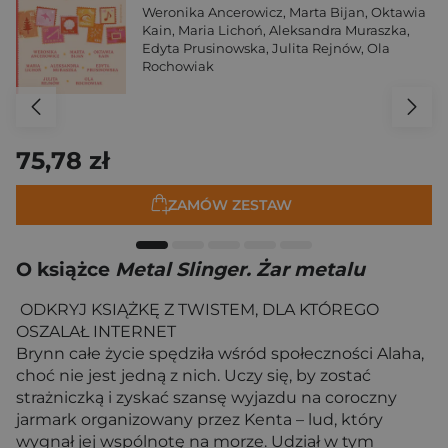
Weronika Ancerowicz
,
Marta Bijan
,
Oktawia
Kain
,
Maria Lichoń
,
Aleksandra Muraszka
,
Edyta Prusinowska
,
Julita Rejnów
,
Ola
Rochowiak
75,78 zł
ZAMÓW ZESTAW
O książce
Metal Slinger. Żar metalu
ODKRYJ KSIĄŻKĘ Z TWISTEM, DLA KTÓREGO
OSZALAŁ INTERNET
Brynn całe życie spędziła wśród społeczności Alaha,
choć nie jest jedną z nich. Uczy się, by zostać
strażniczką i zyskać szansę wyjazdu na coroczny
jarmark organizowany przez Kenta – lud, który
wygnał jej wspólnotę na morze. Udział w tym