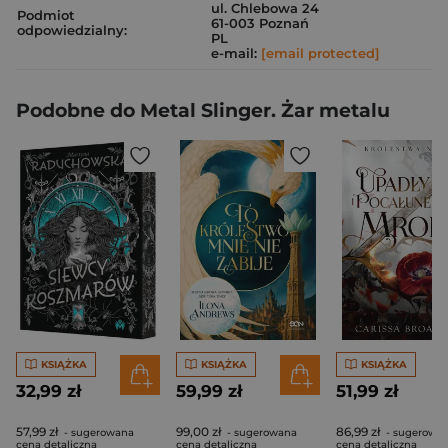
ul. Chlebowa 24
Podmiot
61-003 Poznań
odpowiedzialny:
PL
e-mail:
[email protected]
Podobne do Metal Slinger. Żar metalu
KSIĄŻKA
KSIĄŻKA
KSIĄŻKA
32,99 zł
59,99 zł
51,99 zł
57,99 zł
99,00 zł
86,99 zł
- sugerowana
- sugerowana
- sugerowa
cena detaliczna
cena detaliczna
cena detaliczna