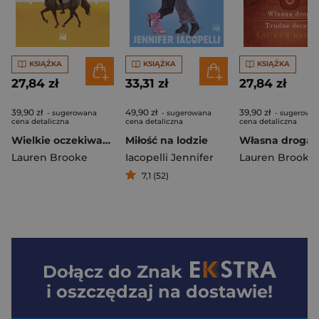
KSIĄŻKA
KSIĄŻKA
KSIĄŻKA
27,84 zł
33,31 zł
27,84 zł
39,90 zł
49,90 zł
39,90 zł
- sugerowana
- sugerowana
- sugerowa
cena detaliczna
cena detaliczna
cena detaliczna
Wielkie oczekiwania. Ranczo Golden Horse. Tom 1
Miłość na lodzie
Lauren Brooke
Iacopelli Jennifer
Lauren Brooke
7,1 (52)
Dołącz do
Znak
i oszczędzaj na dostawie!