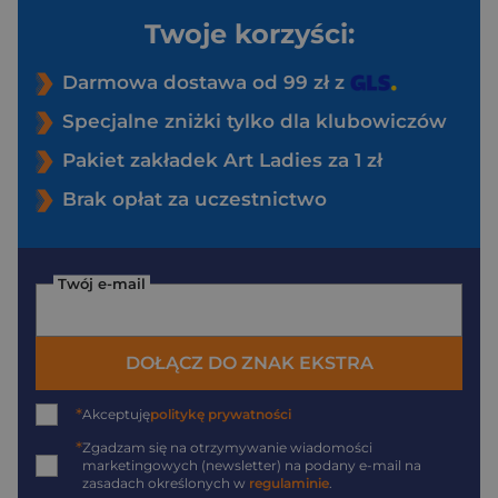
Twoje korzyści:
Darmowa dostawa od 99 zł z
Specjalne zniżki tylko dla klubowiczów
Pakiet zakładek Art Ladies za 1 zł
Brak opłat za uczestnictwo
Twój e-mail
DOŁĄCZ DO ZNAK EKSTRA
*
Akceptuję
politykę prywatności
*
Zgadzam się na otrzymywanie wiadomości
marketingowych (newsletter) na podany
e-mail
na
zasadach określonych w
regulaminie
.