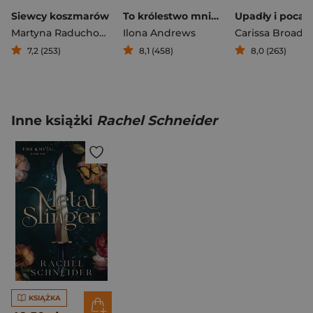
Siewcy koszmarów
To królestwo mnie nie zabije
Martyna Raduchowska
Ilona Andrews
Carissa Broadb
7,2 (253)
8,1 (458)
8,0 (263)
Inne książki
Rachel Schneider
KSIĄŻKA