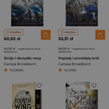
KSIĄŻKA
KSIĄŻKA
60,92 zł
53,31 zł
84,90 zł
86,90 zł
- sugerowana cena
- sugerowana cena
detaliczna
detaliczna
Żmija i skrzydła nocy
Popioły i przeklęty król
Carissa Broadbent
Carissa Broadbent
7,3 (3083)
7,2 (1781)