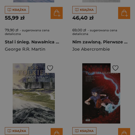
KSIĄŻKA
KSIĄŻKA
55,99 zł
46,40 zł
79,90 zł
69,00 zł
- sugerowana cena
- sugerowana cena
detaliczna
detaliczna
Stal i śnieg. Nawałnica mieczy. Pieśń Lodu i Ognia. Tom 3 wyd. 2024
Nim zawisną. Pierwsze prawo. Księga 2
George R.R. Martin
Joe Abercrombie
KSIĄŻKA
KSIĄŻKA