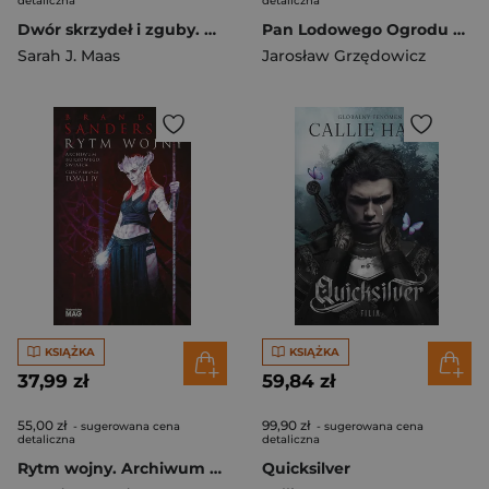
detaliczna
detaliczna
Dwór skrzydeł i zguby. Dwór cierni i róż. Tom 3
Pan Lodowego Ogrodu Księga 4
Sarah J. Maas
Jarosław Grzędowicz
KSIĄŻKA
KSIĄŻKA
37,99 zł
59,84 zł
55,00 zł
99,90 zł
- sugerowana cena
- sugerowana cena
detaliczna
detaliczna
Rytm wojny. Archiwum Burzowego Światła. Tom 4. Część 1
Quicksilver