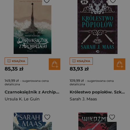
KSIĄŻKA
KSIĄŻKA
85,35 zł
83,93 zł
149,99 zł
109,99 zł
- sugerowana cena
- sugerowana cena
detaliczna
detaliczna
Czarnoksiężnik z Archipelagu
Królestwo popiołów. Szklany Tron. Tom 7 wyd. 2025
Ursula K. Le Guin
Sarah J. Maas