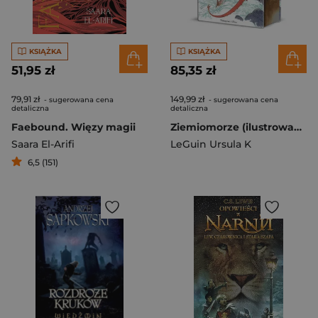
KSIĄŻKA
KSIĄŻKA
51,95 zł
85,35 zł
79,91 zł
149,99 zł
- sugerowana cena
- sugerowana cena
detaliczna
detaliczna
Faebound. Więzy magii
Ziemiomorze (ilustrowane brzegi)
Saara El-Arifi
LeGuin Ursula K
6,5 (151)