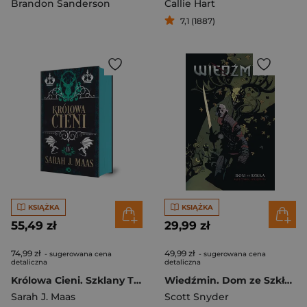
Brandon Sanderson
Callie Hart
7,1 (1887)
KSIĄŻKA
KSIĄŻKA
55,49 zł
29,99 zł
74,99 zł
49,99 zł
- sugerowana cena
- sugerowana cena
detaliczna
detaliczna
Królowa Cieni. Szklany Tron. Tom 4 wyd. 2025
Wiedźmin. Dom ze Szkła. Tom 1
Sarah J. Maas
Scott Snyder