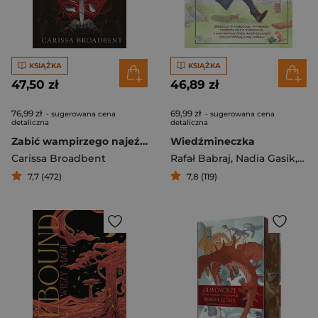
KSIĄŻKA
KSIĄŻKA
47,50 zł
46,89 zł
76,99 zł
69,99 zł
- sugerowana cena
- sugerowana cena
detaliczna
detaliczna
Zabić wampirzego najeźdźcę
Wiedźmineczka
Carissa Broadbent
Rafał Babraj
,
Nadia Gasik
,
Kat
7,7 (472)
7,8 (119)