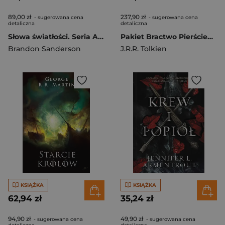
89,00 zł
237,90 zł
- sugerowana cena
- sugerowana cena
detaliczna
detaliczna
Słowa światłości. Seria Archiwum Burzowego Światła. Tom 2 (wydanie jubileuszowe)
Pakiet Bractwo Pierścienia/ Dwie wieże / Powrót Króla wyd. ilustrowane
Brandon Sanderson
J.R.R. Tolkien
KSIĄŻKA
KSIĄŻKA
62,94 zł
35,24 zł
94,90 zł
49,90 zł
- sugerowana cena
- sugerowana cena