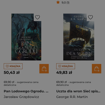
9,0 (1)
KSIĄŻKA
KSIĄŻKA
50,43 zł
49,83 zł
69,90 zł
69,90 zł
- sugerowana cena
- sugerowana cena
detaliczna
detaliczna
Pan Lodowego Ogrodu. Księga 2
Uczta dla wron Sieć spisków. Pieśń Lodu i Ognia wyd. 2025
Jarosław Grzędowicz
George R.R. Martin