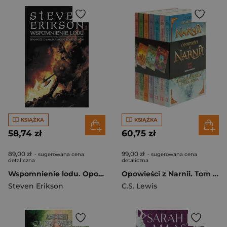
KSIĄŻKA
KSIĄŻKA
58,74 zł
60,75 zł
89,00 zł
99,00 zł
- sugerowana cena
- sugerowana cena
detaliczna
detaliczna
Wspomnienie lodu. Opowieści z Malazańskiej Księgi Poległych. Tom 3
Opowieści z Narnii. Tom 1-7
Steven Erikson
C.S. Lewis