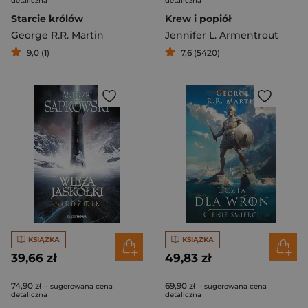
detaliczna
detaliczna
Starcie królów
Krew i popiół
George R.R. Martin
Jennifer L. Armentrout
9,0 (1)
7,6 (5420)
KSIĄŻKA
KSIĄŻKA
39,66 zł
49,83 zł
74,90 zł
69,90 zł
- sugerowana cena
- sugerowana cena
detaliczna
detaliczna