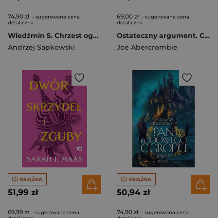
74,90 zł
69,00 zł
- sugerowana cena
- sugerowana cena
detaliczna
detaliczna
Wiedźmin 5. Chrzest ognia
Ostateczny argument. Cykl Pierwsze Prawo. Księga 3
Andrzej Sapkowski
Joe Abercrombie
KSIĄŻKA
KSIĄŻKA
51,99 zł
50,94 zł
69,99 zł
74,90 zł
- sugerowana cena
- sugerowana cena