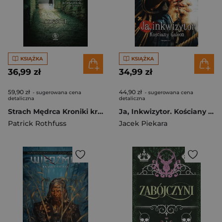
KSIĄŻKA
KSIĄŻKA
36,99 zł
34,99 zł
59,90 zł
44,90 zł
- sugerowana cena
- sugerowana cena
detaliczna
detaliczna
Strach Mędrca Kroniki królobójcy Część 1
Ja, Inkwizytor. Kościany galeon
Patrick Rothfuss
Jacek Piekara