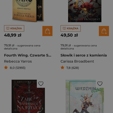
KSIĄŻKA
KSIĄŻKA
48,99 zł
49,50 zł
79,91 zł
79,91 zł
- sugerowana cena
- sugerowana cena
detaliczna
detaliczna
Fourth Wing. Czwarte Skrzydło
Słowik i serce z kamienia
Rebecca Yarros
Carissa Broadbent
8,0 (12993)
7,8 (628)