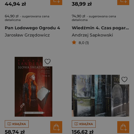
44,94 zł
38,99 zł
64,90 zł
74,90 zł
- sugerowana cena
- sugerowana cena
detaliczna
detaliczna
Pan Lodowego Ogrodu 4
Wiedźmin 4. Czas pogardy
Jarosław Grzędowicz
Andrzej Sapkowski
8,0 (1)
KSIĄŻKA
KSIĄŻKA
58,74 zł
156,62 zł