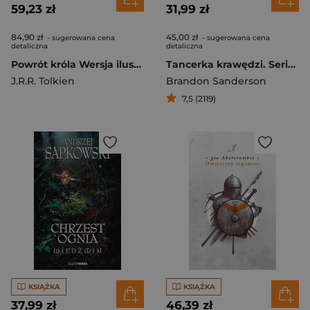
59,23 zł
31,99 zł
84,90 zł
45,00 zł
- sugerowana cena
- sugerowana cena
detaliczna
detaliczna
Powrót króla Wersja ilustrowana
Tancerka krawędzi. Seria Archiwum Burzowego Światła
J.R.R. Tolkien
Brandon Sanderson
7,5 (2119)
KSIĄŻKA
KSIĄŻKA
37,99 zł
46,39 zł