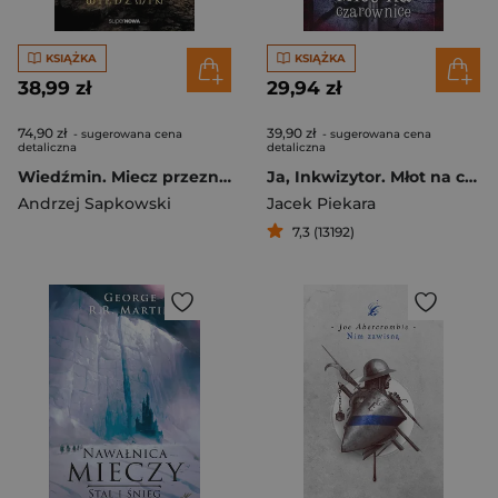
KSIĄŻKA
KSIĄŻKA
38,99 zł
29,94 zł
74,90 zł
39,90 zł
- sugerowana cena
- sugerowana cena
detaliczna
detaliczna
Wiedźmin. Miecz przeznaczenia
Ja, Inkwizytor. Młot na czarownice
Andrzej Sapkowski
Jacek Piekara
7,3 (13192)