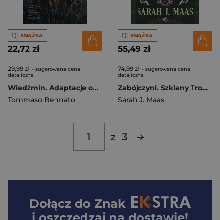
KSIĄŻKA
KSIĄŻKA
22,72 zł
55,49 zł
29,99 zł
74,99 zł
- sugerowana cena
- sugerowana cena
detaliczna
detaliczna
Wiedźmin. Adaptacje opowiadań Andrzeja Sapkowskiego. Kraniec świata
Zabójczyni. Szklany Tron. Opowieści wyd. 2025
Tommaso Bennato
Sarah J. Maas
z
3
Dołącz do
Znak
i oszczędzaj na dostawie!