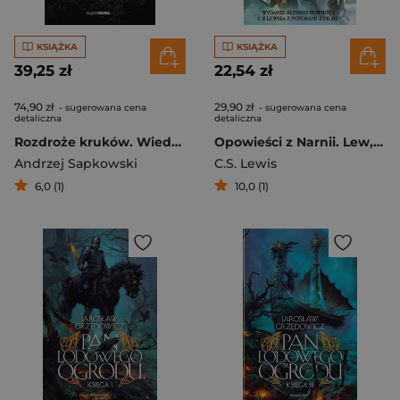
KSIĄŻKA
KSIĄŻKA
39,25 zł
22,54 zł
74,90 zł
29,90 zł
- sugerowana cena
- sugerowana cena
detaliczna
detaliczna
Rozdroże kruków. Wiedźmin
Opowieści z Narnii. Lew, Czarownica i stara szafa
Andrzej Sapkowski
C.S. Lewis
6,0 (1)
10,0 (1)