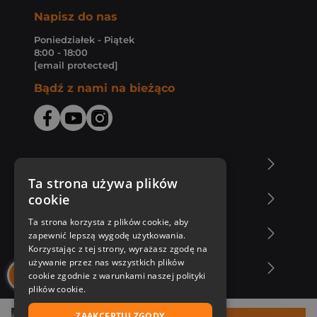
Napisz do nas
Poniedziałek - Piątek
8:00 - 18:00
[email protected]
Bądź z nami na bieżąco
O Księgarni Znak
Ta strona używa plików
cookie
Zakupy u nas
Ta strona korzysta z plików cookie, aby
Nasza oferta
zapewnić lepszą wygodę użytkowania.
Korzystając z tej strony, wyrażasz zgodę na
używanie przez nas wszystkich plików
Nasi autorzy
cookie zgodnie z warunkami naszej polityki
plików cookie.
ZAAKCEPTUJ ZGODY