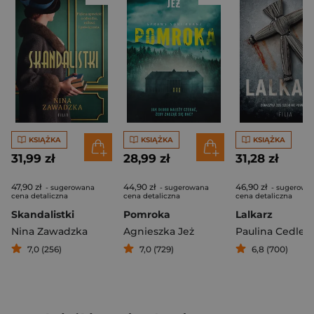
KSIĄŻKA
KSIĄŻKA
KSIĄŻKA
31,99 zł
28,99 zł
31,28 zł
47,90 zł
44,90 zł
46,90 zł
- sugerowana
- sugerowana
- sugerowa
cena detaliczna
cena detaliczna
cena detaliczna
Skandalistki
Pomroka
Lalkarz
Nina Zawadzka
Agnieszka Jeż
Paulina Cedler
7,0 (256)
7,0 (729)
6,8 (700)