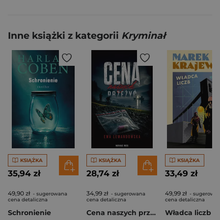
Inne książki z kategorii
Kryminał
KSIĄŻKA
KSIĄŻKA
KSIĄŻKA
35,94 zł
28,74 zł
33,49 zł
49,90 zł
34,99 zł
49,99 zł
- sugerowana
- sugerowana
- sugerowa
cena detaliczna
cena detaliczna
cena detaliczna
Schronienie
Cena naszych przeżyć
Władca liczb (