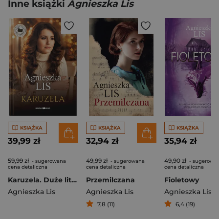
Inne książki
Agnieszka Lis
KSIĄŻKA
KSIĄŻKA
KSIĄŻKA
39,99 zł
32,94 zł
35,94 zł
59,99 zł
49,99 zł
49,90 zł
- sugerowana
- sugerowana
- sugerowa
cena detaliczna
cena detaliczna
cena detaliczna
Karuzela. Duże litery
Przemilczana
Fioletowy
Agnieszka Lis
Agnieszka Lis
Agnieszka Lis
7,8 (11)
6,4 (19)