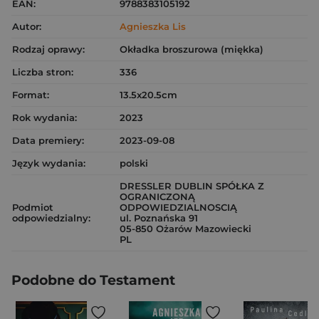
EAN:
9788383105192
Autor:
Agnieszka Lis
Rodzaj oprawy:
Okładka broszurowa (miękka)
Liczba stron:
336
Format:
13.5x20.5cm
Rok wydania:
2023
Data premiery:
2023-09-08
Język wydania:
polski
DRESSLER DUBLIN SPÓŁKA Z
OGRANICZONĄ
Podmiot
ODPOWIEDZIALNOSCIĄ
odpowiedzialny:
ul. Poznańska 91
05-850 Ożarów Mazowiecki
PL
Podobne do Testament