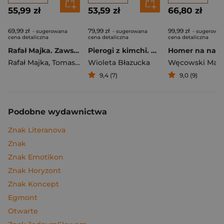
55,99 zł
53,59 zł
66,80 zł
69,99 zł
79,99 zł
99,99 zł
- sugerowana
- sugerowana
- sugerowa
cena detaliczna
cena detaliczna
cena detaliczna
Rafał Majka. Zawsze z przodu. Rozmawia Tomasz Kalemba - książka z autografem
Pierogi z kimchi. Moje ulubione azjatyckie przepisy
Rafał Majka
,
Tomasz Kalemba
Wioleta Błazucka
Węcowski Mar
9,4 (7)
9,0 (9)
Podobne wydawnictwa
Znak Literanova
Znak
Znak Emotikon
Znak Horyzont
Znak Koncept
Egmont
Otwarte