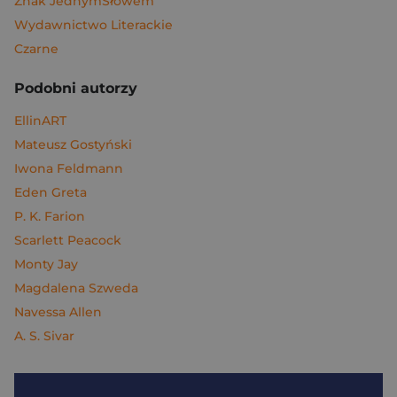
Znak JednymSłowem
Wydawnictwo Literackie
Czarne
Podobni autorzy
EllinART
Mateusz Gostyński
Iwona Feldmann
Eden Greta
P. K. Farion
Scarlett Peacock
Monty Jay
Magdalena Szweda
Navessa Allen
A. S. Sivar