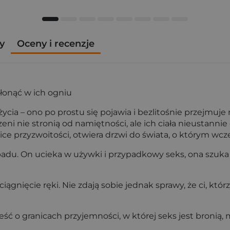
y
Oceny i recenzje
płonąć w ich ogniu
cia – ono po prostu się pojawia i bezlitośnie przejmuje
ni nie stronią od namiętności, ale ich ciała nieustannie
 przyzwoitości, otwiera drzwi do świata, o którym wcześ
padu. On ucieka w używki i przypadkowy seks, ona szuka
iągnięcie ręki. Nie zdają sobie jednak sprawy, że ci, kt
ść o granicach przyjemności, w której seks jest bronią,