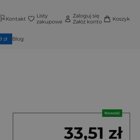
Listy
Zaloguj się
Kontakt
Koszyk
zakupowe
Załóż konto
 zł
Blog
Nowość
33,51 zł