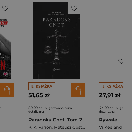
KSIĄŻKA
KSIĄŻKA
51,65 zł
27,91 zł
89,99 zł
44,99 zł
a
- sugerowana cena
- sugerowa
detaliczna
detaliczna
Paradoks Cnót. Tom 2
Rywale
P. K. Farion
,
Mateusz Gostyński
Vi Keeland