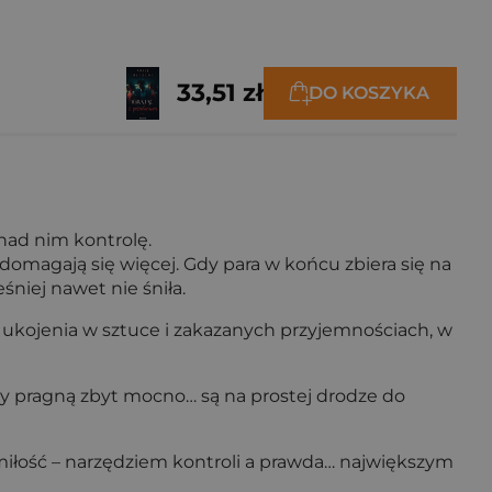
33,51 zł
DO KOSZYKA
 nad nim kontrolę.
 domagają się więcej. Gdy para w końcu zbiera się na
niej nawet nie śniła.
 ukojenia w sztuce i zakazanych przyjemnościach, w
órzy pragną zbyt mocno… są na prostej drodze do
 miłość – narzędziem kontroli a prawda… największym