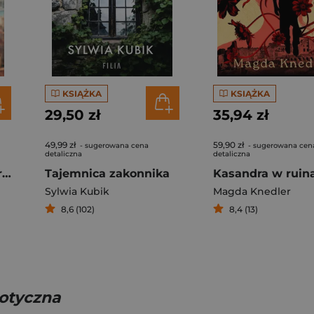
KSIĄŻKA
KSIĄŻKA
29,50 zł
35,94 zł
49,99 zł
59,90 zł
- sugerowana cena
- sugerowana cen
detaliczna
detaliczna
Do zobaczenia w Marsylii
Tajemnica zakonnika
Sylwia Kubik
Magda Knedler
8,6 (102)
8,4 (13)
rotyczna