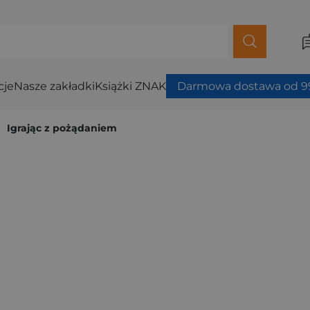
cje
Nasze zakładki
Książki ZNAK
Darmowa dostawa od 99
Igrając z pożądaniem