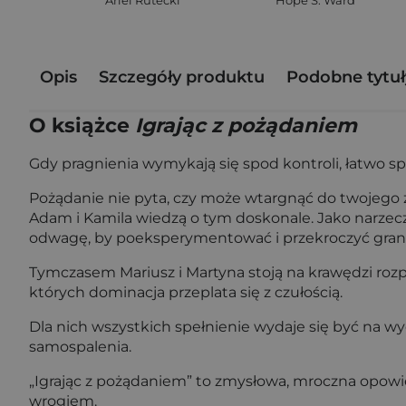
Ariel Rutecki
Hope S. Ward
Opis
Szczegóły produktu
Podobne tytuł
O książce
Igrając z pożądaniem
Gdy pragnienia wymykają się spod kontroli, łatwo s
Pożądanie nie pyta, czy może wtargnąć do twojego ży
Adam i Kamila wiedzą o tym doskonale. Jako narzecze
odwagę, by poeksperymentować i przekroczyć granice
Tymczasem Mariusz i Martyna stoją na krawędzi roz
których dominacja przeplata się z czułością.
Dla nich wszystkich spełnienie wydaje się być na wyc
samospalenia.
„Igrając z pożądaniem” to zmysłowa, mroczna opowie
wrogiem.