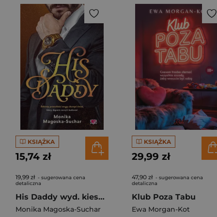
KSIĄŻKA
KSIĄŻKA
15,74 zł
29,99 zł
19,99 zł
47,90 zł
- sugerowana cena
- sugerowana cena
detaliczna
detaliczna
His Daddy wyd. kieszonkowe
Klub Poza Tabu
Monika Magoska-Suchar
Ewa Morgan-Kot