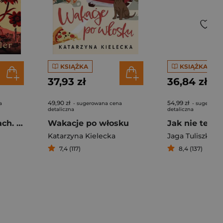
KSIĄŻKA
KSIĄŻKA
37,93 zł
36,84 zł
49,90 zł
54,99 zł
a
- sugerowana cena
- sugerowa
detaliczna
detaliczna
Kasandra w ruinach. Tom 2
Wakacje po włosku
Katarzyna Kielecka
Jaga Tuliszka
7,4 (117)
8,4 (137)