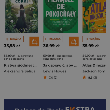
KSIĄŻKA
KSIĄŻKA
KSIĄŻKA
35,58 zł
36,99 zł
35,99 zł
56,99 zł
59,99 zł
54,90 zł
- sugerowana
- sugerowana
- sugerowa
cena detaliczna
cena detaliczna
cena detaliczna
Klątwa siódmej córki. Duch Gór. Tom 1
Jak sprawić, aby pieniądze cię pokochały.
Aleksandra Seliga
Lewis Howes
Jackson Tom
7,0 (2)
8,3 (3)