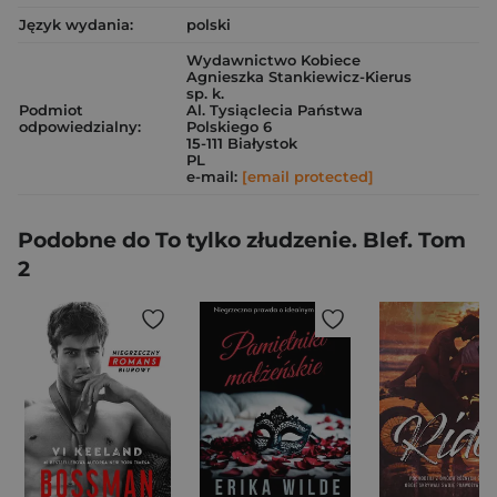
Język wydania:
polski
Wydawnictwo Kobiece
Agnieszka Stankiewicz-Kierus
sp. k.
Podmiot
Al. Tysiąclecia Państwa
odpowiedzialny:
Polskiego 6
15-111 Białystok
PL
e-mail:
[email protected]
Podobne do To tylko złudzenie. Blef. Tom
2