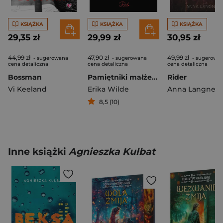
KSIĄŻKA
KSIĄŻKA
KSIĄŻKA
29,35 zł
29,99 zł
30,95 zł
44,99 zł
47,90 zł
49,99 zł
- sugerowana
- sugerowana
- sugerowa
cena detaliczna
cena detaliczna
cena detaliczna
Bossman
Pamiętniki małżeńskie
Rider
Vi Keeland
Erika Wilde
Anna Langner
8,5 (10)
Inne książki
Agnieszka Kulbat