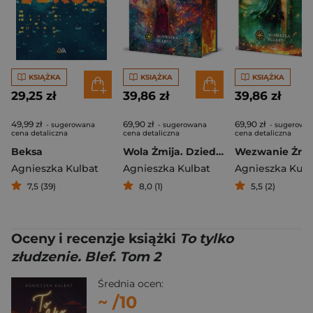
KSIĄŻKA
KSIĄŻKA
KSIĄŻKA
29,25 zł
39,86 zł
39,86 zł
49,99 zł
69,90 zł
69,90 zł
- sugerowana
- sugerowana
- sugerowa
cena detaliczna
cena detaliczna
cena detaliczna
Beksa
Wola Żmija. Dziedzictwo stróża Nawii. Słowiańskie Światy. Tom 2 (ilustrowane brzegi)
Agnieszka Kulbat
Agnieszka Kulbat
Agnieszka Kulb
7,5 (39)
8,0 (1)
5,5 (2)
Oceny i recenzje książki
To tylko
złudzenie. Blef. Tom 2
Średnia ocen:
~
/10