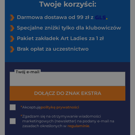
Twoje korzyści:
Darmowa dostawa od 99 zł z
Specjalne zniżki tylko dla klubowiczów
Pakiet zakładek Art Ladies za 1 zł
Brak opłat za uczestnictwo
Twój e-mail
DOŁĄCZ DO ZNAK EKSTRA
*
Akceptuję
politykę prywatności
*
Zgadzam się na otrzymywanie wiadomości
marketingowych (newsletter) na podany
e-mail
na
zasadach określonych w
regulaminie
.