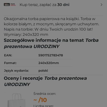
Kup teraz, zapłać za
30 dni
Okazjonalna torba papierowa na książki. Torba w
kolorze białym, z mocnym, skręcanym uchwytem.
Napis na torbie: W dniu Twoich urodzin 100 lat!
Wymiary: 240x320 mm
Szczegółowe informacje na temat
Torba
prezentowa URODZINY
EAN:
5901752783478
Format:
240x320mm
Język wydania:
polski
Oceny i recenzje
Torba prezentowa
URODZINY
Średnia ocen:
~
/10
Liczba ocen: