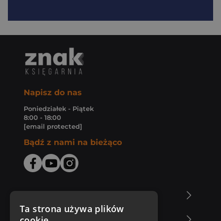
Napisz do nas
Poniedziałek - Piątek
8:00 - 18:00
[email protected]
Bądź z nami na bieżąco
O Księgarni Znak
Ta strona używa plików
cookie
Zakupy u nas