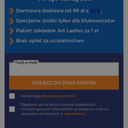
Darmowa dostawa od 99 zł z
Specjalne zniżki tylko dla klubowiczów
Pakiet zakładek Art Ladies za 1 zł
Brak opłat za uczestnictwo
Twój e-mail
DOŁĄCZ DO ZNAK EKSTRA
*
Akceptuję
politykę prywatności
*
Zgadzam się na otrzymywanie wiadomości
marketingowych (newsletter) na podany
e-mail
na
zasadach określonych w
regulaminie
.