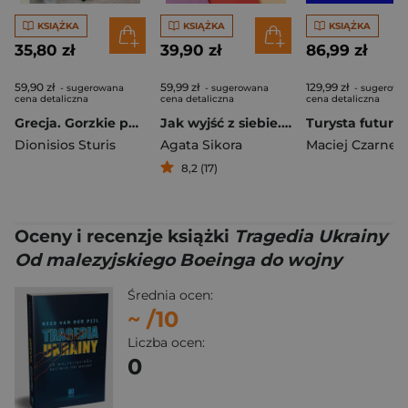
KSIĄŻKA
KSIĄŻKA
KSIĄŻKA
35,80 zł
39,90 zł
86,99 zł
59,90 zł
59,99 zł
129,99 zł
- sugerowana
- sugerowana
- sugerowa
cena detaliczna
cena detaliczna
cena detaliczna
Grecja. Gorzkie pomarańcze
Jak wyjść z siebie. O złudzeniu niezależności i sile społecznych więzi
Turysta futurys
Dionisios Sturis
Agata Sikora
Maciej Czarnec
8,2 (17)
Oceny i recenzje książki
Tragedia Ukrainy
Od malezyjskiego Boeinga do wojny
Średnia ocen:
~
/10
Liczba ocen:
0