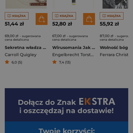
KSIĄŻKA
KSIĄŻKA
KSIĄŻKA
51,44 zł
52,80 zł
55,92 zł
69,00 zł
67,00 zł
87,00 zł
- sugerowana
- sugerowana
- sugerowa
cena detaliczna
cena detaliczna
cena detaliczna
Sekretna władza Anglosaskie elity rządzące od Rhodesa do Cliveden
Wirusomania Jak przemysł medyczny bezustannie wymyśla epidemie i czerpie z nich gigantyczne zyski
Carroll Quigley
Engelbrecht Torsten
,
Kohnlein Claus
6,0 (5)
7,4 (13)
Dołącz do
Znak
i oszczędzaj na dostawie!
Twoje korzyści: