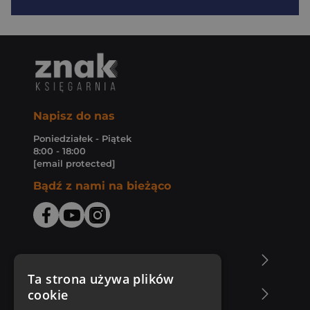
Napisz do nas
Poniedziałek - Piątek
8:00 - 18:00
[email protected]
Bądź z nami na bieżąco
O Księgarni Znak
Ta strona używa plików
cookie
Zakupy u nas