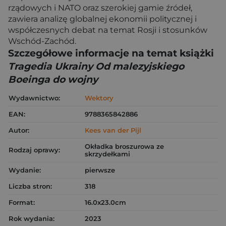
rządowych i NATO oraz szerokiej gamie źródeł,
zawiera analizę globalnej ekonomii politycznej i
współczesnych debat na temat Rosji i stosunków
Wschód-Zachód.
Szczegółowe informacje na temat książki
Tragedia Ukrainy Od malezyjskiego
Boeinga do wojny
Wydawnictwo:
Wektory
EAN:
9788365842886
Autor:
Kees van der Pijl
Okładka broszurowa ze
Rodzaj oprawy:
skrzydełkami
Wydanie:
pierwsze
Liczba stron:
318
Format:
16.0x23.0cm
Rok wydania:
2023