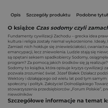
Opis
Szczegóły produktu
Podobne tytuł
O książce
Czas sodomy czyli zamach
Fundamenty cywilizacji Zachodu – grecka idea prawdy
kultura i religia zostały niemal wykorzenione. Ideał
Zamiast nich hołduje się zniewieściałości, cwaniac
emancypacji, lecz zniewolenia. Ludzie stają się nie
są opętani seksem spadkobiercy Sodomy, osiągnęła sw
program? Za pomocą jakich środków się ją realizuje?
Sodomy to książka, która opisuje kryzys cywilizacji
pozwala zrozumieć świat. Józef Białek Działacz pod
Wektory i działającego od wielu lat pod tym samym
społeczny i polityk. Założyciel Dolnośląskiego Tow
stowarzyszenia przedsiębiorców „Forum Polskie”, prez
niewolników
Szczegółowe informacje na temat k