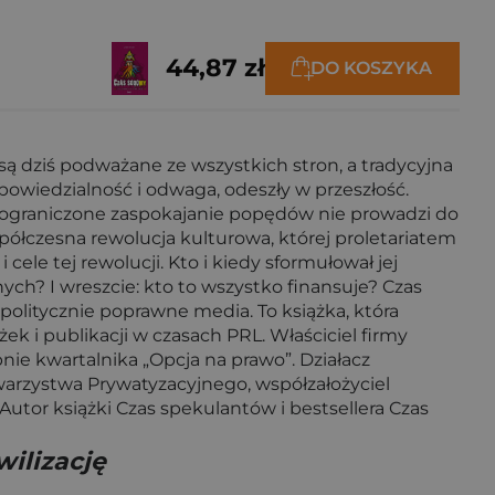
44,87 zł
DO KOSZYKA
są dziś podważane ze wszystkich stron, a tradycyjna
dpowiedzialność i odwaga, odeszły w przeszłość.
ieograniczone zaspokajanie popędów nie prowadzi do
spółczesna rewolucja kulturowa, której proletariatem
le tej rewolucji. Kto i kiedy sformułował jej
ych? I wreszcie: kto to wszystko finansuje? Czas
politycznie poprawne media. To książka, która
k i publikacji w czasach PRL. Właściciel firmy
e kwartalnika „Opcja na prawo”. Działacz
owarzystwa Prywatyzacyjnego, współzałożyciel
Autor książki Czas spekulantów i bestsellera Czas
ilizację