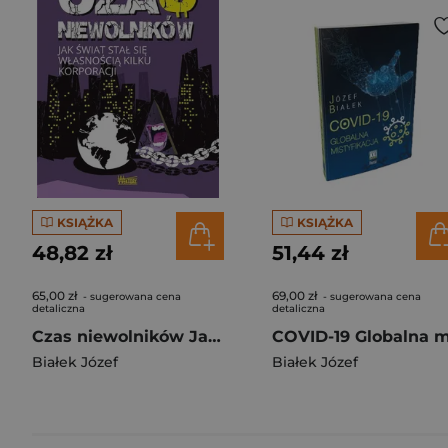
KSIĄŻKA
KSIĄŻKA
48,82 zł
51,44 zł
65,00 zł
69,00 zł
- sugerowana cena
- sugerowana cena
detaliczna
detaliczna
Czas niewolników Jak świat stał się własnością kilku korporacji
Białek Józef
Białek Józef