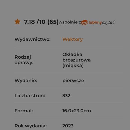
7.18 /10 (65)
wspólnie z
Wydawnictwo:
Wektory
Okładka
Rodzaj
broszurowa
oprawy:
(miękka)
Wydanie:
pierwsze
Liczba stron:
332
Format:
16.0x23.0cm
Rok wydania:
2023