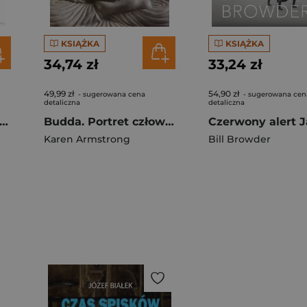
KSIĄŻKA
KSIĄŻKA
34,74 zł
33,24 zł
49,99 zł
54,90 zł
- sugerowana cena
- sugerowana cen
detaliczna
detaliczna
łytkie groby na Syberii
Budda. Portret człowieka przebudzonego
Karen Armstrong
Bill Browder