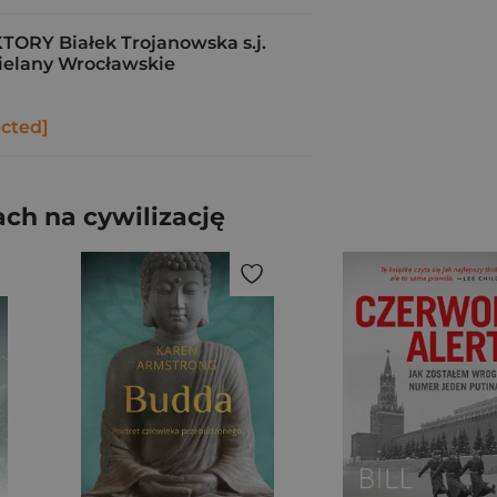
RY Białek Trojanowska s.j.
ielany Wrocławskie
ected]
ch na cywilizację