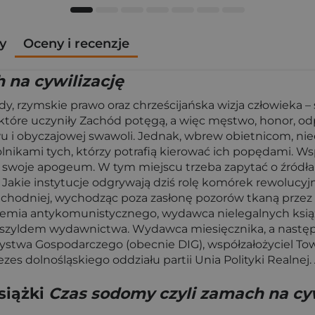
y
Oceny i recenzje
 na cywilizację
, rzymskie prawo oraz chrześcijańska wizja człowieka – 
y, które uczyniły Zachód potęgą, a więc męstwo, honor, o
twu i obyczajowej swawoli. Jednak, wbrew obietnicom, n
wolnikami tych, którzy potrafią kierować ich popędami. W
oje apogeum. W tym miejscu trzeba zapytać o źródła i ce
 Jakie instytucje odgrywają dziś rolę komórek rewolucyjn
 zachodniej, wychodząc poza zasłonę pozorów tkaną przez 
ziemia antykomunistycznego, wydawca nielegalnych książe
 szyldem wydawnictwa. Wydawca miesięcznika, a następni
arzystwa Gospodarczego (obecnie DIG), współzałożyciel T
es dolnośląskiego oddziału partii Unia Polityki Realnej. 
siążki
Czas sodomy czyli zamach na cyw