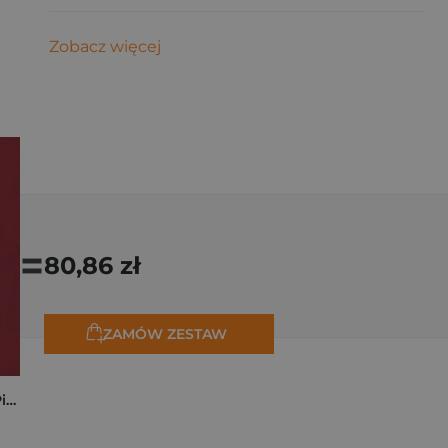
Zobacz więcej
=
80,86 zł
ZAMÓW ZESTAW
Kryminalne dzieje Piastów. Mroczna historia dynastii