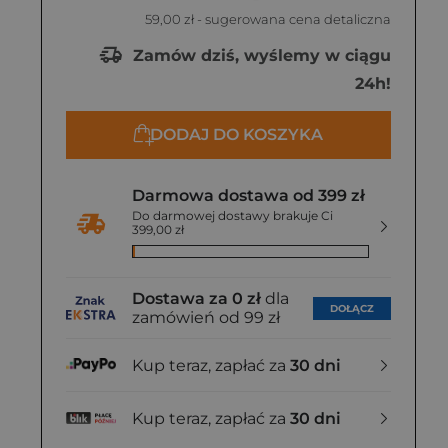
59,00 zł
- sugerowana cena detaliczna
Zamów dziś, wyślemy w ciągu
24h!
DODAJ DO KOSZYKA
Darmowa dostawa od 399 zł
Do darmowej dostawy brakuje Ci
399,00 zł
Dostawa za 0 zł
dla
DOŁĄCZ
zamówień od 99 zł
Kup teraz, zapłać za
30 dni
Kup teraz, zapłać za
30 dni