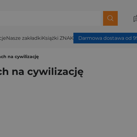
cje
Nasze zakładki
Książki ZNAK
Darmowa dostawa od 99
ch na cywilizację
h na cywilizację