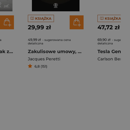
KSIĄŻKA
KSIĄŻKA
29,99 zł
47,72 zł
49,99 zł
69,90 zł
a
- sugerowana cena
- sugerowa
detaliczna
detaliczna
Czerwony alert Jak zostałem wrogiem numer jeden Putina
Zakulisowe umowy, które zmieniły świat
Jacques Peretti
Carlson Bernar
6,8 (151)