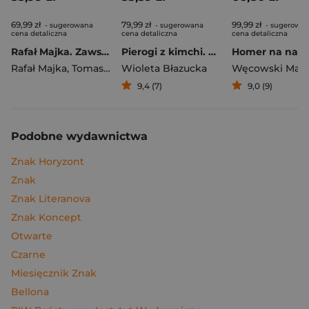
69,99 zł
79,99 zł
99,99 zł
- sugerowana
- sugerowana
- sugerowa
cena detaliczna
cena detaliczna
cena detaliczna
Rafał Majka. Zawsze z przodu. Rozmawia Tomasz Kalemba - książka z autografem
Pierogi z kimchi. Moje ulubione azjatyckie przepisy
Rafał Majka
,
Tomasz Kalemba
Wioleta Błazucka
Węcowski Mar
9,4 (7)
9,0 (9)
Podobne wydawnictwa
Znak Horyzont
Znak
Znak Literanova
Znak Koncept
Otwarte
Czarne
Miesięcznik Znak
Bellona