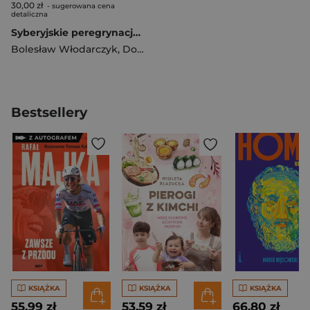
30,00 zł
- sugerowana cena
detaliczna
Syberyjskie peregrynacje W poszukiwaniu zaginionej tożsamości
Bolesław Włodarczyk
,
Dorota Niedźwiecka
,
Sergiusz Leończ
Bestsellery
KSIĄŻKA
KSIĄŻKA
KSIĄŻKA
55,99 zł
53,59 zł
66,80 zł