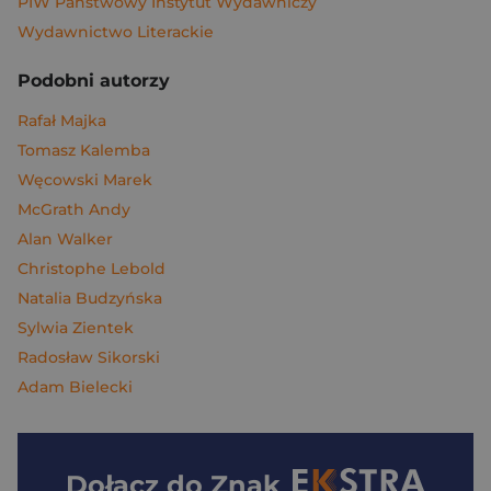
PIW Państwowy Instytut Wydawniczy
Wydawnictwo Literackie
Podobni autorzy
Rafał Majka
Tomasz Kalemba
Węcowski Marek
McGrath Andy
Alan Walker
Christophe Lebold
Natalia Budzyńska
Sylwia Zientek
Radosław Sikorski
Adam Bielecki
Dołącz do
Znak