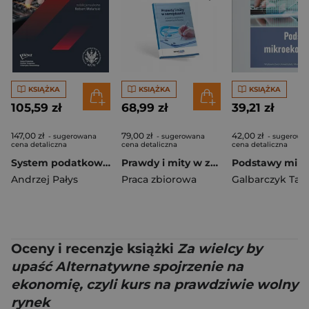
KSIĄŻKA
KSIĄŻKA
KSIĄŻKA
105,59 zł
68,99 zł
39,21 zł
147,00 zł
79,00 zł
42,00 zł
- sugerowana
- sugerowana
- sugerowa
cena detaliczna
cena detaliczna
cena detaliczna
System podatkowy - ujęcie praktyczne
Prawdy i mity w zarządzaniu prywatną i publiczną placówką medyczną
Andrzej Pałys
Praca zbiorowa
Oceny i recenzje książki
Za wielcy by
upaść Alternatywne spojrzenie na
ekonomię, czyli kurs na prawdziwie wolny
rynek