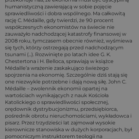
humanistyczną zawierającą w sobie pojęcie
sprawiedliwości i dobra wspólnego. Ma całkowitą
rację C. Médaille, gdy twierdzi, że 90 procent
współczesnych ekonomistów na świecie nie
zauważyło nadchodzącej katastrofy finansowej w
2008 roku, tymczasem obecnie również, wyśmiewa
się tych, którzy ostrzegają przed nadchodzącym
tsunami (...). Rozwinięte po latach idee G. K.
Chestertona i H. Belloca, sprawiają w książce
Médaille’a wrażenie zaskakująco świeżego
spojrzenia na ekonomię. Szczególnie dziś stają się
one niezwykle potrzebne i dają nową siłę. John C.
Médaille – zwolennik ekonomii opartej na
wartościach wynikających z nauk Kościoła
Katolickiego o sprawiedliwości społecznej,
orędownik dystrybucjonizmu, przedsiębiorca,
pośrednik obrotu nieruchomościami, wykładowca i
pisarz. Przez trzydzieści lat zajmował wysokie
kierownicze stanowiska w dużych korporacjach, był
pomocniczym instruktorem teologii na