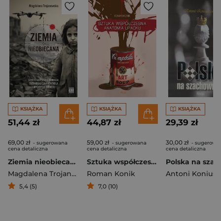
KSIĄŻKA
KSIĄŻKA
KSIĄŻKA
51,44 zł
44,87 zł
29,39 zł
69,00 zł
59,00 zł
30,00 zł
- sugerowana
- sugerowana
- sugerowa
cena detaliczna
cena detaliczna
cena detaliczna
Ziemia nieobiecana Strefa Gazy: eksterminacja, technologiczna kontrola i hipokryzja Zachodu
Sztuka współczesna Anatomia upadku
Magdalena Trojanowska
Roman Konik
5,4 (5)
7,0 (10)