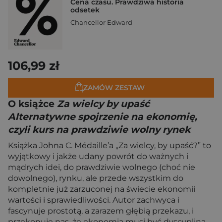
Cena czasu. Prawdziwa historia
odsetek
Chancellor Edward
106,99 zł
ZAMÓW ZESTAW
O książce
Za wielcy by upaść
Alternatywne spojrzenie na ekonomię,
czyli kurs na prawdziwie wolny rynek
Książka Johna C. Médaille’a „Za wielcy, by upaść?” to
wyjątkowy i jakże udany powrót do ważnych i
mądrych idei, do prawdziwie wolnego (choć nie
dowolnego), rynku, ale przede wszystkim do
kompletnie już zarzuconej na świecie ekonomii
wartości i sprawiedliwości. Autor zachwyca i
fascynuje prostotą, a zarazem głębią przekazu, i
przekonuje nas, że ekonomia musi być dyscypliną