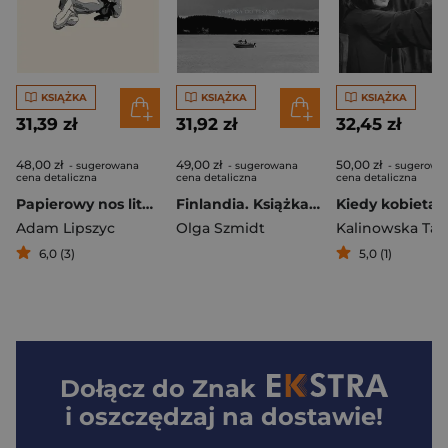
KSIĄŻKA
KSIĄŻKA
KSIĄŻKA
31,39 zł
31,92 zł
32,45 zł
48,00 zł
49,00 zł
50,00 zł
- sugerowana
- sugerowana
- sugerowa
cena detaliczna
cena detaliczna
cena detaliczna
Papierowy nos literatury Pisanie i psychoanaliza
Finlandia. Książka do pisania
Adam Lipszyc
Olga Szmidt
Kalinowska Ta
6,0 (3)
5,0 (1)
Dołącz do
Znak
i oszczędzaj na dostawie!