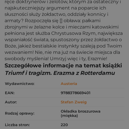
ręce doktrynerów i zelotów, którym za ostateczny i
najskuteczniejszy argument na poparcie ich
słuszności służy żołdactwo, oddziały konnicy i
armaty? Rozpoczęła się [] obława: pałkami
zbrojnymi w żelazne kolce i mieczami katowskimi
pełniona jest służba Chrystusowa Rzym, największa
wspaniałość świata, spustoszony przez żołdactwo o
Boże, jakież bestialskie instynkty szaleją pod Twoim
wezwaniem! Nie, nie ma już na świecie miejsca dla
swobody myślenia! Umrzyj więc i ty, Erazmie!
Szczegółowe informacje na temat książki
Triumf i tragizm. Erazma z Rotterdamu
Wydawnictwo:
Austeria
EAN:
9788378669401
Autor:
Stefan Zweig
Okładka broszurowa
Rodzaj oprawy:
(miękka)
Liczba stron:
220