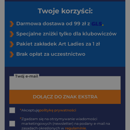
Twoje korzyści:
Darmowa dostawa od 99 zł z
Specjalne zniżki tylko dla klubowiczów
Pakiet zakładek Art Ladies za 1 zł
Brak opłat za uczestnictwo
Twój e-mail
DOŁĄCZ DO ZNAK EKSTRA
*
Akceptuję
politykę prywatności
*
Zgadzam się na otrzymywanie wiadomości
marketingowych (newsletter) na podany
e-mail
na
zasadach określonych w
regulaminie
.