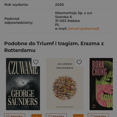
Rok wydania:
2026
Klezmerhojs Sp. z o.o
Szeroka 6
Podmiot
31-053 Kraków
odpowiedzialny:
PL
e-mail:
[email protected]
Podobne do Triumf i tragizm. Erazma z
Rotterdamu
KSIĄŻKA
KSIĄŻKA
KSIĄŻKA