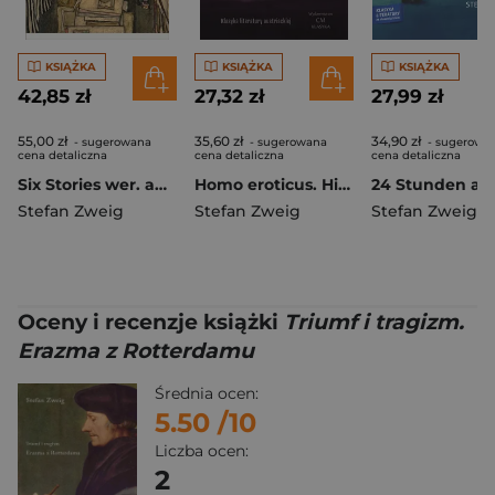
KSIĄŻKA
KSIĄŻKA
KSIĄŻKA
42,85 zł
27,32 zł
27,99 zł
55,00 zł
35,60 zł
34,90 zł
- sugerowana
- sugerowana
- sugerowa
cena detaliczna
cena detaliczna
cena detaliczna
Six Stories wer. angielska
Homo eroticus. Historia Giacomo Casanovy wyd. 2
Stefan Zweig
Stefan Zweig
Stefan Zweig
Oceny i recenzje książki
Triumf i tragizm.
Erazma z Rotterdamu
Średnia ocen:
5.50
/10
Liczba ocen:
2