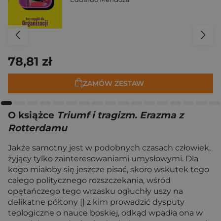
78,81 zł
ZAMÓW ZESTAW
O książce
Triumf i tragizm. Erazma z
Rotterdamu
Jakże samotny jest w podobnych czasach człowiek,
żyjący tylko zainteresowaniami umysłowymi. Dla
kogo miałoby się jeszcze pisać, skoro wskutek tego
całego politycznego rozszczekania, wśród
opętańczego tego wrzasku ogłuchły uszy na
delikatne półtony [] z kim prowadzić dysputy
teologiczne o nauce boskiej, odkąd wpadła ona w