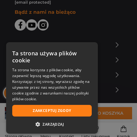
[email protected]
Bądź z nami na bieżąco
O Księgarni Znak
Ta strona używa plików
cookie
Zakupy u nas
Ta strona korzysta z plików cookie, aby
Nasza oferta
zapewnić lepszą wygodę użytkowania.
Korzystając z tej strony, wyrażasz zgodę na
używanie przez nas wszystkich plików
Nasi autorzy
cookie zgodnie z warunkami naszej polityki
plików cookie.
ZAAKCEPTUJ ZGODY
105,38 zł
DO KOSZYKA
ZARZĄDZAJ
NIEZBĘDNE
Strona główna
Menu
Kontakt
Listy zakupowe
Koszyk