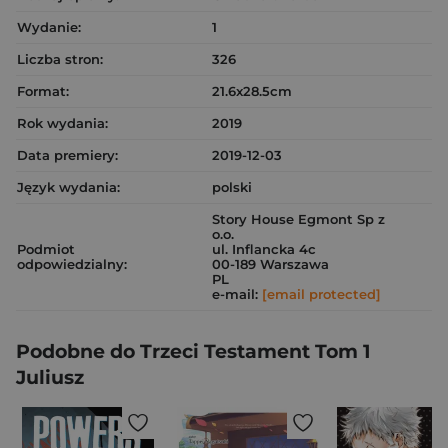
Wydanie:
1
Liczba stron:
326
Format:
21.6x28.5cm
Rok wydania:
2019
Data premiery:
2019-12-03
Język wydania:
polski
Story House Egmont Sp z
o.o.
Podmiot
ul. Inflancka 4c
odpowiedzialny:
00-189 Warszawa
PL
e-mail:
[email protected]
Podobne do Trzeci Testament Tom 1
Juliusz