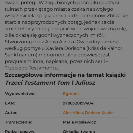
swojej potęgi. W zagubionych pośrodku pustyni
ruinach przeklętego miasta czeka na swojego
wskrzesiciela śpiąca armia ludzi-demonów. Zbliża się
starcie nadprzyrodzonych potęg, jednak także
śmiertelnicy mogą odegrać w tej wojnie ważną rolę,
o ile okażą się godni wyznaczonych im ról...
Stworzona przez Alexa Alice’a (Gwiezdny zamek)
według pomysłu Xaviera Dorisona (Kriss de Valnor,
Sanktuarium) monumentalna opowieść jest
prequelem innej napisanej przez nich serii –
Trzeciego Testamentu.
Szczegółowe informacje na temat książki
Trzeci Testament Tom 1 Juliusz
Wydawnictwo:
Egmont
EAN:
9788328197404
Autor:
Alex Alice
,
Dorison Xavier
Tłumaczenie:
Maria Mosiewicz
Rodzaj oprawy:
Okładka twarda