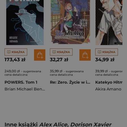
KSIĄŻKA
KSIĄŻKA
KSIĄŻKA
173,43 zł
32,27 zł
34,99 zł
249,00 zł
35,99 zł
39,99 zł
- sugerowana
- sugerowana
- sugerowa
cena detaliczna
cena detaliczna
cena detaliczna
POWERS. Tom 1
Re: Zero. Życie w innym świecie od zera. Light Novel. Tom 39
Brian Michael Bendis
,
Michael Avon Oeming
Akira Amano
Inne książki
Alex Alice, Dorison Xavier