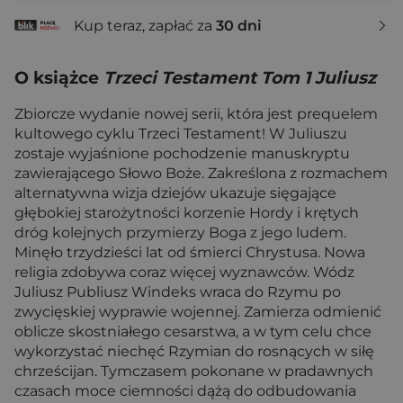
Kup teraz, zapłać za
30 dni
O książce
Trzeci Testament Tom 1 Juliusz
Zbiorcze wydanie nowej serii, która jest prequelem
kultowego cyklu Trzeci Testament! W Juliuszu
zostaje wyjaśnione pochodzenie manuskryptu
zawierającego Słowo Boże. Zakreślona z rozmachem
alternatywna wizja dziejów ukazuje sięgające
głębokiej starożytności korzenie Hordy i krętych
dróg kolejnych przymierzy Boga z jego ludem.
Minęło trzydzieści lat od śmierci Chrystusa. Nowa
religia zdobywa coraz więcej wyznawców. Wódz
Juliusz Publiusz Windeks wraca do Rzymu po
zwycięskiej wyprawie wojennej. Zamierza odmienić
oblicze skostniałego cesarstwa, a w tym celu chce
wykorzystać niechęć Rzymian do rosnących w siłę
chrześcijan. Tymczasem pokonane w pradawnych
czasach moce ciemności dążą do odbudowania