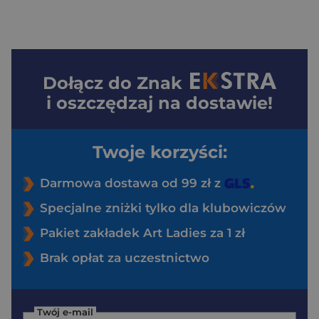
Dołącz do
Znak
i oszczędzaj na dostawie!
Twoje korzyści:
Darmowa dostawa od 99 zł z
Specjalne zniżki tylko dla klubowiczów
Pakiet zakładek Art Ladies za 1 zł
Brak opłat za uczestnictwo
Twój e-mail