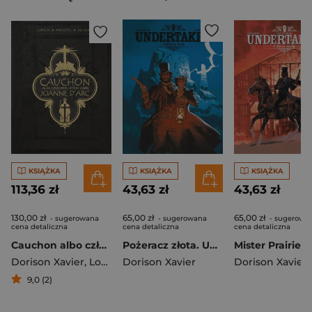
KSIĄŻKA
KSIĄŻKA
KSIĄŻKA
113,36 zł
43,63 zł
43,63 zł
130,00 zł
65,00 zł
65,00 zł
- sugerowana
- sugerowana
- sugerowa
cena detaliczna
cena detaliczna
cena detaliczna
Cauchon albo człowiek, który zabił Joannę d'Arc
Pożeracz złota. Undertaker. Tom 1 wyd. 3
Dorison Xavier
,
Louis-David Delahaye
Dorison Xavier
,
Parnotte Joel
Dorison Xavier
9,0 (2)