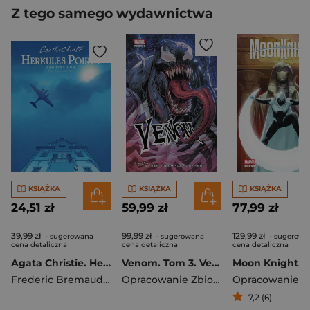
Z tego samego wydawnictwa
KSIĄŻKA
KSIĄŻKA
KSIĄŻKA
24,51 zł
59,99 zł
77,99 zł
39,99 zł
99,99 zł
129,99 zł
- sugerowana
- sugerowana
- sugerowa
cena detaliczna
cena detaliczna
cena detaliczna
Agata Christie. Herkules Poirot. Samotny dom
Venom. Tom 3. Venom
Frederic Bremaud
,
Alberto Zanon
Opracowanie Zbiorowe
7,2 (6)