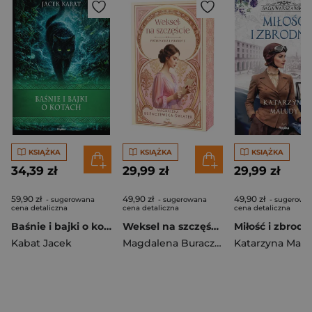
KSIĄŻKA
KSIĄŻKA
KSIĄŻKA
34,39 zł
29,99 zł
29,99 zł
59,90 zł
49,90 zł
49,90 zł
- sugerowana
- sugerowana
- sugerowa
cena detaliczna
cena detaliczna
cena detaliczna
Baśnie i bajki o kotach. Wierzenia i zwyczaje
Weksel na szczęście. Pożegnania i powroty tom 2
Kabat Jacek
Magdalena Buraczewska-Świątek
Katarzyna Malu