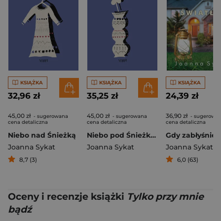
KSIĄŻKA
KSIĄŻKA
KSIĄŻKA
32,96 zł
35,25 zł
24,39 zł
45,00 zł
45,00 zł
36,90 zł
- sugerowana
- sugerowana
- sugerowa
cena detaliczna
cena detaliczna
cena detaliczna
Niebo nad Śnieżką
Niebo pod Śnieżką wyd. 2
Joanna Sykat
Joanna Sykat
Joanna Sykat
8,7 (3)
6,0 (63)
Oceny i recenzje książki
Tylko przy mnie
bądź