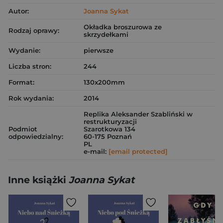
Autor:
Joanna Sykat
Okładka broszurowa ze
Rodzaj oprawy:
skrzydełkami
Wydanie:
pierwsze
Liczba stron:
244
Format:
130x200mm
Rok wydania:
2014
Replika Aleksander Szabliński w
restrukturyzacji
Podmiot
Szarotkowa 134
odpowiedzialny:
60-175 Poznań
PL
e-mail:
[email protected]
Inne książki
Joanna Sykat