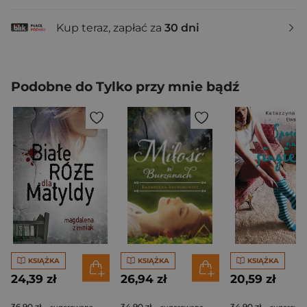
Kup teraz, zapłać za
30 dni
Podobne do Tylko przy mnie bądź
KSIĄŻKA
KSIĄŻKA
KSIĄŻKA
24,39 zł
26,94 zł
20,59 zł
36,90 zł
34,90 zł
34,90 zł