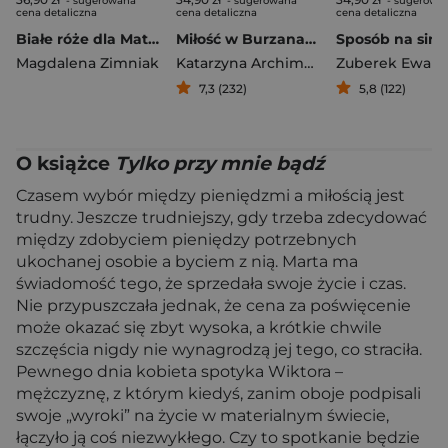
- sugerowana
- sugerowana
- sugerowa
cena detaliczna
cena detaliczna
cena detaliczna
Białe róże dla Matyldy
Miłość w Burzanach
Magdalena Zimniak
Katarzyna Archimowicz
Zuberek Ewa
7,3 (232)
5,8 (122)
O książce
Tylko przy mnie bądź
Czasem wybór między pieniędzmi a miłością jest
trudny. Jeszcze trudniejszy, gdy trzeba zdecydować
między zdobyciem pieniędzy potrzebnych
ukochanej osobie a byciem z nią. Marta ma
świadomość tego, że sprzedała swoje życie i czas.
Nie przypuszczała jednak, że cena za poświęcenie
może okazać się zbyt wysoka, a krótkie chwile
szczęścia nigdy nie wynagrodzą jej tego, co straciła.
Pewnego dnia kobieta spotyka Wiktora –
mężczyznę, z którym kiedyś, zanim oboje podpisali
swoje „wyroki” na życie w materialnym świecie,
łączyło ją coś niezwykłego. Czy to spotkanie będzie