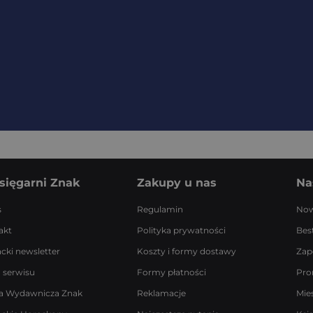
sięgarni Znak
Zakupy u nas
Na
s
Regulamin
Now
akt
Polityka prywatności
Best
acki newsletter
Koszty i formy dostawy
Zap
 serwisu
Formy płatności
Pro
a Wydawnicza Znak
Reklamacje
Mie