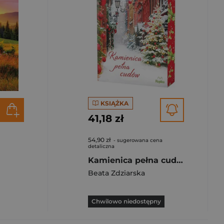
KSIĄŻKA
41,18 zł
54,90 zł
- sugerowana cena
detaliczna
Kamienica pełna cudów (ilustrowane brzegi)
Beata Zdziarska
Chwilowo niedostępny