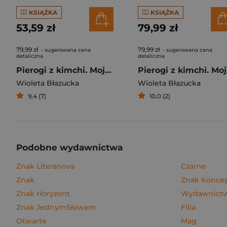
KSIĄŻKA
KSIĄŻKA
53,59 zł
79,99 zł
79,99 zł
79,99 zł
- sugerowana cena
- sugerowana cena
detaliczna
detaliczna
Pierogi z kimchi. Moje ulubione azjatyckie przepisy
Piero
Wioleta Błazucka
Wioleta Błazucka
9,4 (7)
10,0 (2)
Podobne wydawnictwa
Znak Literanova
Czarne
Znak
Znak Konce
Znak Horyzont
Wydawnictwo
Znak JednymSłowem
Filia
Otwarte
Mag