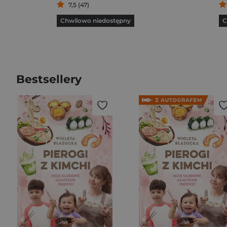
7,5 (47)
Chwilowo niedostępny
C
Bestsellery