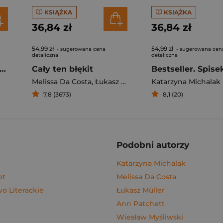
KSIĄŻKA
KSIĄŻKA
36,84 zł
36,84 zł
54,99 zł
54,99 zł
- sugerowana cena
- sugerowana cen
detaliczna
detaliczna
gi z kimchi. Moje ulubione azjatyckie przepisy - książka z autografem
Cały ten błękit
Bestseller. Spise
Melissa Da Costa
,
Łukasz Müller
Katarzyna Michalak
7,8 (3673)
8,1 (20)
Podobni autorzy
Katarzyna Michalak
pt
Melissa Da Costa
 Literackie
Łukasz Müller
Ann Patchett
Wiesław Myśliwski