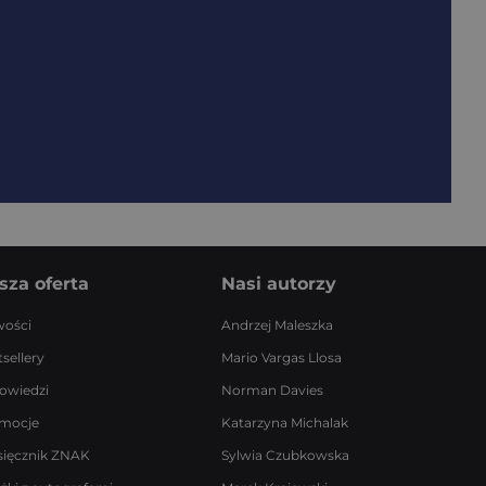
sza oferta
Nasi autorzy
ości
Andrzej Maleszka
sellery
Mario Vargas Llosa
owiedzi
Norman Davies
mocje
Katarzyna Michalak
sięcznik ZNAK
Sylwia Czubkowska