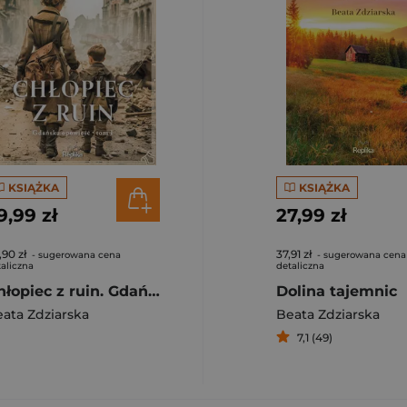
KSIĄŻKA
KSIĄŻKA
9,99 zł
27,99 zł
,90 zł
37,91 zł
- sugerowana cena
- sugerowana cena
aliczna
detaliczna
Chłopiec z ruin. Gdańska opowieść. Tom 1
Dolina tajemnic
ata Zdziarska
Beata Zdziarska
7,1 (49)