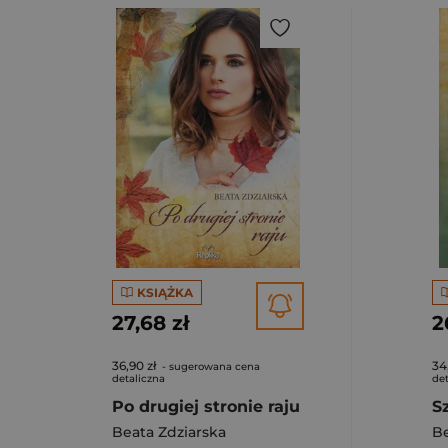
KSIĄŻKA
27,68 zł
2
36,90 zł
34
- sugerowana cena
detaliczna
det
Po drugiej stronie raju
S
Beata Zdziarska
Be