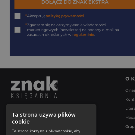
DOŁĄCZ DO ZNAK EKSTRA
*
Akceptuję
politykę prywatności
*
Zgadzam się na otrzymywanie wiadomości
marketingowych (newsletter) na podany
e-mail
na
zasadach określonych w
regulaminie
.
O K
O na
Kont
Liter
Napisz do nas
Ta strona używa plików
Mapa
Poniedziałek - Piątek
cookie
8:00 - 18:00
Grup
[email protected]
Ta strona korzysta z plików cookie, aby