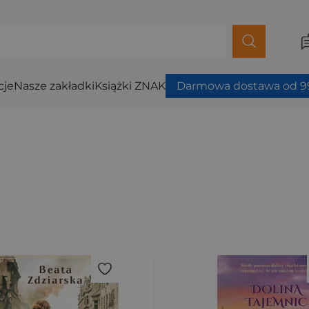
cje
Nasze zakładki
Książki ZNAK
Darmowa dostawa od 99