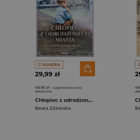
KSIĄŻKA
29,99 zł
2
49,90 zł
49
- sugerowana cena
detaliczna
det
Chłopiec z odrodzonego miasta. Gdańska opowieść, Tom 2
Beata Zdziarska
Be