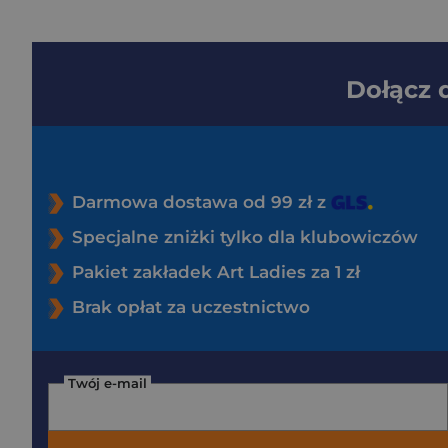
Dołącz
Darmowa dostawa od 99 zł z
Specjalne zniżki tylko dla klubowiczów
Pakiet zakładek Art Ladies za 1 zł
Brak opłat za uczestnictwo
Twój e-mail