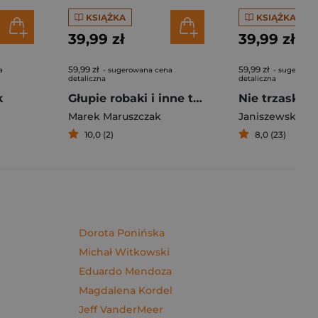
KSIĄŻKA
KSIĄŻKA
39,99 zł
39,99 zł
59,99 zł
59,99 zł
a
- sugerowana cena
- sugerowan
detaliczna
detaliczna
k
Głupie robaki i inne takie Polski
Marek Maruszczak
Janiszewska M
10,0 (2)
8,0 (23)
Dorota Ponińska
Michał Witkowski
Eduardo Mendoza
Magdalena Kordel
Jeff VanderMeer